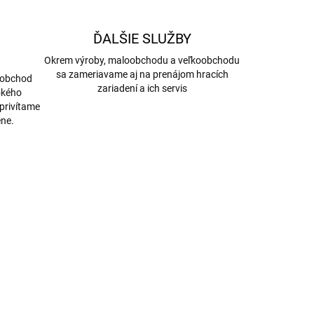
ĎALŠIE SLUŽBY
Okrem výroby, maloobchodu a veľkoobchodu
sa zameriavame aj na prenájom hracích
oobchod
zariadení a ich servis
rokého
 privítame
ne.
AKCIA
6066