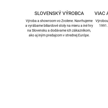
SLOVENSKÝ VÝROBCA
VIAC 
Výroba a showroom vo Zvolene. Navrhujeme
Výrobou
a vyrábame biliardové stoly na mieru a iné hry
1991.
na Slovensku a dodávame ich zákazníkom,
ako aj iným predajcom v strednej Európe.
AKCIA
4984