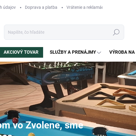
h údajov
Doprava a platba
Vrátenie a reklamácia
Blog
N
Hľadať
AKCIOVÝ TOVAR
SLUŽBY A PRENÁJMY
VÝROBA NA
m vo Zvolene, sme