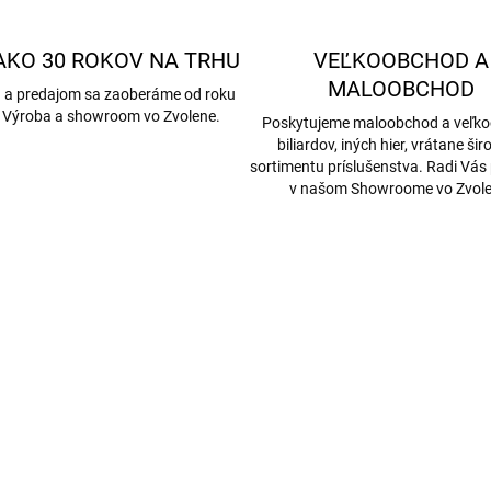
AKO 30 ROKOV NA TRHU
VEĽKOOBCHOD A
MALOOBCHOD
 a predajom sa zaoberáme od roku
 Výroba a showroom vo Zvolene.
Poskytujeme maloobchod a veľk
biliardov, iných hier, vrátane ši
sortimentu príslušenstva. Radi Vás
v našom Showroome vo Zvole
AKCIA
5162