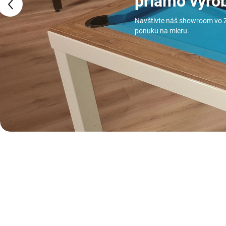
priamo výro
Navštívte náš showroom vo Z
ponuku na mieru.
Služby a
prenájmy