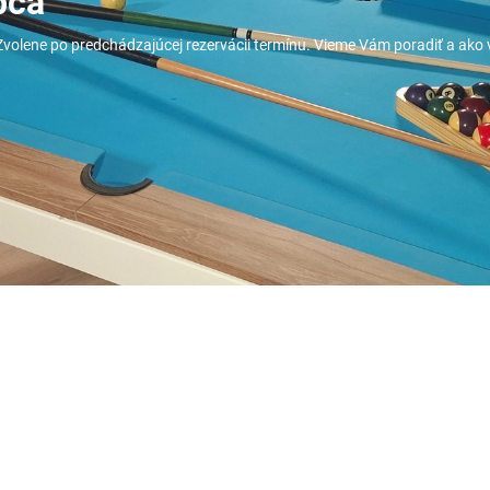
bca
volene po predchádzajúcej rezervácii termínu. Vieme Vám poradiť a ak