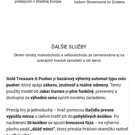
predajcom v strednej Európe.
našom Showroome vo Zvolene.
ĎALŠIE SLUŽBY
Okrem výroby, maloobchodu a veľkoobchodu sa zameriavame aj na
prenájom hracích zariadení a ich servis
Gold Treasure G Pusher
je
bazárový výherný automat typu coin
pusher
, ktorý spája
zábavu, zručnosť a reálne odmeny
. Tento
použitý model od
Jakar Games
je
plne funkčný
, preverený a
dostupný za
výhodnú cenu
oproti novému zariadeniu.
Princíp hry je jednoduchý – hráč pomocou
tlačidla presne
vypúšťa mince
s cieľom trafiť ich do
pohyblivých košíkov
. Po
nazbieraní
30 košíkov
sa spustí
bonusová fáza
– na výhernú
plochu padá
„dážď mincí“
, ktorý prináša hráčovi okamžitú radosť