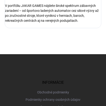
V portfóliu JAKAR GAMES nájdete široké spektrum zábavných
zariadení – od športovo ladených automatov cez silové výzvy až
po zručnostné stroje, ktoré vyniknú v herniach, baroch,
rekreačných centrách aj na verejných podujatiach.
Z
á
p
ä
t
i
INFORMÁCIE
e
Obchodné podmienky
Podmienky ochrany osobných údajov