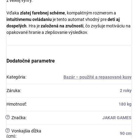
z veľkej výhry.
Vďaka
zlatej farebnej schéme
, kompaktným rozmerom a
intuitívnemu ovládaniu
je tento automat vhodný pre
deti aj
dospelých
. Hra je
založená na zručnosti
, čo zvyšuje motiváciu na
opakované hranie a zlepšovanie výsledkov.
Dodatočné parametre
Kategória
:
Bazár – použité a repasované kusy
Záruka
:
2 roky
Hmotnosť
:
180 kg
?
Značka
:
JAKAR GAMES
?
Vonkajšia dĺžka
90 cm
(cm)
: