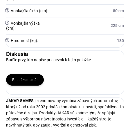
?
Vonkajšia šírka (cm)
:
80 cm
?
Vonkajšia výška
225 cm
(cm)
:
?
Hmotnosť (kg)
:
180
Diskusia
Buďte prvý, kto napíše príspevok k tejto položke.
Pridať komentár
JAKAR GAMES
je renomovaný výrobca zábavných automatov,
ktorý už od roku 2002 prináša kombináciu inovácií, spoľahlivosti a
pútavého dizajnu. Produkty JAKAR sú známe tým, že spájajú
zábavu s výbornou návratnosťou investície – každý stroj je
navrhnutý tak, aby zaujal, vydržal a generoval zisk.