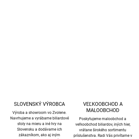
−
+
Pridať do košíka
Použitý coin pusher s atraktívnou zlatou témou a bonusovým
kolom
DETAILNÉ INFORMÁCIE
OPÝTAŤ SA
STRÁŽIŤ
SLOVENSKÝ VÝROBCA
VEĽKOOBCHOD A
MALOOBCHOD
Výroba a showroom vo Zvolene.
Navrhujeme a vyrábame biliardové
Poskytujeme maloobchod a
stoly na mieru a iné hry na
veľkoobchod biliardov, iných hier,
Slovensku a dodávame ich
vrátane širokého sortimentu
zákazníkom, ako aj iným
príslušenstva. Radi Vás privítame v