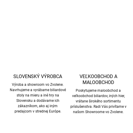
doskou, drevenou konštrukciou, kvalitnými mantinelmi a
systémom návratu gulí.
DETAILNÉ INFORMÁCIE
OPÝTAŤ SA
STRÁŽIŤ
SLOVENSKÝ VÝROBCA
VEĽKOOBCHOD A
MALOOBCHOD
Výroba a showroom vo Zvolene.
Navrhujeme a vyrábame biliardové
Poskytujeme maloobchod a
stoly na mieru a iné hry na
veľkoobchod biliardov, iných hier,
Slovensku a dodávame ich
vrátane širokého sortimentu
zákazníkom, ako aj iným
príslušenstva. Radi Vás privítame v
predajcom v strednej Európe.
našom Showroome vo Zvolene.