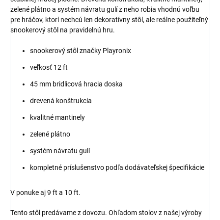
zelené plátno a systém návratu gulí z neho robia vhodnú voľbu
pre hráčov, ktorí nechcú len dekoratívny stôl, ale reálne použiteľný
snookerový stôl na pravidelnú hru.
snookerový stôl značky Playronix
veľkosť 12 ft
45 mm bridlicová hracia doska
drevená konštrukcia
kvalitné mantinely
zelené plátno
systém návratu gulí
kompletné príslušenstvo podľa dodávateľskej špecifikácie
V ponuke aj 9 ft a 10 ft.
Tento stôl predávame z dovozu. Ohľadom stolov z našej výroby