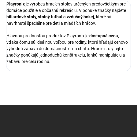
Playronix
je výrobca hracích stolov určených predovšetkým pre
domáce použitie a občasnú rekreáciu. V ponuke značky nájdete
biliardové stoly, stolný futbal a vzdušný hokej
, ktoré sú
navrhnuté špeciálne pre deti a mladších hráčov.
Hlavnou prednosťou produktov Playronix je
dostupná cena
,
vďaka čomu sú ideálnou voľbou pre rodiny, ktoré hľadajú cenovo
výhodnú zábavu do domácnosti či na chatu. Hracie stoly tejto
značky ponúkajú jednoduchú konštrukciu, ľahkú manipuláciu a
zábavu pre celú rodinu.
Z
á
p
ä
t