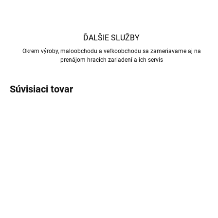
ĎALŠIE SLUŽBY
Okrem výroby, maloobchodu a veľkoobchodu sa zameriavame aj na
prenájom hracích zariadení a ich servis
Súvisiaci tovar
SKLADOM
(>5 KS)
SKLADOM
(>5 BALENIE)
Dvojdielne biliardové
Cavaro biliardové gule