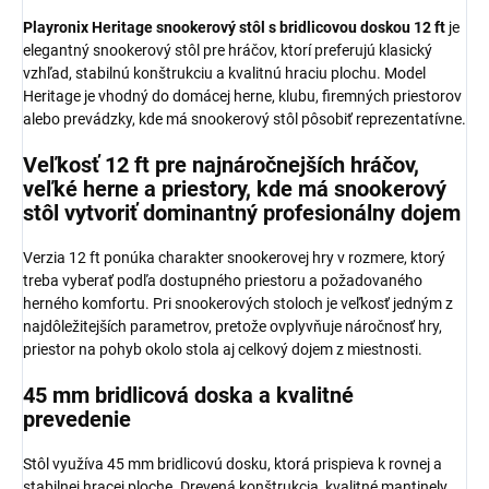
Playronix Heritage snookerový stôl s bridlicovou doskou 12 ft
je
elegantný snookerový stôl pre hráčov, ktorí preferujú klasický
vzhľad, stabilnú konštrukciu a kvalitnú hraciu plochu. Model
Heritage je vhodný do domácej herne, klubu, firemných priestorov
alebo prevádzky, kde má snookerový stôl pôsobiť reprezentatívne.
Veľkosť 12 ft pre najnáročnejších hráčov,
veľké herne a priestory, kde má snookerový
stôl vytvoriť dominantný profesionálny dojem
Verzia 12 ft ponúka charakter snookerovej hry v rozmere, ktorý
treba vyberať podľa dostupného priestoru a požadovaného
herného komfortu. Pri snookerových stoloch je veľkosť jedným z
najdôležitejších parametrov, pretože ovplyvňuje náročnosť hry,
priestor na pohyb okolo stola aj celkový dojem z miestnosti.
45 mm bridlicová doska a kvalitné
prevedenie
Stôl využíva 45 mm bridlicovú dosku, ktorá prispieva k rovnej a
stabilnej hracej ploche. Drevená konštrukcia, kvalitné mantinely,