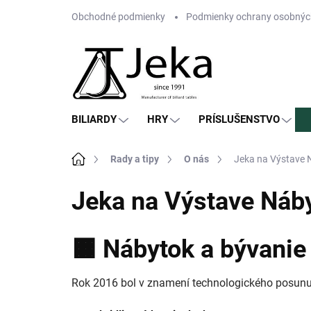
Prejsť
Obchodné podmienky
Podmienky ochrany osobnýc
na
obsah
BILIARDY
HRY
PRÍSLUŠENSTVO
Domov
Rady a tipy
O nás
Jeka na Výstave 
Jeka na Výstave Náb
🟧
Nábytok a bývanie 
Rok 2016 bol v znamení technologického posunu.