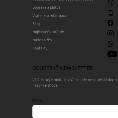
Doprava a platba
Vrátenie a reklamácia
Blog
Najčastejšie otázky
Naše služby
Kontakty
ODOBERAŤ NEWSLETTER
Vložte svoj e-mail a my Vám budeme zasielať inform
našom e-shope.
EMAIL