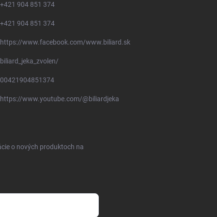
+421 904 851 374
+421 904 851 374
https://www.facebook.com/www.biliard.sk
biliard_jeka_zvolen/
00421904851374
https://www.youtube.com/@biliardjeka
ácie o nových produktoch na