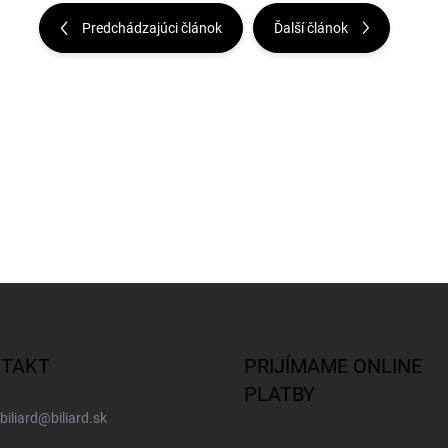
Predchádzajúci článok
Ďalší článok
TAKT
PRIJÍMAME ONLINE
PLATBY
biliard
@
biliard.sk