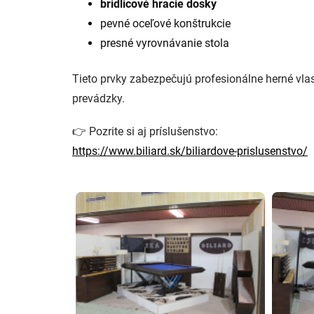
bridlicové hracie dosky
pevné oceľové konštrukcie
presné vyrovnávanie stola
Tieto prvky zabezpečujú profesionálne herné vla
prevádzky.
👉 Pozrite si aj príslušenstvo:
https://www.biliard.sk/biliardove-prislusenstvo/