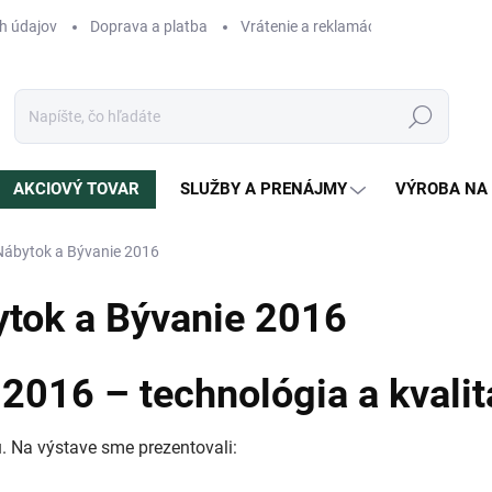
h údajov
Doprava a platba
Vrátenie a reklamácia
Blog
N
Hľadať
AKCIOVÝ TOVAR
SLUŽBY A PRENÁJMY
VÝROBA NA
Nábytok a Bývanie 2016
ytok a Bývanie 2016
2016 – technológia a kvalit
 Na výstave sme prezentovali: