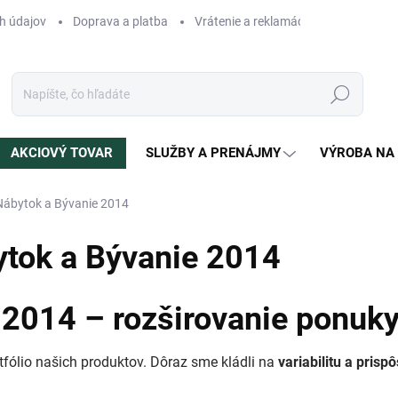
h údajov
Doprava a platba
Vrátenie a reklamácia
Blog
N
Hľadať
AKCIOVÝ TOVAR
SLUŽBY A PRENÁJMY
VÝROBA NA
Nábytok a Bývanie 2014
ytok a Bývanie 2014
 2014 – rozširovanie ponuky
rtfólio našich produktov. Dôraz sme kládli na
variabilitu a pris