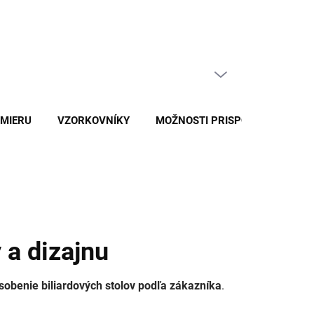
ajčastejšie otázky
Naše služby
Kontakty
PRÁZDNY KOŠÍK
NÁKUPNÝ
KOŠÍK
 MIERU
VZORKOVNÍKY
MOŽNOSTI PRISPÔSOBENIA
 a dizajnu
pôsobenie biliardových stolov podľa zákazníka
.