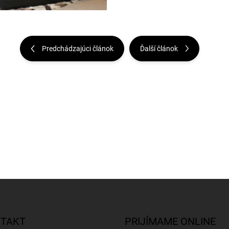
Predchádzajúci článok
Ďalší článok
TAKT
PRIJÍMAME ONLINE