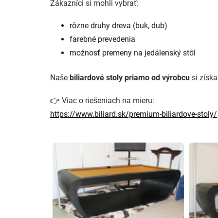
Zákazníci si mohli vybrať:
rôzne druhy dreva (buk, dub)
farebné prevedenia
možnosť premeny na jedálenský stôl
Naše
biliardové stoly priamo od výrobcu
si získa
👉 Viac o riešeniach na mieru:
https://www.biliard.sk/premium-biliardove-stoly/