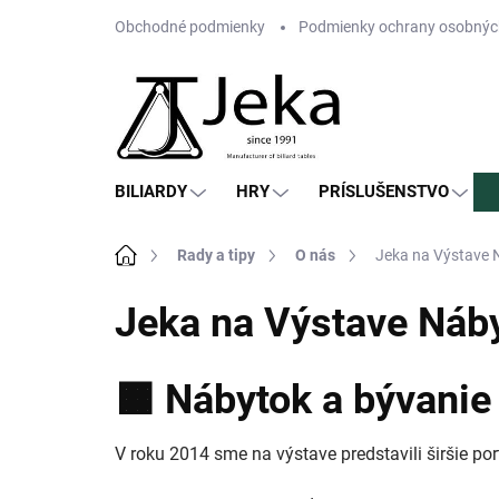
Prejsť
Obchodné podmienky
Podmienky ochrany osobnýc
na
obsah
BILIARDY
HRY
PRÍSLUŠENSTVO
Domov
Rady a tipy
O nás
Jeka na Výstave 
Jeka na Výstave Náb
🟧
Nábytok a bývanie
V roku 2014 sme na výstave predstavili širšie po