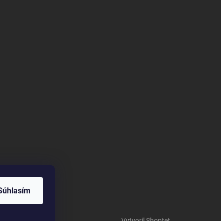
Súhlasím
Vytvoril Shoptet