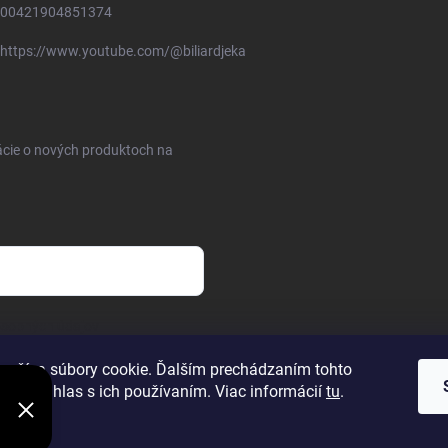
00421904851374
https://www.youtube.com/@biliardjeka
ácie o nových produktoch na
osobných údajov
oužíva súbory cookie. Ďalším prechádzaním tohto
jete súhlas s ich používaním. Viac informácií
tu
.
ie