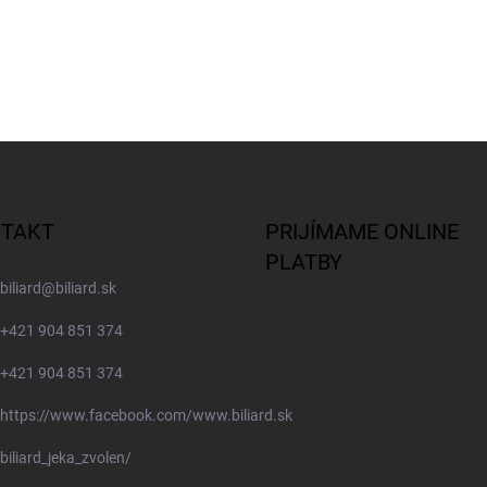
TAKT
PRIJÍMAME ONLINE
PLATBY
biliard
@
biliard.sk
+421 904 851 374
+421 904 851 374
https://www.facebook.com/www.biliard.sk
biliard_jeka_zvolen/