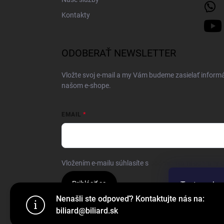
Kontakty
ODOBERAŤ NEWSLETTER
Vložte svoj e-mail a my Vám budeme zasielať inform
našom e-shope.
EMAIL
Vložením e-mailu súhlasíte s
podmienkami ochrany 
Prihlásiť sa
Tento web p
webu vyjadru
Nenašli ste odpoveď? Kontaktujte nás na:
biliard@biliard.sk
Nastaven