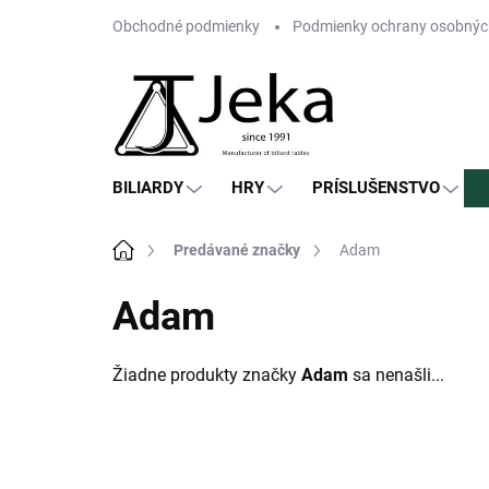
Prejsť
Obchodné podmienky
Podmienky ochrany osobnýc
na
obsah
BILIARDY
HRY
PRÍSLUŠENSTVO
Domov
Predávané značky
Adam
Adam
Žiadne produkty značky
Adam
sa nenašli...