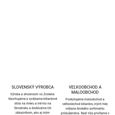
−
+
Pridať do košíka
Winmau Blade 6 Urban-Pro je štýlové a odolné puzdro na šípky,
ktoré pojme dve kompletne zložené sady šípok a ponúka 17
priehradiek na letky a násadky.
DETAILNÉ INFORMÁCIE
OPÝTAŤ SA
STRÁŽIŤ
SLOVENSKÝ VÝROBCA
VEĽKOOBCHOD A
MALOOBCHOD
Výroba a showroom vo Zvolene.
Navrhujeme a vyrábame biliardové
Poskytujeme maloobchod a
stoly na mieru a iné hry na
veľkoobchod biliardov, iných hier,
Slovensku a dodávame ich
vrátane širokého sortimentu
zákazníkom, ako aj iným
príslušenstva. Radi Vás privítame v