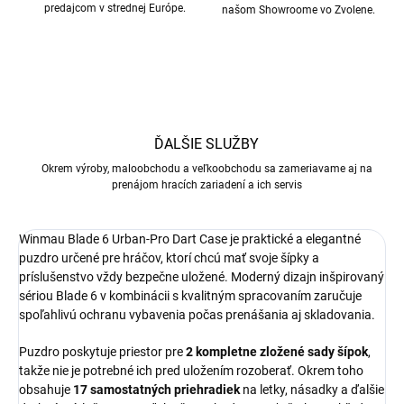
predajcom v strednej Európe.
našom Showroome vo Zvolene.
ĎALŠIE SLUŽBY
Okrem výroby, maloobchodu a veľkoobchodu sa zameriavame aj na
prenájom hracích zariadení a ich servis
Winmau Blade 6 Urban-Pro Dart Case je praktické a elegantné
puzdro určené pre hráčov, ktorí chcú mať svoje šípky a
príslušenstvo vždy bezpečne uložené. Moderný dizajn inšpirovaný
sériou Blade 6 v kombinácii s kvalitným spracovaním zaručuje
spoľahlivú ochranu vybavenia počas prenášania aj skladovania.
Puzdro poskytuje priestor pre
2 kompletne zložené sady šípok
,
takže nie je potrebné ich pred uložením rozoberať. Okrem toho
obsahuje
17 samostatných priehradiek
na letky, násadky a ďalšie