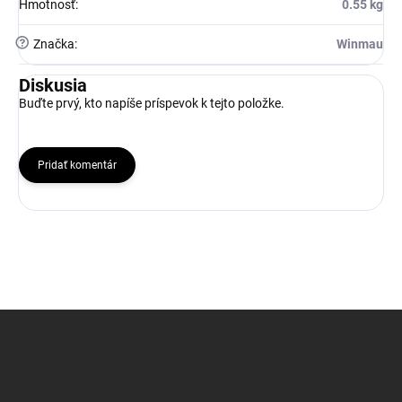
Hmotnosť
:
0.55 kg
?
Značka
:
Winmau
Diskusia
Buďte prvý, kto napíše príspevok k tejto položke.
Pridať komentár
Z
á
p
ä
t