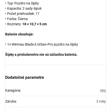
• Typ: Puzdro na šípky
• Kapacita: 2 sady šípok
• Počet priehradiek: 17
• Farba: Čierna
• Rozmery:
18 × 10,7 × 5 cm
Balenie obsahuje:
• 1× Winmau Blade 6 Urban-Pro puzdro na šípky
Šípky a príslušenstvo nie sú súčasťou balenia.
Dodatočné parametre
Kategória
:
Hry
Záruka
:
2 roky