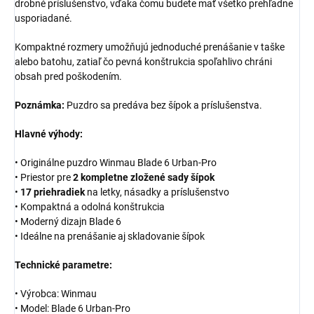
drobné príslušenstvo, vďaka čomu budete mať všetko prehľadne
usporiadané.
Kompaktné rozmery umožňujú jednoduché prenášanie v taške
alebo batohu, zatiaľ čo pevná konštrukcia spoľahlivo chráni
obsah pred poškodením.
Poznámka:
Puzdro sa predáva bez šípok a príslušenstva.
Hlavné výhody:
• Originálne puzdro Winmau Blade 6 Urban-Pro
• Priestor pre
2 kompletne zložené sady šípok
•
17 priehradiek
na letky, násadky a príslušenstvo
• Kompaktná a odolná konštrukcia
• Moderný dizajn Blade 6
• Ideálne na prenášanie aj skladovanie šípok
Technické parametre:
• Výrobca: Winmau
• Model: Blade 6 Urban-Pro