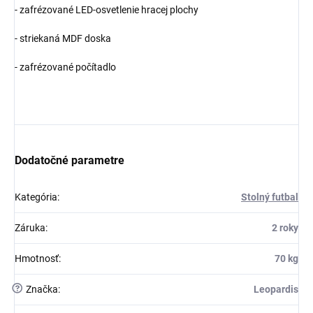
- zafrézované LED-osvetlenie hracej plochy
- striekaná MDF doska
- zafrézované počítadlo
Dodatočné parametre
Kategória
:
Stolný futbal
Záruka
:
2 roky
Hmotnosť
:
70 kg
?
Značka
:
Leopardis