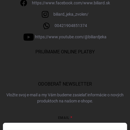
https://www.facebook.com/www.biliard.sk
biliard_jeka_zvolen/
00421904851374
https://www.youtube.com/@biliardjeka
PRIJÍMAME ONLINE PLATBY
ODOBERAŤ NEWSLETTER
Vložte svoj e-mail a my Vám budeme zasielať informácie o nových
produktoch na našom e-shope.
EMAIL