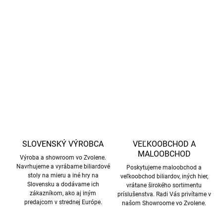
Krásny a kvalitný nový dizajn stolného futbalu.
DETAILNÉ INFORMÁCIE
OPÝTAŤ SA
STRÁŽIŤ
SLOVENSKÝ VÝROBCA
VEĽKOOBCHOD A
MALOOBCHOD
Výroba a showroom vo Zvolene.
Navrhujeme a vyrábame biliardové
Poskytujeme maloobchod a
stoly na mieru a iné hry na
veľkoobchod biliardov, iných hier,
Slovensku a dodávame ich
vrátane širokého sortimentu
zákazníkom, ako aj iným
príslušenstva. Radi Vás privítame v
predajcom v strednej Európe.
našom Showroome vo Zvolene.