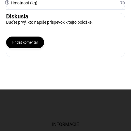
?
Hmotnosť (kg)
:
70
Diskusia
Buďte prvý, kto napíše príspevok k tejto položke.
Pridať komentár
Z
á
p
ä
t
i
INFORMÁCIE