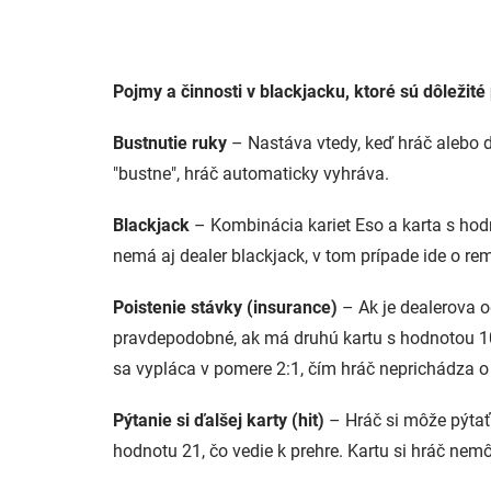
Pojmy a činnosti v blackjacku, ktoré sú dôležit
Bustnutie ruky
– Nastáva vtedy, keď hráč alebo de
"bustne", hráč automaticky vyhráva.
Blackjack
– Kombinácia kariet Eso a karta s hodno
nemá aj dealer blackjack, v tom prípade ide o re
Poistenie stávky (insurance)
– Ak je dealerova o
pravdepodobné, ak má druhú kartu s hodnotou 10)
sa vypláca v pomere 2:1, čím hráč neprichádza o
Pýtanie si ďalšej karty (hit)
– Hráč si môže pýtať 
hodnotu 21, čo vedie k prehre. Kartu si hráč nemô