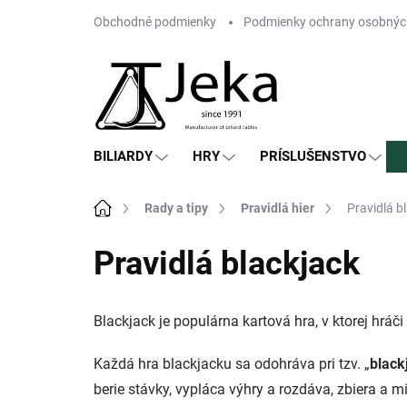
Prejsť
Obchodné podmienky
Podmienky ochrany osobnýc
na
obsah
BILIARDY
HRY
PRÍSLUŠENSTVO
Domov
Rady a tipy
Pravidlá hier
Pravidlá b
Pravidlá blackjack
Blackjack je populárna kartová hra, v ktorej hráči
Každá hra blackjacku sa odohráva pri tzv. „
blac
berie stávky, vypláca výhry a rozdáva, zbiera a m