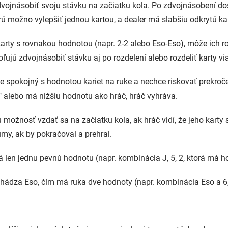
ojnásobiť svoju stávku na začiatku kola. Po zdvojnásobení dost
rú možno vylepšiť jednou kartou, a dealer má slabšiu odkrytú ka
rty s rovnakou hodnotou (napr. 2-2 alebo Eso-Eso), môže ich roz
oľujú zdvojnásobiť stávku aj po rozdelení alebo rozdeliť karty 
e spokojný s hodnotou kariet na ruke a nechce riskovať prekroče
" alebo má nižšiu hodnotu ako hráč, hráč vyhráva.
možnosť vzdať sa na začiatku kola, ak hráč vidí, že jeho karty 
umy, ak by pokračoval a prehral.
 len jednu pevnú hodnotu (napr. kombinácia J, 5, 2, ktorá má h
chádza Eso, čím má ruka dve hodnoty (napr. kombinácia Eso a 6,