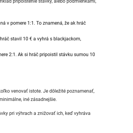
príklad pripoistenie stávky, alebo podmienkami,
caná v pomere 1:1. To znamená, že ak hráč
hráč stavil 10 € a vyhrá s blackjackom,
ere 2:1. Ak si hráč pripoistil stávku sumou 10
koľko venovať istote. Je dôležité poznamenať,
minimálne, iné zásadnejšie.
ávky pri výhrach a znižovať ich, keď vyhráva