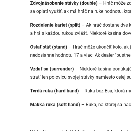
Zdvojnásobenie stávky (double)
– Hráč môže zdv
sa oplatí využiť, ak má hráč na ruke hodnotu, kto
Rozdelenie kariet (split)
– Ak hráč dostane dve ka
a hrá s každou rukou zvlášť. Niektoré kasína dov
Ostať stáť (stand)
– Hráč môže ukončiť kolo, ak j
nedosiahne hodnotu 17 a viac. Ak dealer "bustne
Vzdať sa (surrender)
– Niektoré kasína ponúkajú 
stratí len polovicu svojej stávky namiesto celej s
Tvrdá ruka (hard hand)
– Ruka bez Esa, ktorá má
Mäkká ruka (soft hand)
– Ruka, na ktorej sa na