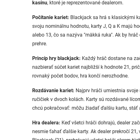
kasínu
, ktoré je reprezentované dealerom.
Počítanie kariet:
Blackjack sa hrá s klasickými ka
svoju nominálnu hodnotu, karty J, Q a K majú h
alebo 13, čo sa nazýva "mäkká ruka". Ak by hráč 
prehre.
Princíp hry blackjack:
Každý hráč dostane na zači
nazbierať súčet kariet najbližší k hodnote 21, pr
rovnaký počet bodov, hra končí nerozhodne.
Rozdávanie kariet:
Najprv hráči umiestnia svoje
ručičiek v dvoch kolách. Karty sú rozdávané líco
chcú pokračovať: môžu žiadať ďalšiu kartu, stáť 
Hra dealera:
Keď všetci hráči dohrajú, dealer zač
nesmie ťahať ďalšie karty. Ak dealer prekročí 21, 