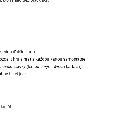
, ktorí majú tiež Blackjack.
jednu ďalšiu kartu.
ozdeliť hru a hrať s každou kartou samostatne.
olovicu stávky (len po prvých dvoch kartách).
ahne blackjack.
 končí.