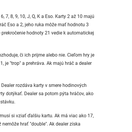
 7, 8, 9, 10, J, Q, K a Eso. Karty 2 až 10 majú
ráč Eso a 2, jeho ruka môže mať hodnotu 3
e prekročenie hodnoty 21 vedie k automatickej
hoduje, či ich prijme alebo nie. Cieľom hry je
, je "trop" a prehráva. Ak majú hráč a dealer
 Dealer rozdáva karty v smere hodinových
rty dotýkať. Dealer sa potom pýta hráčov, ako
 stávku.
musí si vziať ďalšiu kartu. Ak má viac ako 17,
iež nemôže hrať "double". Ak dealer získa