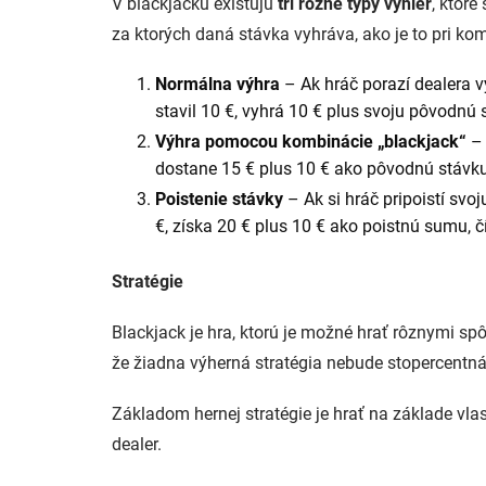
V blackjacku existujú
tri rôzne typy výhier
, ktoré
za ktorých daná stávka vyhráva, ako je to pri kom
Normálna výhra
– Ak hráč porazí dealera v
stavil 10 €, vyhrá 10 € plus svoju pôvodnú 
Výhra pomocou kombinácie „blackjack“
– 
dostane 15 € plus 10 € ako pôvodnú stávku,
Poistenie stávky
– Ak si hráč pripoistí svo
€, získa 20 € plus 10 € ako poistnú sumu, 
Stratégie
Blackjack je hra, ktorú je možné hrať rôznymi sp
že žiadna výherná stratégia nebude stopercentná,
Základom hernej stratégie je hrať na základe vlas
dealer.