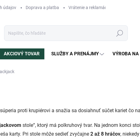
h údajov
Doprava a platba
Vrátenie a reklamácia
Blog
N
Hľadať
AKCIOVÝ TOVAR
SLUŽBY A PRENÁJMY
VÝROBA NA
lackjack
 súperia proti krupiérovi a snažia sa dosiahnuť súčet kariet čo na
kjackovom
stole“, ktorý má polkruhový tvar. Na jednom konci stol
ieša karty. Pri stole môže sedieť zvyčajne
2 až 8 hráčov
, niekedy