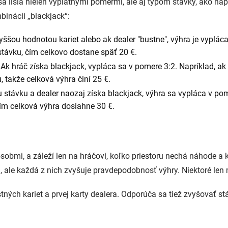
 sa líšia nielen výplatnými pomermi, ale aj typom stávky, ako na
binácii „blackjack“:
yššou hodnotou kariet alebo ak dealer "bustne", výhra je vyplá
stávku, čím celkovo dostane späť 20 €.
Ak hráč získa blackjack, vypláca sa v pomere 3:2. Napríklad, ak 
 takže celková výhra činí 25 €.
ju stávku a dealer naozaj získa blackjack, výhra sa vypláca v pom
čím celková výhra dosiahne 30 €.
ôsobmi, a záleží len na hráčovi, koľko priestoru nechá náhode a 
 ale každá z nich zvyšuje pravdepodobnosť výhry. Niektoré len 
tných kariet a prvej karty dealera. Odporúča sa tiež zvyšovať st