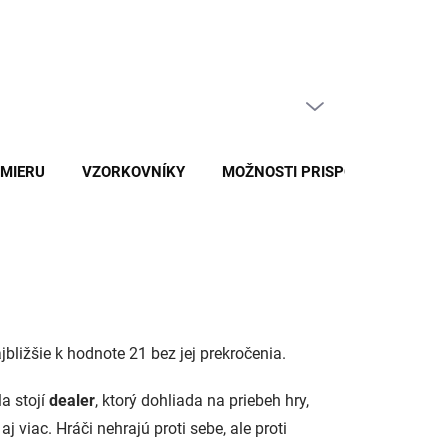
ajčastejšie otázky
Naše služby
Kontakty
PRÁZDNY KOŠÍK
NÁKUPNÝ
KOŠÍK
 MIERU
VZORKOVNÍKY
MOŽNOSTI PRISPÔSOBENIA
jbližšie k hodnote 21 bez jej prekročenia.
a stojí
dealer
, ktorý dohliada na priebeh hry,
 aj viac. Hráči nehrajú proti sebe, ale proti