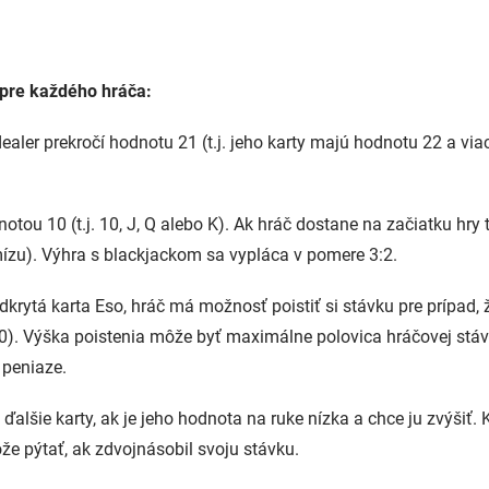
é pre každého hráča:
aler prekročí hodnotu 21 (t.j. jeho karty majú hodnotu 22 a viac)
tou 10 (t.j. 10, J, Q alebo K). Ak hráč dostane na začiatku hry 
mízu). Výhra s blackjackom sa vypláca v pomere 3:2.
dkrytá karta Eso, hráč má možnosť poistiť si stávku pre prípad, 
. Výška poistenia môže byť maximálne polovica hráčovej stávky
 peniaze.
ďalšie karty, ak je jeho hodnota na ruke nízka a chce ju zvýšiť.
že pýtať, ak zdvojnásobil svoju stávku.