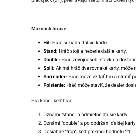
Blackjack (21), prehrávajú všetci hráči okrem tých
Možnosti hráča:
Hit:
Hráč si žiada ďalšiu kartu.
Stand:
Hráč stojí a neberie ďalšie karty.
Double:
Hráč zdvojnásobí stávku a dostane 
Split:
Ak má hráč dve rovnaké karty, môže r
Surrender:
Hráč môže vzdať hru a stratiť p
Poistenie:
Hráč môže staviť, že dealer dosi
Hra končí, keď hráč:
Oznámi "stand" a odmietne ďalšie karty.
Oznámi "double" a po obdržaní ďalšej karty
Dosiahne "trop", keď prekročí hodnotu 21.