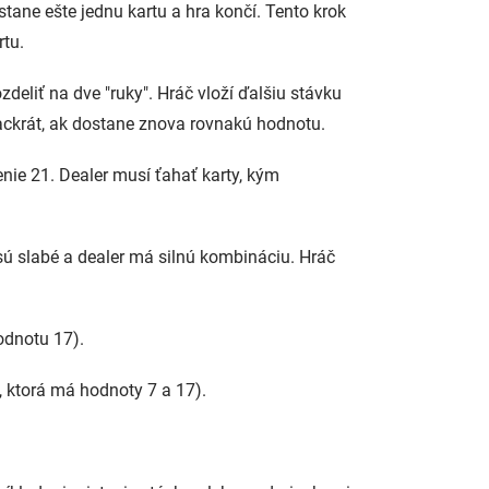
ane ešte jednu kartu a hra končí. Tento krok
rtu.
deliť na dve "ruky". Hráč vloží ďalšiu stávku
viackrát, ak dostane znova rovnakú hodnotu.
nie 21. Dealer musí ťahať karty, kým
sú slabé a dealer má silnú kombináciu. Hráč
odnotu 17).
 ktorá má hodnoty 7 a 17).