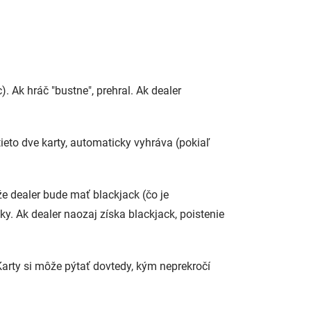
. Ak hráč "bustne", prehral. Ak dealer
tieto dve karty, automaticky vyhráva (pokiaľ
že dealer bude mať blackjack (čo je
. Ak dealer naozaj získa blackjack, poistenie
 Karty si môže pýtať dovtedy, kým neprekročí