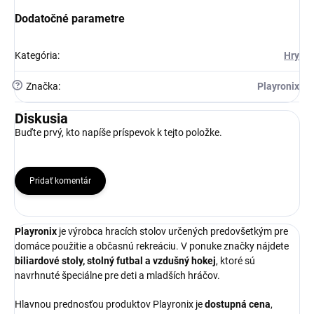
Dodatočné parametre
Kategória
:
Hry
?
Značka
:
Playronix
Diskusia
Buďte prvý, kto napíše príspevok k tejto položke.
Pridať komentár
Playronix
je výrobca hracích stolov určených predovšetkým pre
domáce použitie a občasnú rekreáciu. V ponuke značky nájdete
biliardové stoly, stolný futbal a vzdušný hokej
, ktoré sú
navrhnuté špeciálne pre deti a mladších hráčov.
Hlavnou prednosťou produktov Playronix je
dostupná cena
,