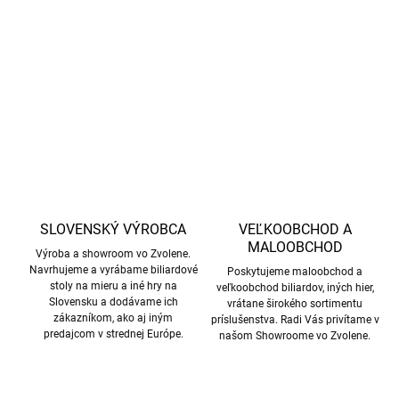
Hockey 7 ft. Praktické riešenie pre servis, údržbu alebo výmenu
elektroniky stola.
DETAILNÉ INFORMÁCIE
OPÝTAŤ SA
STRÁŽIŤ
SLOVENSKÝ VÝROBCA
VEĽKOOBCHOD A
MALOOBCHOD
Výroba a showroom vo Zvolene.
Navrhujeme a vyrábame biliardové
Poskytujeme maloobchod a
stoly na mieru a iné hry na
veľkoobchod biliardov, iných hier,
Slovensku a dodávame ich
vrátane širokého sortimentu
zákazníkom, ako aj iným
príslušenstva. Radi Vás privítame v
predajcom v strednej Európe.
našom Showroome vo Zvolene.