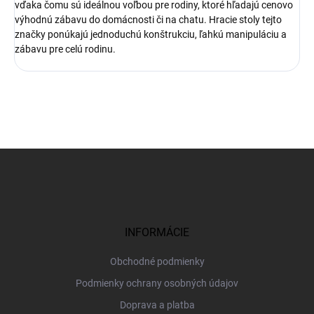
vďaka čomu sú ideálnou voľbou pre rodiny, ktoré hľadajú cenovo
výhodnú zábavu do domácnosti či na chatu. Hracie stoly tejto
značky ponúkajú jednoduchú konštrukciu, ľahkú manipuláciu a
zábavu pre celú rodinu.
Z
á
p
ä
t
i
INFORMÁCIE
e
Obchodné podmienky
Podmienky ochrany osobných údajov
Doprava a platba