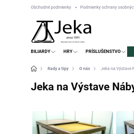
Prejsť
Obchodné podmienky
Podmienky ochrany osobnýc
na
obsah
BILIARDY
HRY
PRÍSLUŠENSTVO
Domov
Rady a tipy
O nás
Jeka na Výstave 
Jeka na Výstave Náb