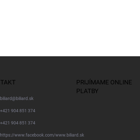
TAKT
PRIJÍMAME ONLINE
PLATBY
biliard
@
biliard.sk
+421 904 851 374
+421 904 851 374
https://www.facebook.com/www.biliard.sk