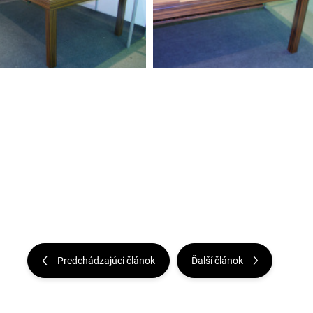
Predchádzajúci článok
Ďalší článok