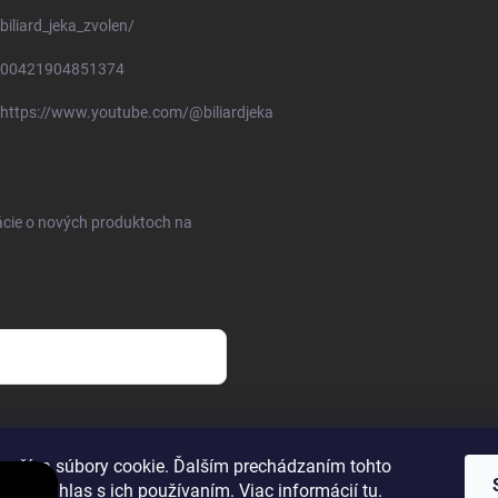
biliard_jeka_zvolen/
00421904851374
https://www.youtube.com/@biliardjeka
ácie o nových produktoch na
osobných údajov
oužíva súbory cookie. Ďalším prechádzaním tohto
jete súhlas s ich používaním. Viac informácií
tu
.