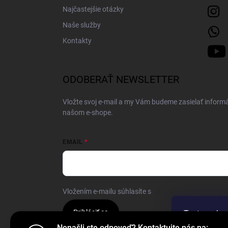
Najčastejšie otázky
Naše služby
Kontakty
ODOBERAŤ NEWSLETTER
Vložte svoj e-mail a my Vám budeme zasielať inform
našom e-shope.
EMAIL
Vložením e-mailu súhlasíte s
podmienkami ochrany 
Prihlásiť sa
Tento web p
webu vyjadru
Nenašli ste odpoveď? Kontaktujte nás na: