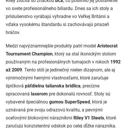
Riley zlúčila so značkou
BCE
, čo posilnilo jej postavenie
vo svete profesionálneho biliardu. Dnes sa ich stoly a
príslušenstvo vyrábajú výhradne vo Veľkej Británii a
vďaka vysokému štandardu si zachovávajú priazeň
hráčov.
Medzi najvýznamnejšie produkty patrí model
Aristocrat
Tournament Champion
, ktorý sa stal ikonickým stolom
používaným na profesionálnych turnajoch v rokoch
1992
až 2009
. Tento stôl je jedinečný nielen dizajnom, ale aj
výnimočnými hernými vlastnosťami, ktoré zaručuje
špičková
päťdielna talianska bridlica
, precízne
opracovaná
laserom
pre dokonalú rovnosť. Stoly sú
vybavené špeciálnou
gumou SuperSpeed
, ktorá je
uznávaná pre svoju odrazovú kvalitu, a pevnými
oceľovými blokovými nárazníkmi
Riley V1 Steels
, ktoré
zaručujú konzistentný odskok po celej dĺžke nárazníka.