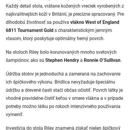
Každý detail stola, vrátane kožených vreciek vyrobených z
najkvalitnejších koží v Británii, je precízne spracovaný. Pre
dlhodobú životnosť sa používa
vlákno West of England
6811 Tournament Gold
s charakteristickým jemným
vlasom, ktorý poskytuje optimálny herný povrch.
Na stoloch Riley bolo korunovaných mnoho svetových
šampiónov, ako sú
Stephen Hendry
a
Ronnie O’Sullivan
.
Údržba stolov je jednoduchá a zameraná na zachovanie
ich špičkového výkonu. Bridlica nevyžaduje špeciálnu
údržbu a drevené časti stačí občas očistiť. Povrch látky je
vhodné pravidelne čistiť kefou v smere vlákna a v prípade
potreby možno látku po rokoch intenzívneho používania
vymeniť.
Investícia do stola Riley znamená získať nielen špičkový