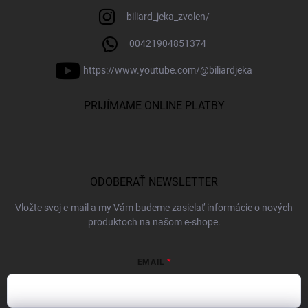
biliard_jeka_zvolen/
00421904851374
https://www.youtube.com/@biliardjeka
PRIJÍMAME ONLINE PLATBY
ODOBERAŤ NEWSLETTER
Vložte svoj e-mail a my Vám budeme zasielať informácie o nových
produktoch na našom e-shope.
EMAIL