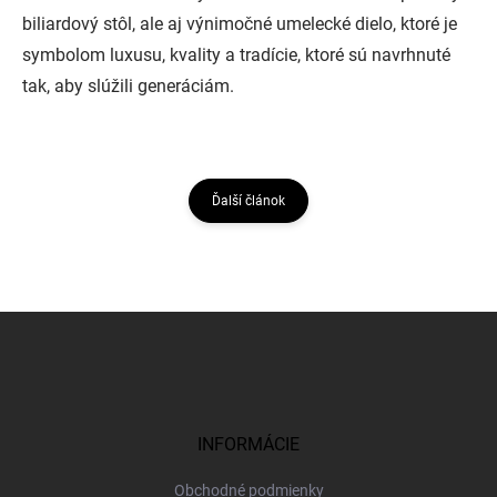
biliardový stôl, ale aj výnimočné umelecké dielo, ktoré je
symbolom luxusu, kvality a tradície, ktoré sú navrhnuté
tak, aby slúžili generáciám.
Ďalší článok
Z
á
p
ä
t
i
INFORMÁCIE
e
Obchodné podmienky