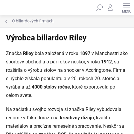
Prejsť
Hľadať
na
obsah
O biliardových firmách
Výrobca biliardov Riley
Značka
Riley
bola založená v roku
1897
v Manchestri ako
športový obchod a o pár rokov neskôr, v roku
1912
, sa
rozšírila o výrobu stolov na snooker v Accringtone. Firma
si rýchlo získala popularitu a v 20. rokoch 20. storočia
vyrábala až
4000 stolov ročne
, ktoré exportovala po
celom svete.
Na začiatku svojho rozvoja si značka Riley vybudovala
renomé vďaka dôrazu na
kreatívny dizajn
, kvalitu
materiálov a precízne remeselné spracovanie. Neskôr sa