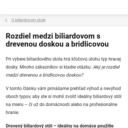
Prejsť
na
obsah
O biliardovom stole
Rozdiel medzi biliardovom s
drevenou doskou a bridlicovou
Pri výbere biliardového stola hrá kľúčovú úlohu typ hracej
dosky. Mnoho zákazníkov si kladie otázku:
Aký je rozdiel
medzi drevenou a bridlicovou doskou?
V tomto článku vám prinášame prehľad výhod a nevýhod
oboch typov, aby ste si mohli zvoliť ideálny biliardový stôl
na mieru – či už do domácnosti alebo na profesionálne
hranie.
Drevený biliardový stôl – ideálny na domáce použitie