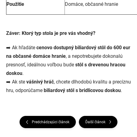
Použitie
Domáce, občasné hranie
Záver: Ktorý typ stola je pre vás vhodný?
➡️ Ak hľadáte
cenovo dostupný biliardový stôl do 600 eur
na občasné domáce hranie
, a nepotrebujete dokonalú
presnosť, ideálnou voľbou bude
stôl s drevenou hracou
doskou
.
➡️ Ak ste
vášnivý hráč
, chcete dlhodobú kvalitu a precíznu
hru, odporúčame
biliardový stôl s bridlicovou doskou
.
Predchádzajúci článok
Ďalší článok