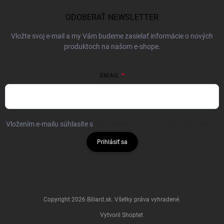
ODOBERAŤ NEWSLETTER
Vložte svoj e-mail a my Vám budeme zasielať informácie o nových
produktoch na našom e-shope.
EMAIL
Vložením e-mailu súhlasíte s
podmienkami ochrany osobných údajov
Prihlásiť sa
Copyright 2026
Biliard.sk
. Všetky práva vyhradené.
Vytvoril Shoptet