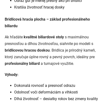
Odraz gúľ je menej presný ako pri bridlici
Kratšia životnosť hracej dosky
Bridlicová hracia plocha – základ profesionálneho
biliardu
Ak hľadáte
kvalitné biliardové stoly
s maximálnou
presnosťou a dlhou životnosťou, siahnite po modeli s
bridlicovou hracou doskou
. Bridlica je prírodný kameň,
ktorý zaručuje úplne rovný a pevný povrch, ideálny pre
profesionálny biliard
a turnajové využitie.
Výhody:
Dokonalá rovnosť a presnosť odrazu
Odolnosť voči deformáciám a vlhkosti
Dlhá životnosť – desiatky rokov bez zmeny kvality