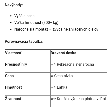
Nevýhody:
Vyššia cena
Veľká hmotnosť (300+ kg)
Náročnejšia montáž – zvyčajne z viacerých dielov
Porovnávacia tabuľka:
Vlastnosť
Drevená doska
Presnosť hry
⭐⭐ Rekreačná, nenáročná
Cena
⭐ Cena nízka
Hmotnosť
⭐⭐ Ľahká
Životnosť
⭐⭐ Kratšia, výmena plátna veľmi