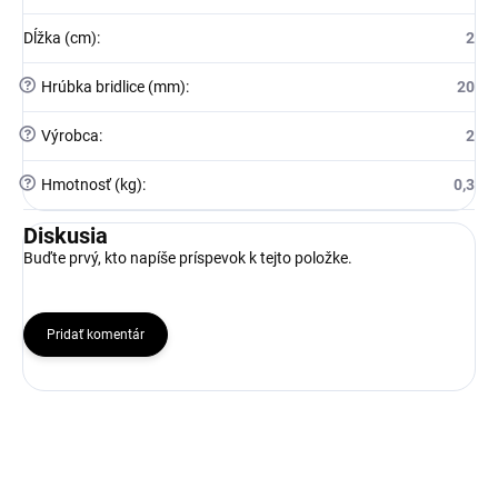
Dĺžka (cm)
:
2
?
Hrúbka bridlice (mm)
:
20
?
Výrobca
:
2
?
Hmotnosť (kg)
:
0,3
Diskusia
Buďte prvý, kto napíše príspevok k tejto položke.
Pridať komentár