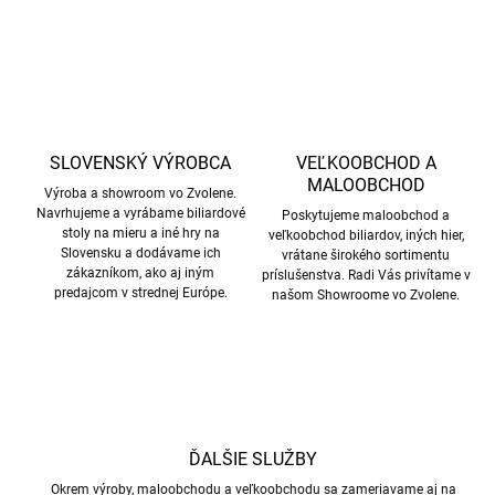
SLOVENSKÝ VÝROBCA
VEĽKOOBCHOD A
MALOOBCHOD
Výroba a showroom vo Zvolene.
Navrhujeme a vyrábame biliardové
Poskytujeme maloobchod a
stoly na mieru a iné hry na
veľkoobchod biliardov, iných hier,
Slovensku a dodávame ich
vrátane širokého sortimentu
zákazníkom, ako aj iným
príslušenstva. Radi Vás privítame v
predajcom v strednej Európe.
našom Showroome vo Zvolene.
ĎALŠIE SLUŽBY
Okrem výroby, maloobchodu a veľkoobchodu sa zameriavame aj na