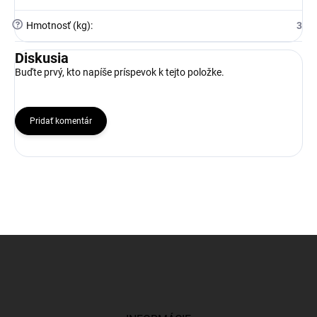
?
Hmotnosť (kg)
:
3
Diskusia
Buďte prvý, kto napíše príspevok k tejto položke.
Pridať komentár
Z
á
p
ä
t