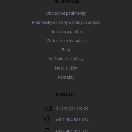
i
INFORMÁCIE
e
Obchodné podmienky
Podmienky ochrany osobných údajov
Doprava a platba
Vrátenie a reklamácia
Blog
Najčastejšie otázky
Naše služby
Kontakty
KONTAKT
biliard
@
biliard.sk
+421 904 851 374
+421 904 851 374