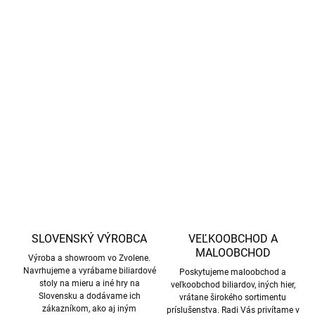
−
+
Pridať do košíka
Štvor-tienidlová lampa s chrómovou tyčou, zlatými detailmi a
reťazou, vhodná pre biliardové stoly veľkosti 9–10 ft so zelenými
tienidlami.
DETAILNÉ INFORMÁCIE
OPÝTAŤ SA
STRÁŽIŤ
SLOVENSKÝ VÝROBCA
VEĽKOOBCHOD A
MALOOBCHOD
Výroba a showroom vo Zvolene.
Navrhujeme a vyrábame biliardové
Poskytujeme maloobchod a
stoly na mieru a iné hry na
veľkoobchod biliardov, iných hier,
Slovensku a dodávame ich
vrátane širokého sortimentu
zákazníkom, ako aj iným
príslušenstva. Radi Vás privítame v