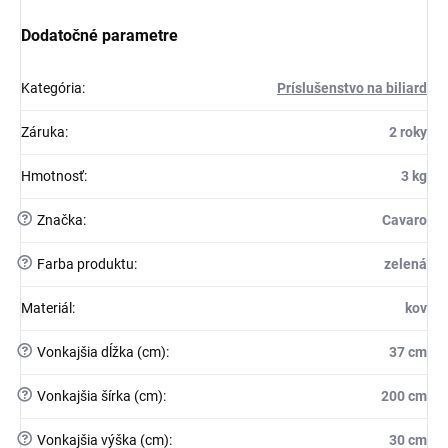
Dodatočné parametre
Kategória
:
Príslušenstvo na biliard
Záruka
:
2 roky
Hmotnosť
:
3 kg
?
Značka
:
Cavaro
?
Farba produktu
:
zelená
Materiál
:
kov
?
Vonkajšia dĺžka (cm)
:
37 cm
?
Vonkajšia šírka (cm)
:
200 cm
?
Vonkajšia výška (cm)
:
30 cm