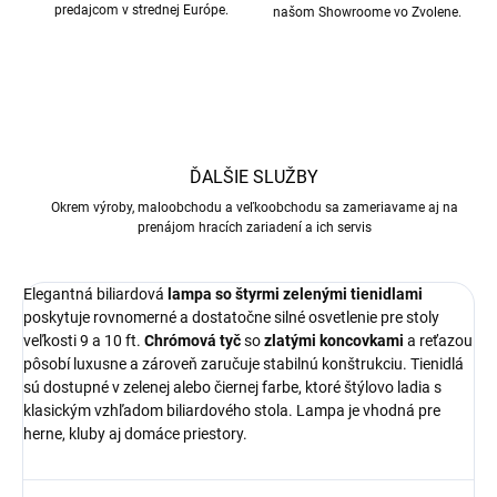
predajcom v strednej Európe.
našom Showroome vo Zvolene.
ĎALŠIE SLUŽBY
Okrem výroby, maloobchodu a veľkoobchodu sa zameriavame aj na
prenájom hracích zariadení a ich servis
Elegantná biliardová
lampa so štyrmi zelenými tienidlami
poskytuje rovnomerné a dostatočne silné osvetlenie pre stoly
veľkosti 9 a 10 ft.
Chrómová
tyč
so
zlatými
koncovkami
a reťazou
pôsobí luxusne a zároveň zaručuje stabilnú konštrukciu. Tienidlá
sú dostupné v zelenej alebo čiernej farbe, ktoré štýlovo ladia s
klasickým vzhľadom biliardového stola. Lampa je vhodná pre
herne, kluby aj domáce priestory.