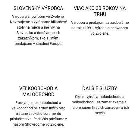
SLOVENSKÝ VÝROBCA
VIAC AKO 30 ROKOV NA
TRHU
Výroba a showroom vo Zvolene.
Navrhujeme a vyrábame biliardové
Výrobou a predajom sa zaoberáme
stoly na mieru a iné hry na
od roku 1991. Výroba a showroom
Slovensku a dodávame ich
vo Zvolene.
zákazníkom, ako aj iným
predajcom v strednej Európe.
VEĽKOOBCHOD A
ĎALŠIE SLUŽBY
MALOOBCHOD
Okrem výroby, maloobchodu a
veľkoobchodu sa zameriavame aj
Poskytujeme maloobchod a
na prenájom hracích zariadení a ich
veľkoobchod biliardov, iných hier,
servis
vrátane širokého sortimentu
príslušenstva. Radi Vás privítame v
našom Showroome vo Zvolene.