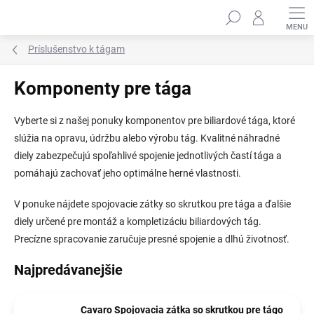
Prejsť
Hľadať
na
obsah
Príslušenstvo k tágam
Komponenty pre tága
Vyberte si z našej ponuky komponentov pre biliardové tága, ktoré
slúžia na opravu, údržbu alebo výrobu tág. Kvalitné náhradné
diely zabezpečujú spoľahlivé spojenie jednotlivých častí tága a
pomáhajú zachovať jeho optimálne herné vlastnosti.
V ponuke nájdete spojovacie zátky so skrutkou pre tága a ďalšie
diely určené pre montáž a kompletizáciu biliardových tág.
Precízne spracovanie zaručuje presné spojenie a dlhú životnosť.
Najpredávanejšie
Cavaro Spojovacia zátka so skrutkou pre tágo