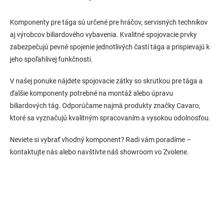
O
v
l
Komponenty pre tága sú určené pre hráčov, servisných technikov
á
aj výrobcov biliardového vybavenia. Kvalitné spojovacie prvky
d
zabezpečujú pevné spojenie jednotlivých častí tága a prispievajú k
a
c
jeho spoľahlivej funkčnosti.
i
e
V našej ponuke nájdete spojovacie zátky so skrutkou pre tága a
p
ďalšie komponenty potrebné na montáž alebo úpravu
r
v
biliardových tág. Odporúčame najmä produkty značky Cavaro,
k
ktoré sa vyznačujú kvalitným spracovaním a vysokou odolnosťou.
y
v
Neviete si vybrať vhodný komponent? Radi vám poradíme –
ý
p
kontaktujte nás alebo navštívte náš showroom vo Zvolene.
i
s
u