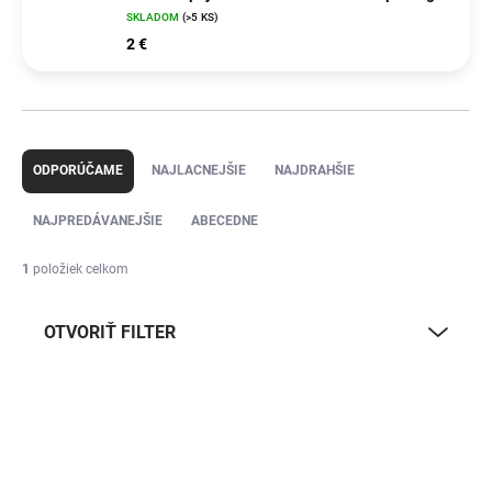
SKLADOM
(>5 KS)
2 €
R
a
ODPORÚČAME
NAJLACNEJŠIE
NAJDRAHŠIE
d
e
NAJPREDÁVANEJŠIE
ABECEDNE
n
i
1
položiek celkom
e
p
OTVORIŤ FILTER
r
o
d
V
u
ý
k
p
t
i
o