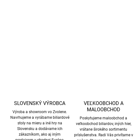
−
+
Pridať do košíka
Použité detské jazdiace atrakcie na mince s jemným pohybom a
zvukovými efektmi. Ideálne pre menších hráčov
DETAILNÉ INFORMÁCIE
OPÝTAŤ SA
STRÁŽIŤ
SLOVENSKÝ VÝROBCA
VEĽKOOBCHOD A
MALOOBCHOD
Výroba a showroom vo Zvolene.
Navrhujeme a vyrábame biliardové
Poskytujeme maloobchod a
stoly na mieru a iné hry na
veľkoobchod biliardov, iných hier,
Slovensku a dodávame ich
vrátane širokého sortimentu
zákazníkom, ako aj iným
príslušenstva. Radi Vás privítame v