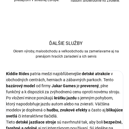
predajcom v strednej Európe.
našom Showroome vo Zvolene.
ĎALŠIE SLUŽBY
Okrem výroby, maloobchodu a veľkoobchodu sa zameriavame aj na
prenájom hracích zariadení a ich servis
Kiddie Rides
patria medzi najobľúbenejšie
detské atrakcie
v
obchodných centrách, herniach a zábavných parkoch. Tento
bazárový model
od firmy
Jakar Games
je
preverený
, plne
funkčný a k dispozícii za zvýhodnenú cenu oproti novému stroju.
Po vložení mince ponúkajú
krátku jazdu
s jemným pohybom,
ktorý napodobňuje jazdu autom alebo na zvierati. Väčšina
modelov je doplnená o
hudbu, zvukové efekty
a často aj
blikajúce
svetlá
či interaktívne tlačidlá.
Tieto
detské jazdiace stroje
sú navrhnuté tak, aby boli
bezpečné,
farebné a odolné
aj pri intenzívnom používaní. Sú ideálne na