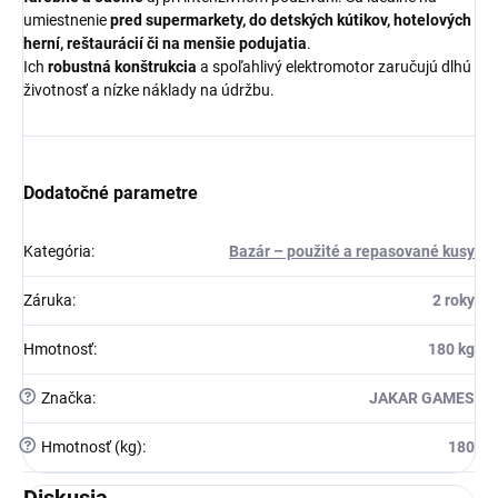
umiestnenie
pred supermarkety, do detských kútikov, hotelových
herní, reštaurácií či na menšie podujatia
.
Ich
robustná konštrukcia
a spoľahlivý elektromotor zaručujú dlhú
životnosť a nízke náklady na údržbu.
Dodatočné parametre
Kategória
:
Bazár – použité a repasované kusy
Záruka
:
2 roky
Hmotnosť
:
180 kg
?
Značka
:
JAKAR GAMES
?
Hmotnosť (kg)
:
180