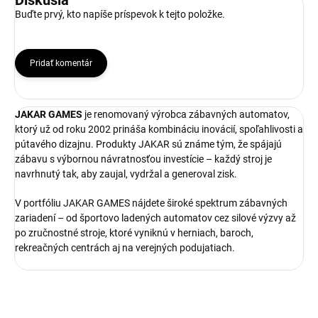
Diskusia
Buďte prvý, kto napíše príspevok k tejto položke.
Pridať komentár
JAKAR GAMES
je renomovaný výrobca zábavných automatov,
ktorý už od roku 2002 prináša kombináciu inovácií, spoľahlivosti a
pútavého dizajnu. Produkty JAKAR sú známe tým, že spájajú
zábavu s výbornou návratnosťou investície – každý stroj je
navrhnutý tak, aby zaujal, vydržal a generoval zisk.
V portfóliu JAKAR GAMES nájdete široké spektrum zábavných
zariadení – od športovo ladených automatov cez silové výzvy až
po zručnostné stroje, ktoré vyniknú v herniach, baroch,
rekreačných centrách aj na verejných podujatiach.