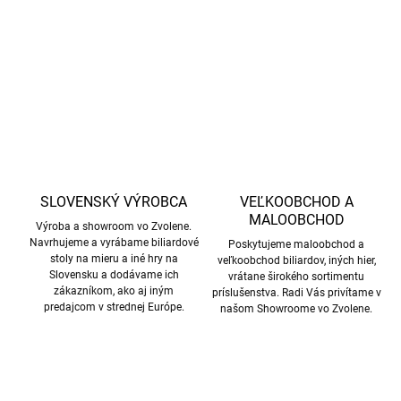
DETAILNÉ INFORMÁCIE
OPÝTAŤ SA
STRÁŽIŤ
SLOVENSKÝ VÝROBCA
VEĽKOOBCHOD A
MALOOBCHOD
Výroba a showroom vo Zvolene.
Navrhujeme a vyrábame biliardové
Poskytujeme maloobchod a
stoly na mieru a iné hry na
veľkoobchod biliardov, iných hier,
Slovensku a dodávame ich
vrátane širokého sortimentu
zákazníkom, ako aj iným
príslušenstva. Radi Vás privítame v
predajcom v strednej Európe.
našom Showroome vo Zvolene.