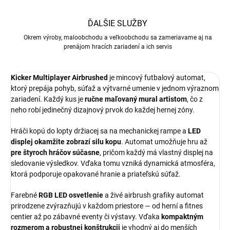
ĎALŠIE SLUŽBY
Okrem výroby, maloobchodu a veľkoobchodu sa zameriavame aj na
prenájom hracích zariadení a ich servis
Kicker Multiplayer Airbrushed
je mincový futbalový automat,
ktorý prepája pohyb, súťaž a výtvarné umenie v jednom výraznom
zariadení. Každý kus je
ručne maľovaný mural artistom
, čo z
neho robí jedinečný dizajnový prvok do každej hernej zóny.
Hráči kopú do lopty držiacej sa na mechanickej rampe a
LED
displej okamžite zobrazí silu kopu
. Automat umožňuje hru až
pre štyroch hráčov súčasne
, pričom každý má vlastný displej na
sledovanie výsledkov. Vďaka tomu vzniká dynamická atmosféra,
ktorá podporuje opakované hranie a priateľskú súťaž.
Farebné
RGB LED osvetlenie
a živé airbrush grafiky automat
prirodzene zvýrazňujú v každom priestore — od herní a fitnes
centier až po zábavné eventy či výstavy. Vďaka
kompaktným
rozmerom a robustnej konštrukcii
je vhodný aj do menších