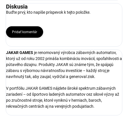
Diskusia
Buďte prvý, kto napíše príspevok k tejto položke.
Pridať komentár
JAKAR GAMES
je renomovaný výrobca zábavných automatov,
ktorý už od roku 2002 prináša kombináciu inovácií, spoľahlivosti a
pútavého dizajnu. Produkty JAKAR sú známe tým, že spájajú
zábavu s výbornou návratnosťou investície – každý stroj je
navrhnutý tak, aby zaujal, vydržal a generoval zisk.
V portfóliu JAKAR GAMES nájdete široké spektrum zábavných
zariadení – od športovo ladených automatov cez silové výzvy až
po zručnostné stroje, ktoré vyniknú v herniach, baroch,
rekreačných centrách aj na verejných podujatiach.