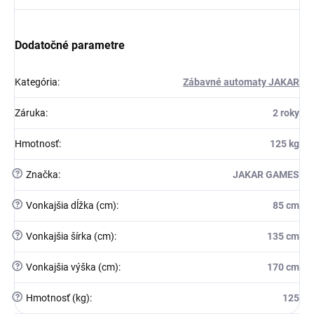
Dodatočné parametre
Kategória
:
Zábavné automaty JAKAR
Záruka
:
2 roky
Hmotnosť
:
125 kg
?
Značka
:
JAKAR GAMES
?
Vonkajšia dĺžka (cm)
:
85 cm
?
Vonkajšia šírka (cm)
:
135 cm
?
Vonkajšia výška (cm)
:
170 cm
?
Hmotnosť (kg)
:
125