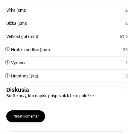
Šírka (cm)
:
2
Dĺžka (cm)
:
2
Veľkosť gúľ (mm)
:
61,5
?
Hrúbka bridlice (mm)
:
20
?
Výrobca
:
2
?
Hmotnosť (kg)
:
3
Diskusia
Buďte prvý, kto napíše príspevok k tejto položke.
Pridať komentár