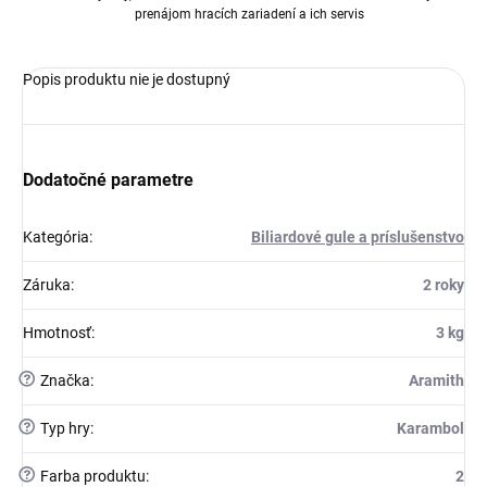
prenájom hracích zariadení a ich servis
Popis produktu nie je dostupný
Dodatočné parametre
Kategória
:
Biliardové gule a príslušenstvo
Záruka
:
2 roky
Hmotnosť
:
3 kg
?
Značka
:
Aramith
?
Typ hry
:
Karambol
?
Farba produktu
:
2