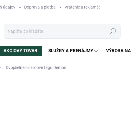
h údajov
Doprava a platba
Vrátenie a reklamácia
Blog
N
Hľadať
AKCIOVÝ TOVAR
SLUŽBY A PRENÁJMY
VÝROBA NA
Dvojdielne biliardové tágo Demon
otenia
ZNAČKA:
BK
331 €
Jednotková
SKLADOM
(1 KS)
cena:
MÔŽEME DORUČIŤ DO:
12.8.2