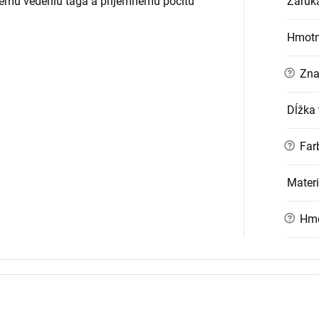
nému vedeniu tága a príjemnému pocitu
Záruk
Hmotn
?
Zna
Dĺžka 
?
Far
Materi
?
Hmo