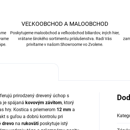
VEĽKOOBCHOD A MALOOBCHOD
bame
Poskytujeme maloobchod a veľkoobchod biliardov, iných hier,
ávame
vrátane širokého sortimentu príslušenstva. Radi Vás
zam
ópe.
privítame v našom Showroome vo Zvolene.
eferujú prirodzený drevený úchop s
Dod
ia je spájaná
kovovým závitom
, ktorý
as hry. Kostica s priemerom
12 mm
a
Kategó
t s guľou a dobrú kontrolu pri
 drevo
na
rukoväti
poskytuje istý