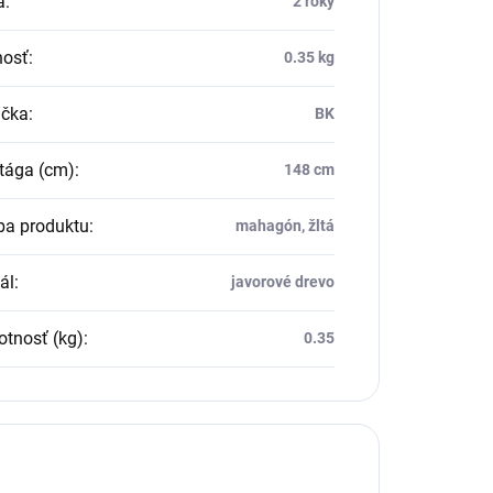
a
:
2 roky
osť
:
0.35 kg
čka
:
BK
tága (cm)
:
148 cm
ba produktu
:
mahagón, žltá
ál
:
javorové drevo
tnosť (kg)
:
0.35