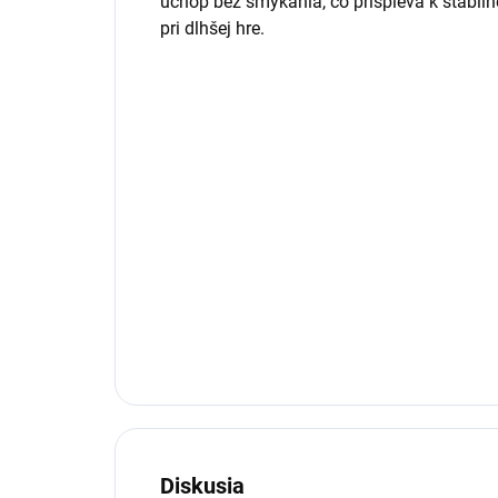
úchop bez šmýkania, čo prispieva k stabil
pri dlhšej hre.
Diskusia