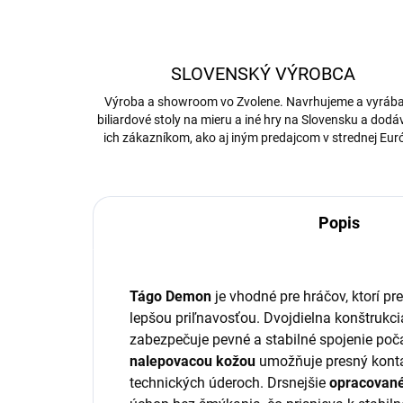
SLOVENSKÝ VÝROBCA
Výroba a showroom vo Zvolene. Navrhujeme a vyrá
biliardové stoly na mieru a iné hry na Slovensku a dod
ich zákazníkom, ako aj iným predajcom v strednej Eur
Popis
Tágo Demon
je vhodné pre hráčov, ktorí pr
lepšou priľnavosťou. Dvojdielna konštrukc
zabezpečuje pevné a stabilné spojenie poč
nalepovacou kožou
umožňuje presný kontak
technických úderoch. Drsnejšie
opracované