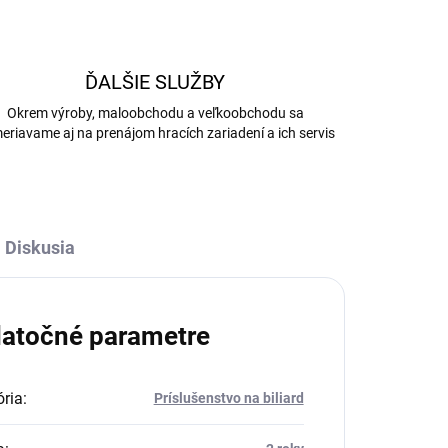
ĎALŠIE SLUŽBY
Okrem výroby, maloobchodu a veľkoobchodu sa
eriavame aj na prenájom hracích zariadení a ich servis
Diskusia
atočné parametre
ria
:
Príslušenstvo na biliard