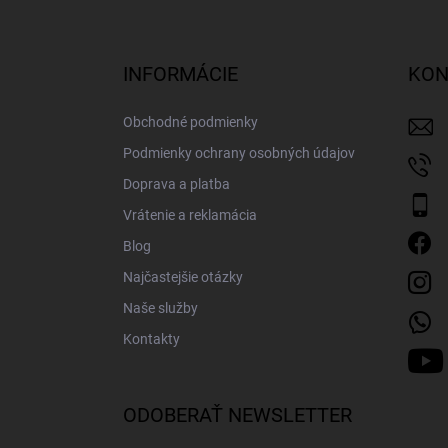
Z
á
p
ä
INFORMÁCIE
KON
t
i
Obchodné podmienky
e
Podmienky ochrany osobných údajov
Doprava a platba
Vrátenie a reklamácia
Blog
Najčastejšie otázky
Naše služby
Kontakty
ODOBERAŤ NEWSLETTER