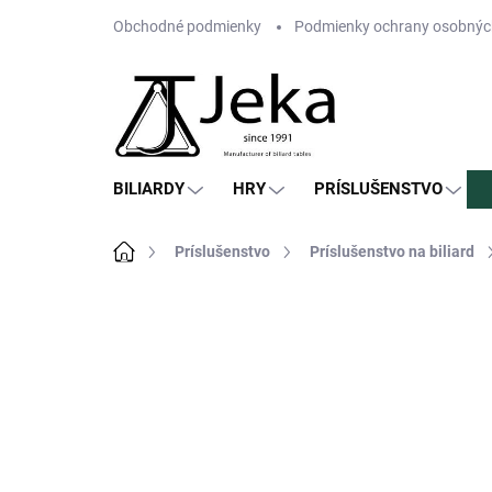
Prejsť
Obchodné podmienky
Podmienky ochrany osobnýc
na
obsah
BILIARDY
HRY
PRÍSLUŠENSTVO
Domov
Príslušenstvo
Príslušenstvo na biliard
Neohodnotené
Podrobnosti hodn