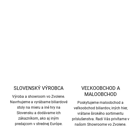
Dvojdielne tágo Pro Speed 1 značky Mit, 13 mm.
DETAILNÉ INFORMÁCIE
OPÝTAŤ SA
STRÁŽIŤ
SLOVENSKÝ VÝROBCA
VEĽKOOBCHOD A
MALOOBCHOD
Výroba a showroom vo Zvolene.
Navrhujeme a vyrábame biliardové
Poskytujeme maloobchod a
stoly na mieru a iné hry na
veľkoobchod biliardov, iných hier,
Slovensku a dodávame ich
vrátane širokého sortimentu
zákazníkom, ako aj iným
príslušenstva. Radi Vás privítame v
predajcom v strednej Európe.
našom Showroome vo Zvolene.