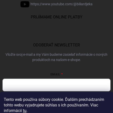
https://www.youtube.com/@biliardjeka
PRIJÍMAME ONLINE PLATBY
ODOBERAŤ NEWSLETTER
Vložte svoj e-mail a my Vám budeme zasielať informácie o nových
produktoch na našom e-shope.
EMAIL
Vložením e-mailu súhlasíte s
podmienkami ochrany osobných údajov
Tento web používa súbory cookie. Ďalším prechádzaním
tohto webu vyjadrujete súhlas s ich používaním. Viac
Prihlásiť sa
informácií
tu
.