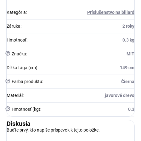
Kategória
:
Príslušenstvo na biliard
Záruka
:
2 roky
Hmotnosť
:
0.3 kg
?
Značka
:
MIT
Dĺžka tága (cm)
:
149 cm
?
Farba produktu
:
Čierna
Materiál
:
javorové drevo
?
Hmotnosť (kg)
:
0.3
Diskusia
Buďte prvý, kto napíše príspevok k tejto položke.