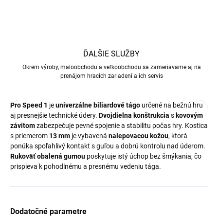
ĎALŠIE SLUŽBY
Okrem výroby, maloobchodu a veľkoobchodu sa zameriavame aj na
prenájom hracích zariadení a ich servis
Pro Speed 1
je
univerzálne biliardové tágo
určené na bežnú hru
aj presnejšie technické údery.
Dvojdielna konštrukcia
s
kovovým
závitom
zabezpečuje pevné spojenie a stabilitu počas hry. Kostica
s priemerom
13 mm
je vybavená
nalepovacou kožou
, ktorá
ponúka spoľahlivý kontakt s guľou a dobrú kontrolu nad úderom.
Rukoväť obalená gumou
poskytuje istý úchop bez šmýkania, čo
prispieva k pohodlnému a presnému vedeniu tága.
Dodatočné parametre