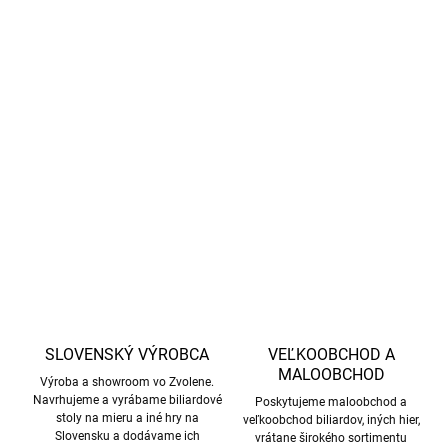
−
+
Pridať do košíka
Drsnítko na kožu tága pre lepšiu priľnavosť k biliardovej guli -
rôzne farby
DETAILNÉ INFORMÁCIE
OPÝTAŤ SA
STRÁŽIŤ
SLOVENSKÝ VÝROBCA
VEĽKOOBCHOD A
MALOOBCHOD
Výroba a showroom vo Zvolene.
Navrhujeme a vyrábame biliardové
Poskytujeme maloobchod a
stoly na mieru a iné hry na
veľkoobchod biliardov, iných hier,
Slovensku a dodávame ich
vrátane širokého sortimentu