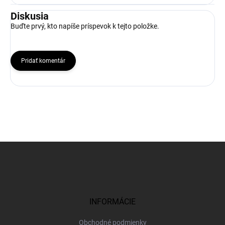
Diskusia
Buďte prvý, kto napíše príspevok k tejto položke.
Pridať komentár
Z
á
p
ä
t
i
INFORMÁCIE
e
Obchodné podmienky