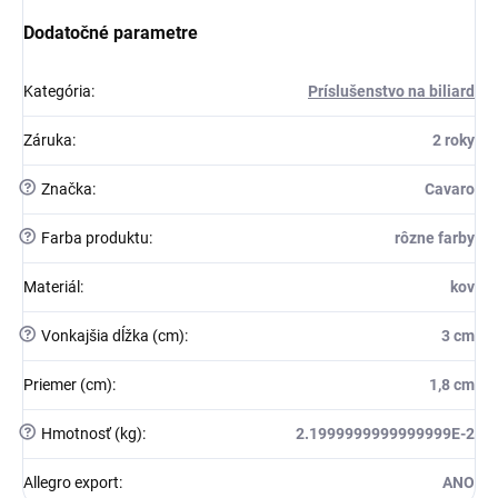
Dodatočné parametre
Kategória
:
Príslušenstvo na biliard
Záruka
:
2 roky
?
Značka
:
Cavaro
?
Farba produktu
:
rôzne farby
Materiál
:
kov
?
Vonkajšia dĺžka (cm)
:
3 cm
Priemer (cm)
:
1,8 cm
?
Hmotnosť (kg)
:
2.1999999999999999E-2
Allegro export
:
ANO