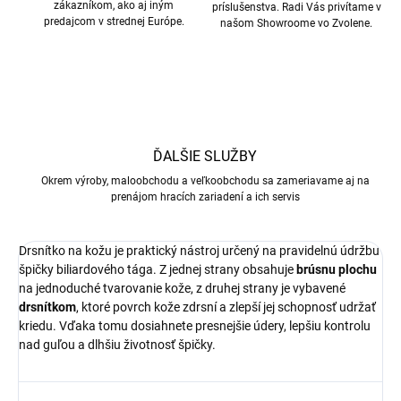
zákazníkom, ako aj iným
príslušenstva. Radi Vás privítame v
predajcom v strednej Európe.
našom Showroome vo Zvolene.
ĎALŠIE SLUŽBY
Okrem výroby, maloobchodu a veľkoobchodu sa zameriavame aj na
prenájom hracích zariadení a ich servis
Drsnítko na kožu je praktický nástroj určený na pravidelnú údržbu
špičky biliardového tága. Z jednej strany obsahuje
brúsnu plochu
na jednoduché tvarovanie kože, z druhej strany je vybavené
drsnítkom
, ktoré povrch kože zdrsní a zlepší jej schopnosť udržať
kriedu. Vďaka tomu dosiahnete presnejšie údery, lepšiu kontrolu
nad guľou a dlhšiu životnosť špičky.