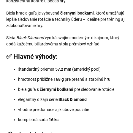
konzistentnú kontrolu počas hry.
Biela hracia guľa je vybavená
čiernymi bodkami
, ktoré umožňujú
lepšie sledovanie rotácie a techniky úderu – ideálne pre tréning aj
zdokonaľovanie hry.
Séria
Black Diamond
vyniká svojím moderným dizajnom, ktorý
dodá každému biliardovému stolu prémiový vzhľad.
✅ Hlavné výhody:
štandardný priemer
57,2 mm
(americký pool)
hmotnosť približne
168 g
pre presnú a stabilnú hru
biela guľa s
čiernymi bodkami
pre sledovanie rotácie
elegantný dizajn série
Black Diamond
vhodné pre domáce aj klubové použitie
kompletná sada
16 ks