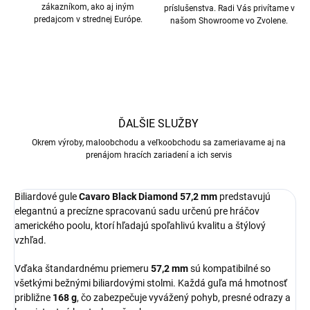
zákazníkom, ako aj iným
príslušenstva. Radi Vás privítame v
predajcom v strednej Európe.
našom Showroome vo Zvolene.
ĎALŠIE SLUŽBY
Okrem výroby, maloobchodu a veľkoobchodu sa zameriavame aj na
prenájom hracích zariadení a ich servis
Biliardové gule
Cavaro Black Diamond 57,2 mm
predstavujú
elegantnú a precízne spracovanú sadu určenú pre hráčov
amerického poolu, ktorí hľadajú spoľahlivú kvalitu a štýlový
vzhľad.
Vďaka štandardnému priemeru
57,2 mm
sú kompatibilné so
všetkými bežnými biliardovými stolmi. Každá guľa má hmotnosť
približne
168 g
, čo zabezpečuje vyvážený pohyb, presné odrazy a