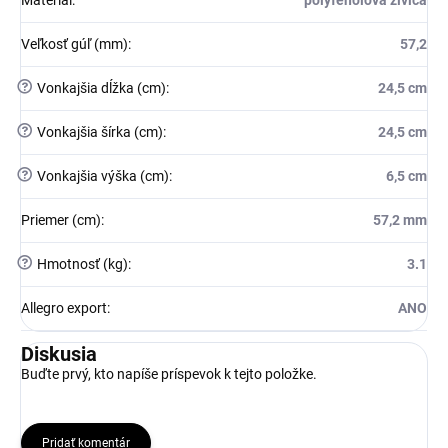
Veľkosť gúľ (mm)
:
57,2
?
Vonkajšia dĺžka (cm)
:
24,5 cm
?
Vonkajšia šírka (cm)
:
24,5 cm
?
Vonkajšia výška (cm)
:
6,5 cm
Priemer (cm)
:
57,2 mm
?
Hmotnosť (kg)
:
3.1
Allegro export
:
ANO
Diskusia
Buďte prvý, kto napíše príspevok k tejto položke.
Pridať komentár