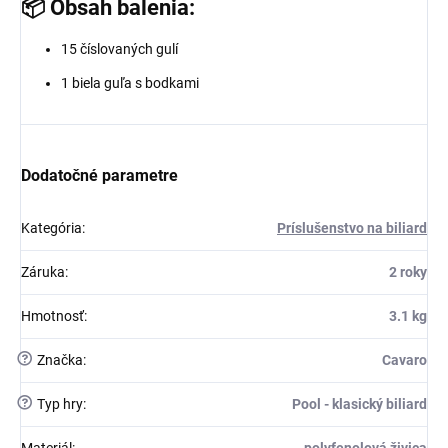
📦 Obsah balenia:
15 číslovaných gulí
1 biela guľa s bodkami
Dodatočné parametre
Kategória
:
Príslušenstvo na biliard
Záruka
:
2 roky
Hmotnosť
:
3.1 kg
?
Značka
:
Cavaro
?
Typ hry
:
Pool - klasický biliard
Materiál
:
polyfenolová živica