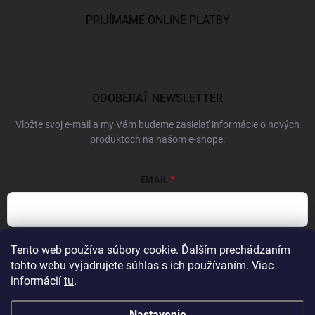
PRIJÍMAME ONLINE PLATBY
ODOBERAŤ NEWSLETTER
Vložte svoj e-mail a my Vám budeme zasielať informácie o nových
produktoch na našom e-shope.
EMAIL
Vložením e-mailu súhlasíte s
podmienkami ochrany osobných údajov
Tento web používa súbory cookie. Ďalším prechádzaním
tohto webu vyjadrujete súhlas s ich používaním. Viac
Prihlásiť sa
informácií
tu
.
Nastavenie