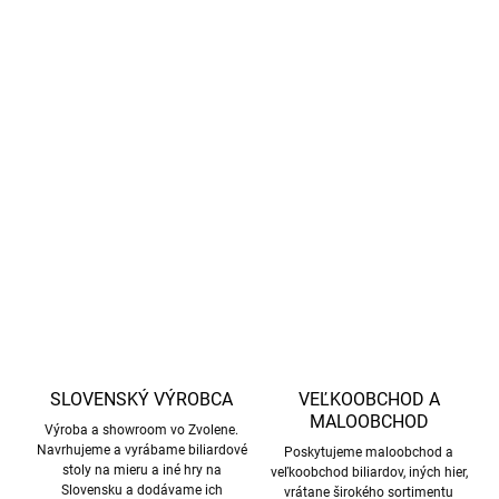
−
+
Pridať do košíka
Elegantné biliardové gule Cavaro Black Diamond 57,2 mm pre
americký pool. Set 16 ks s vyváženou hmotnosťou a bielou guľou
s bodkami pre lepšiu kontrolu rotácie
DETAILNÉ INFORMÁCIE
OPÝTAŤ SA
STRÁŽIŤ
SLOVENSKÝ VÝROBCA
VEĽKOOBCHOD A
MALOOBCHOD
Výroba a showroom vo Zvolene.
Navrhujeme a vyrábame biliardové
Poskytujeme maloobchod a
stoly na mieru a iné hry na
veľkoobchod biliardov, iných hier,
Slovensku a dodávame ich
vrátane širokého sortimentu