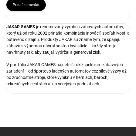
Pridať komentár
JAKAR GAMES
je renomovaný výrobca zábavných automatov,
ktorý už od roku 2002 prináša kombináciu inovácií, spoľahlivosti a
pútavého dizajnu. Produkty JAKAR sú známe tým, že spájajú
zábavu s výbornou návratnosťou investície – každý stroj je
navrhnutý tak, aby zaujal, vydržal a generoval zisk.
V portfóliu JAKAR GAMES nájdete široké spektrum zábavných
zariadení – od športovo ladených automatov cez silové výzvy až
po zručnostné stroje, ktoré vyniknú v herniach, baroch,
rekreačných centrách aj na verejných podujatiach.
Z