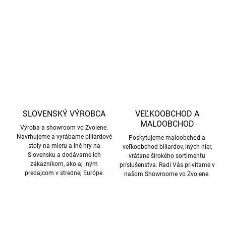
DETAILNÉ INFORMÁCIE
OPÝTAŤ SA
STRÁŽIŤ
SLOVENSKÝ VÝROBCA
VEĽKOOBCHOD A
MALOOBCHOD
Výroba a showroom vo Zvolene.
Navrhujeme a vyrábame biliardové
Poskytujeme maloobchod a
stoly na mieru a iné hry na
veľkoobchod biliardov, iných hier,
Slovensku a dodávame ich
vrátane širokého sortimentu
zákazníkom, ako aj iným
príslušenstva. Radi Vás privítame v
predajcom v strednej Európe.
našom Showroome vo Zvolene.