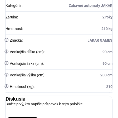
Kategória
:
Zábavné automaty JAKAR
Záruka
:
2 roky
Hmotnosť
:
210 kg
?
Značka
:
JAKAR GAMES
?
Vonkajšia dĺžka (cm)
:
90 cm
?
Vonkajšia šírka (cm)
:
90 cm
?
Vonkajšia výška (cm)
:
200 cm
?
Hmotnosť (kg)
:
210
Diskusia
Buďte prvý, kto napíše príspevok k tejto položke.