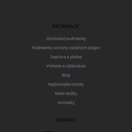
á
p
ä
t
i
INFORMÁCIE
e
Obchodné podmienky
Podmienky ochrany osobných údajov
Doprava a platba
Vrátenie a reklamácia
Blog
Najčastejšie otázky
Naše služby
Kontakty
KONTAKT