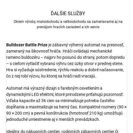
ĎALŠIE SLUŽBY
Okrem výroby, maloobchodu a veľkoobchodu sa zameriavame aj na
prenájom hracích zariadení a ich servis
Bulldozer Battle Prize
je zábavný výherný automat na presnosť,
zameraný na šikovnosť hráča. Hráči ovládajú mechanické
rameno buldozéru – najprv ho posunú do strany, potom dopredu
– s cieľom vytlačiť vybranú výhru cez úzky otvor v prednej stene.
Hra si vyžaduje sústredenie, rýchlu reakciu a dobré načasovanie,
čo z nej robí výzvu, ku ktorej sa hráči radi vracajú.
Automat má výrazný dizajn s farebným osvetlením a
dynamickými LED efektmi, ktoré prirodzene priťahujú pozornosť.
Vďaka kapacite až 36 cien sa minimalizuje potreba častého
dopĺňania a maximalizuje sa herný čas. Kompaktné rozmery (90 ×
90 × 200 cm) a pevná konštrukcia (hmotnosť 210 kg) umožňujú
jednoduché umiestnenie aj v menších prevádzkach.
Ideálny do nákupných centier, rodinných zábavných centier či