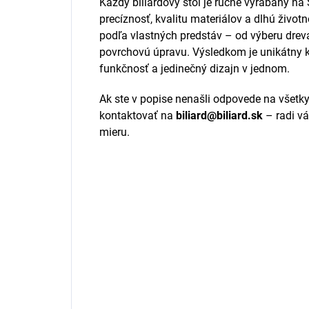
Každý biliardový stôl je ručne vyrábaný n
precíznosť, kvalitu materiálov a dlhú život
podľa vlastných predstáv – od výberu dreva,
povrchovú úpravu. Výsledkom je unikátny k
funkčnosť a jedinečný dizajn v jednom.
Ak ste v popise nenašli odpovede na všetky
kontaktovať na
biliard@biliard.sk
– radi v
mieru.