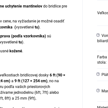
me uchytenie mantinelov
do bridlice pre
Veľkos
 v cene, na vyžiadanie je možné osadiť
kovníka (
vysvetlené
tu
)
.
?
Vonk
 úprava (podľa vzorkovníka)
sú
biliar
vysvetlené
tu
).
uxusné
kožené
.
Farba 
stola
:
?
Plá
 veľkostiach bridlicovej dosky
6 ft (90 ×
24 cm)
a
9 ft (127 × 254 cm)
, no na
ru podľa vašich priestorových
?
Man
ívame jednodielnu (6ft, 7ft) alebo
7ft, 8ft) a 25 mm (9ft),
Materi