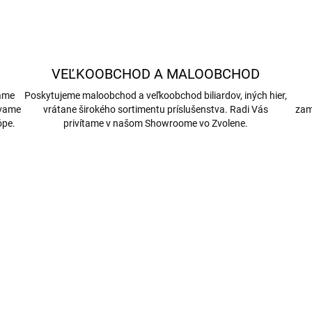
VEĽKOOBCHOD A MALOOBCHOD
bame
Poskytujeme maloobchod a veľkoobchod biliardov, iných hier,
ávame
vrátane širokého sortimentu príslušenstva. Radi Vás
zam
ópe.
privítame v našom Showroome vo Zvolene.
1384