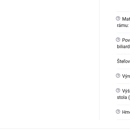
?
Mate
rámu
:
?
Pov
biliar
Šteľo
?
Výr
?
Výšk
stola 
?
Hmo