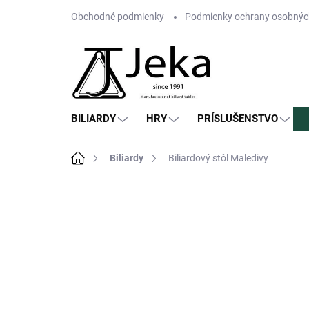
Prejsť
Obchodné podmienky
Podmienky ochrany osobnýc
na
obsah
BILIARDY
HRY
PRÍSLUŠENSTVO
Domov
Biliardy
Biliardový stôl Maledivy
2 hodnotenia
Podrobnosti hodnot