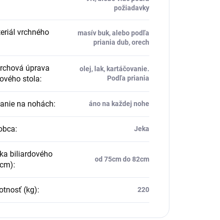
požiadavky
riál vrchného
masív buk, alebo podľa
priania dub, orech
rchová úprava
olej, lak, kartáčovanie.
dového stola
:
Podľa priania
vanie na nohách
:
áno na každej nohe
obca
:
Jeka
a biliardového
od 75cm do 82cm
(cm)
:
tnosť (kg)
:
220