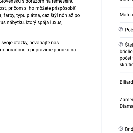
a Slovensku s dôrazom na remeselnú
nosť, pričom si ho môžete prispôsobiť
Materi
 farby, typu plátna, cez štýl nôh až po
us nábytku, ktorý spája luxus,
?
Poč
 svoje otázky, neváhajte nás
?
Šte
ám poradíme a pripravíme ponuku na
bridli
počet
skruti
Biliar
Zameri
Diama
?
Brid