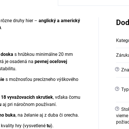
 rôzne druhy hier –
anglický a americký
Dod
u
.
Kategó
á doska
s hrúbkou minimálne 20 mm
Záruk
orá je osadená na
pevnej oceľovej
abilitu.
?
Zna
ie
s možnosťou precízneho výškového
?
Typ
a
18 vyvažovacích skrutiek
, vďaka čomu
u
aj pri náročnom používaní.
?
Stol
ho buka
, na želanie aj z duba či orecha.
vieme 
požia
 kvality hry
(vysvetlené
tu
)
.