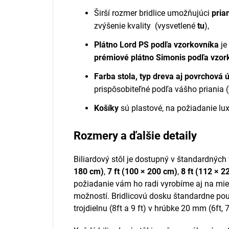
Širší rozmer bridlice umožňujúci
pria
zvýšenie kvality
(vysvetlené
tu
)
,
Plátno Lord PS podľa vzorkovníka
je
prémiové plátno Simonis podľa vzor
Farba stola, typ dreva aj povrchová
prispôsobiteľné podľa vášho priania (
Košíky
sú plastové, na požiadanie l
Rozmery a ďalšie detaily
Biliardový stôl je dostupný v štandardných
180 cm)
,
7 ft (100 × 200 cm)
,
8 ft (112 × 2
požiadanie vám ho radi vyrobíme aj na mie
možností. Bridlicovú dosku štandardne použ
trojdielnu (8ft a 9 ft) v hrúbke 20 mm (6ft, 