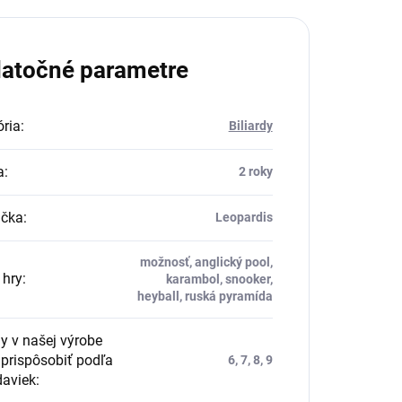
atočné parametre
ria
:
Biliardy
a
:
2 roky
čka
:
Leopardis
možnosť, anglický pool,
 hry
:
karambol, snooker,
heyball, ruská pyramída
y v našej výrobe
prispôsobiť podľa
6, 7, 8, 9
daviek
: