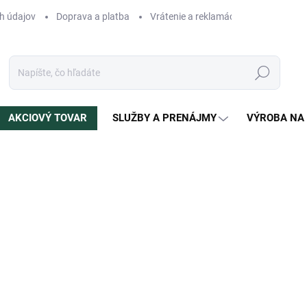
h údajov
Doprava a platba
Vrátenie a reklamácia
Blog
N
Hľadať
AKCIOVÝ TOVAR
SLUŽBY A PRENÁJMY
VÝROBA NA
enia
ZNAČKA:
LEOPARDIS
4 990 €
Jednotková
NA OBJEDNÁVKU
(1 KS)
cena:
?
DRUH DREVA