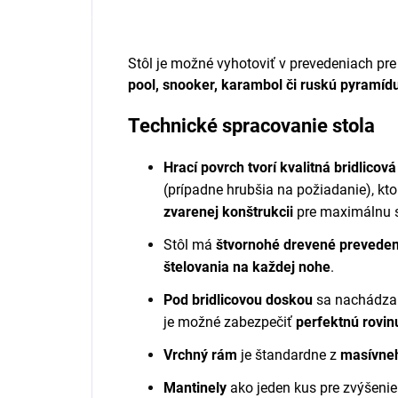
Stôl je možné vyhotoviť v prevedeniach pre
pool, snooker, karambol či ruskú pyramíd
Technické spracovanie stola
Hrací povrch tvorí kvalitná bridlicov
(prípadne hrubšia na požiadanie), kt
zvarenej konštrukcii
pre maximálnu st
Stôl má
štvornohé drevené preveden
štelovania na každej nohe
.
Pod bridlicovou doskou
sa nachádz
je možné zabezpečiť
perfektnú rovin
Vrchný rám
je štandardne z
masívne
Mantinely
ako jeden kus pre zvýšenie