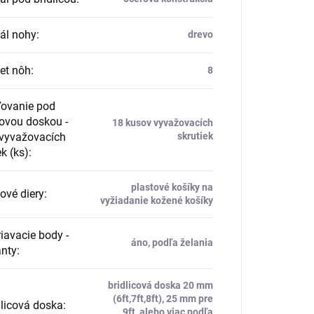
ál nohy
:
drevo
et nôh
:
8
ľovanie pod
covou doskou -
18 kusov vyvažovacích
 vyvažovacích
skrutiek
ek (ks)
:
plastové košíky na
dové diery
:
vyžiadanie kožené košíky
avacie body -
áno, podľa želania
nty
:
bridlicová doska 20 mm
(6ft,7ft,8ft), 25 mm pre
licová doska
:
9ft, alebo viac podľa