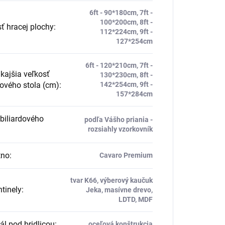
6ft - 90*180cm, 7ft -
100*200cm, 8ft -
ť hracej plochy
:
112*224cm, 9ft -
127*254cm
6ft - 120*210cm, 7ft -
ajšia veľkosť
130*230cm, 8ft -
dového stola (cm)
:
142*254cm, 9ft -
157*284cm
biliardového
podľa Vášho priania -
rozsiahly vzorkovník
tno
:
Cavaro Premium
tvar K66, výberový kaučuk
tinely
:
Jeka, masívne drevo,
LDTD, MDF
ál pod bridlicou
:
oceľová konštrukcia