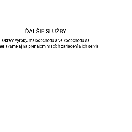
ĎALŠIE SLUŽBY
Okrem výroby, maloobchodu a veľkoobchodu sa
eriavame aj na prenájom hracích zariadení a ich servis
5035
5052