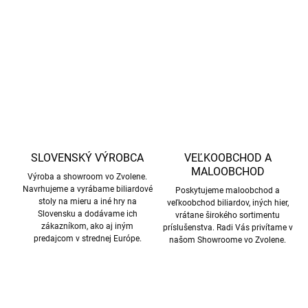
nylonové prevedenie, ramenný popruh a priestor pre 17 gulí z neho
DETAILNÉ INFORMÁCIE
robia ideálnu voľbu pre každého hráča.
OPÝTAŤ SA
STRÁŽIŤ
SLOVENSKÝ VÝROBCA
VEĽKOOBCHOD A
MALOOBCHOD
Výroba a showroom vo Zvolene.
Navrhujeme a vyrábame biliardové
Poskytujeme maloobchod a
stoly na mieru a iné hry na
veľkoobchod biliardov, iných hier,
Slovensku a dodávame ich
vrátane širokého sortimentu
zákazníkom, ako aj iným
príslušenstva. Radi Vás privítame v
predajcom v strednej Európe.
našom Showroome vo Zvolene.