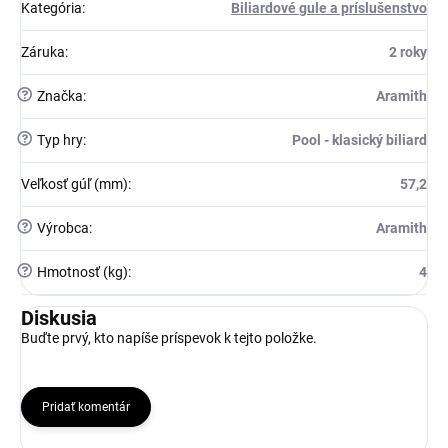
Kategória
:
Biliardové gule a príslušenstvo
Záruka
:
2 roky
?
Značka
:
Aramith
?
Typ hry
:
Pool - klasický biliard
Veľkosť gúľ (mm)
:
57,2
?
Výrobca
:
Aramith
?
Hmotnosť (kg)
:
4
Diskusia
Buďte prvý, kto napíše príspevok k tejto položke.
Pridať komentár