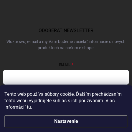
ODOBERAŤ NEWSLETTER
Vložte svoj e-mail a my Vám budeme zasielať informácie o nových
produktoch na našom e-shope.
EMAIL
Vložením e-mailu súhlasíte s
podmienkami ochrany osobných údajov
Tento web používa súbory cookie. Ďalším prechádzaním
tohto webu vyjadrujete súhlas s ich používaním. Viac
Prihlásiť sa
informácií
tu
.
Nastavenie