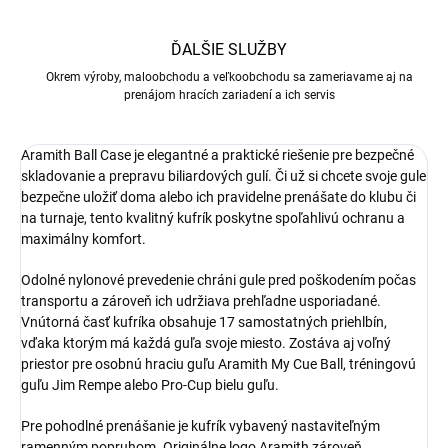
ĎALŠIE SLUŽBY
Okrem výroby, maloobchodu a veľkoobchodu sa zameriavame aj na
prenájom hracích zariadení a ich servis
Aramith Ball Case je elegantné a praktické riešenie pre bezpečné
skladovanie a prepravu biliardových gulí. Či už si chcete svoje gule
bezpečne uložiť doma alebo ich pravidelne prenášate do klubu či
na turnaje, tento kvalitný kufrík poskytne spoľahlivú ochranu a
maximálny komfort.
Odolné nylonové prevedenie chráni gule pred poškodením počas
transportu a zároveň ich udržiava prehľadne usporiadané.
Vnútorná časť kufríka obsahuje 17 samostatných priehlbín,
vďaka ktorým má každá guľa svoje miesto. Zostáva aj voľný
priestor pre osobnú hraciu guľu Aramith My Cue Ball, tréningovú
guľu Jim Rempe alebo Pro-Cup bielu guľu.
Pre pohodlné prenášanie je kufrík vybavený nastaviteľným
ramenným popruhom. Originálne logo Aramith zároveň