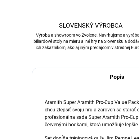
SLOVENSKÝ VÝROBCA
Výroba a showroom vo Zvolene. Navrhujeme a vyrá
biliardové stoly na mieru a iné hry na Slovensku a dod
ich zákazníkom, ako aj iným predajcom v strednej Eur
Popis
Aramith Super Aramith Pro-Cup Value Pack j
chcú zlepšiť svoju hru a zároveň sa starať 
profesionálna sada Super Aramith Pro-Cup 
červenými bodkami, ktorá umožňuje lepšie s
Set dopĺňa tréningová guľa Jim Rempe Lea