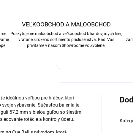
VEĽKOOBCHOD A MALOOBCHOD
bame
Poskytujeme maloobchod a veľkoobchod biliardov, iných hier,
ávame
vrátane širokého sortimentu príslušenstva. Radi Vás
zam
ópe.
privítame v našom Showroome vo Zvolene.
e ideálnou voľbou pre hráčov, ktorí
Dod
o svoje vybavenie. Súčasťou balenia je
gulí 57,2 mm s bielou guľou so šiestimi
ledovanie rotácie a kontroly úderu.
Kategó
rning Cue Ball s návodom, ktorá