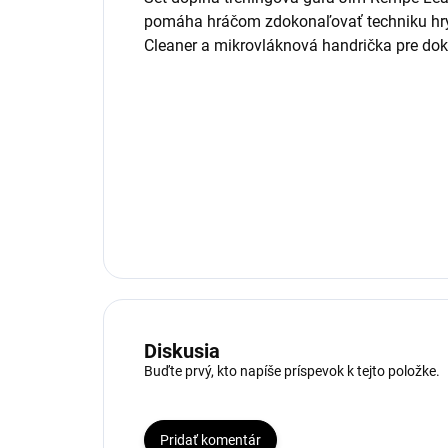
pomáha hráčom zdokonaľovať techniku hry.
Cleaner a mikrovláknová handrička pre doko
Diskusia
Buďte prvý, kto napíše príspevok k tejto položke.
Pridať komentár