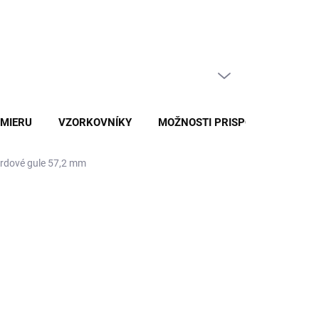
ajčastejšie otázky
Naše služby
Kontakty
PRÁZDNY KOŠÍK
NÁKUPNÝ
KOŠÍK
 MIERU
VZORKOVNÍKY
MOŽNOSTI PRISPÔSOBENIA
ardové gule 57,2 mm
026