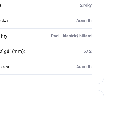
a
:
2 roky
čka
:
Aramith
 hry
:
Pool - klasický biliard
sť gúľ (mm)
:
57,2
obca
:
Aramith