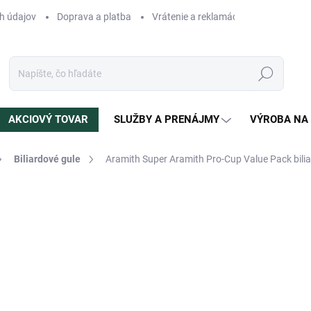
h údajov
Doprava a platba
Vrátenie a reklamácia
Blog
N
Hľadať
AKCIOVÝ TOVAR
SLUŽBY A PRENÁJMY
VÝROBA NA
Biliardové gule
Aramith Super Aramith Pro-Cup Value Pack bili
otenia
ZNAČKA:
ARAMITH
279 €
Jednotková
SKLADOM
(3 KS)
cena:
MÔŽEME DORUČIŤ DO:
12.8.2