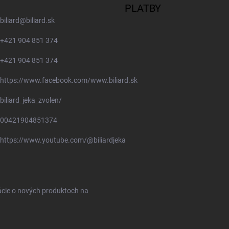
PLATBY
biliard
@
biliard.sk
+421 904 851 374
+421 904 851 374
https://www.facebook.com/www.biliard.sk
biliard_jeka_zvolen/
00421904851374
https://www.youtube.com/@biliardjeka
ácie o nových produktoch na