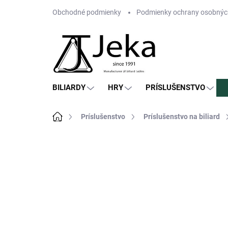
Prejsť
Obchodné podmienky
Podmienky ochrany osobnýc
na
obsah
BILIARDY
HRY
PRÍSLUŠENSTVO
Domov
Príslušenstvo
Príslušenstvo na biliard
Neohodnotené
Podrobnosti hodn