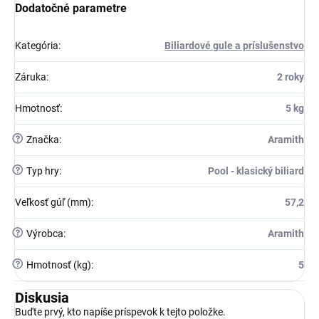
Dodatočné parametre
Kategória
:
Biliardové gule a príslušenstvo
Záruka
:
2 roky
Hmotnosť
:
5 kg
?
Značka
:
Aramith
?
Typ hry
:
Pool - klasický biliard
Veľkosť gúľ (mm)
:
57,2
?
Výrobca
:
Aramith
?
Hmotnosť (kg)
:
5
Diskusia
Buďte prvý, kto napíše príspevok k tejto položke.