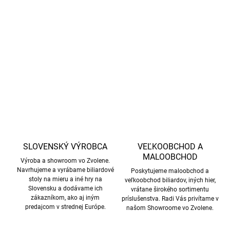
Aramith Ball & Cue Case je praktický hliníkový kufrík obsahujúci
biliardové gule Aramith 57,2 mm a priestor pre dvojdielne tágo.
Ideálne riešenie pre hráčov, ktorí chcú svoje vybavenie bezpečne
DETAILNÉ INFORMÁCIE
skladovať a pohodlne prenášať.
OPÝTAŤ SA
STRÁŽIŤ
SLOVENSKÝ VÝROBCA
VEĽKOOBCHOD A
MALOOBCHOD
Výroba a showroom vo Zvolene.
Navrhujeme a vyrábame biliardové
Poskytujeme maloobchod a
stoly na mieru a iné hry na
veľkoobchod biliardov, iných hier,
Slovensku a dodávame ich
vrátane širokého sortimentu
zákazníkom, ako aj iným
príslušenstva. Radi Vás privítame v
predajcom v strednej Európe.
našom Showroome vo Zvolene.