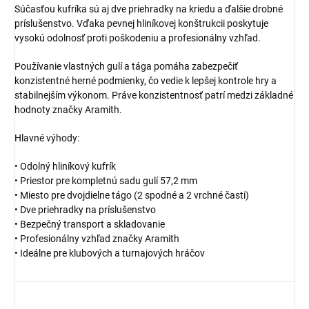
Súčasťou kufríka sú aj dve priehradky na kriedu a ďalšie drobné
príslušenstvo. Vďaka pevnej hliníkovej konštrukcii poskytuje
vysokú odolnosť proti poškodeniu a profesionálny vzhľad.
Používanie vlastných gulí a tága pomáha zabezpečiť
konzistentné herné podmienky, čo vedie k lepšej kontrole hry a
stabilnejším výkonom. Práve konzistentnosť patrí medzi základné
hodnoty značky Aramith.
Hlavné výhody:
• Odolný hliníkový kufrík
• Priestor pre kompletnú sadu gulí 57,2 mm
• Miesto pre dvojdielne tágo (2 spodné a 2 vrchné časti)
• Dve priehradky na príslušenstvo
• Bezpečný transport a skladovanie
• Profesionálny vzhľad značky Aramith
• Ideálne pre klubových a turnajových hráčov