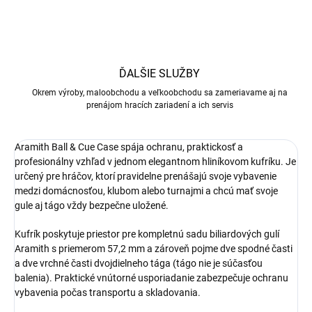
ĎALŠIE SLUŽBY
Okrem výroby, maloobchodu a veľkoobchodu sa zameriavame aj na
prenájom hracích zariadení a ich servis
Aramith Ball & Cue Case spája ochranu, praktickosť a
profesionálny vzhľad v jednom elegantnom hliníkovom kufríku. Je
určený pre hráčov, ktorí pravidelne prenášajú svoje vybavenie
medzi domácnosťou, klubom alebo turnajmi a chcú mať svoje
gule aj tágo vždy bezpečne uložené.
Kufrík poskytuje priestor pre kompletnú sadu biliardových gulí
Aramith s priemerom 57,2 mm a zároveň pojme dve spodné časti
a dve vrchné časti dvojdielneho tága (tágo nie je súčasťou
balenia). Praktické vnútorné usporiadanie zabezpečuje ochranu
vybavenia počas transportu a skladovania.