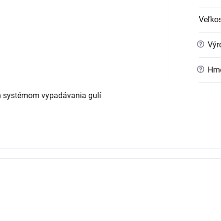
Veľko
?
Výr
?
Hmo
ým systémom vypadávania gulí