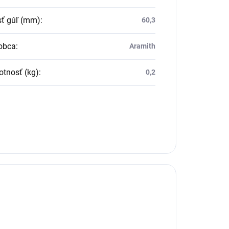
sť gúľ (mm)
:
60,3
obca
:
Aramith
tnosť (kg)
:
0,2