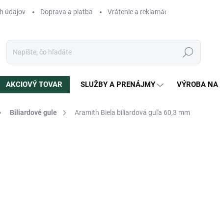
h údajov
Doprava a platba
Vrátenie a reklamácia
Blog
N
Hľadať
AKCIOVÝ TOVAR
SLUŽBY A PRENÁJMY
VÝROBA NA
Biliardové gule
Aramith Biela biliardová guľa 60,3 mm
otenia
ZNAČKA:
ARAMITH
12,90 €
Jednotková
SKLADOM
(>5 KS)
cena:
MÔŽEME DORUČIŤ DO:
11.8.2