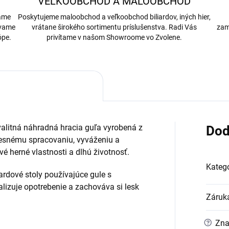
VEĽKOOBCHOD A MALOOBCHOD
bame
Poskytujeme maloobchod a veľkoobchod biliardov, iných hier,
ávame
vrátane širokého sortimentu príslušenstva. Radi Vás
zam
ópe.
privítame v našom Showroome vo Zvolene.
valitná náhradná hracia guľa vyrobená z
Dod
presnému spracovaniu, vyváženiu a
é herné vlastnosti a dlhú životnosť.
Kategó
ardové stoly používajúce gule s
izuje opotrebenie a zachováva si lesk
Záruk
?
Zna