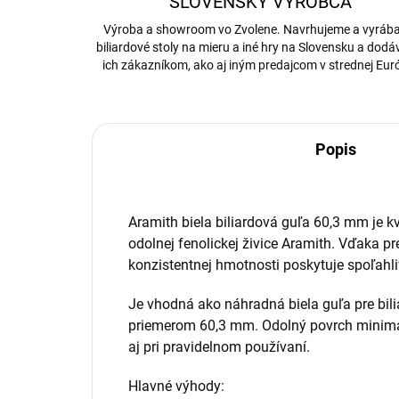
SLOVENSKÝ VÝROBCA
Výroba a showroom vo Zvolene. Navrhujeme a vyrá
biliardové stoly na mieru a iné hry na Slovensku a dod
ich zákazníkom, ako aj iným predajcom v strednej Eur
Popis
Aramith biela biliardová guľa 60,3 mm je k
odolnej fenolickej živice Aramith. Vďaka 
konzistentnej hmotnosti poskytuje spoľahliv
Je vhodná ako náhradná biela guľa pre bili
priemerom 60,3 mm. Odolný povrch minimal
aj pri pravidelnom používaní.
Hlavné výhody: