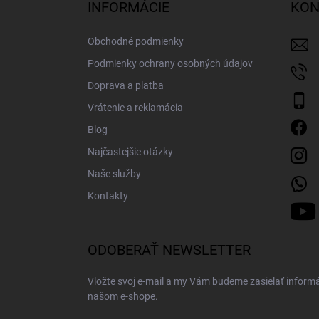
ä
INFORMÁCIE
KON
t
i
Obchodné podmienky
e
Podmienky ochrany osobných údajov
Doprava a platba
Vrátenie a reklamácia
Blog
Najčastejšie otázky
Naše služby
Kontakty
ODOBERAŤ NEWSLETTER
Vložte svoj e-mail a my Vám budeme zasielať inform
našom e-shope.