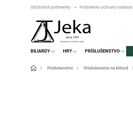
Prejsť
Obchodné podmienky
Podmienky ochrany osobnýc
na
obsah
BILIARDY
HRY
PRÍSLUŠENSTVO
Domov
Príslušenstvo
Príslušenstvo na biliard
Neohodnotené
Podrobnosti hodn