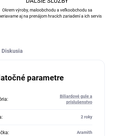
ĎALŠIE SLUŽBY
Okrem výroby, maloobchodu a veľkoobchodu sa
eriavame aj na prenájom hracích zariadení a ich servis
Diskusia
atočné parametre
Biliardové gule a
ria
:
príslušenstvo
a
:
2 roky
čka
:
Aramith