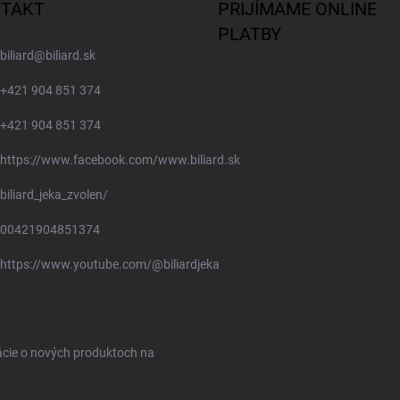
TAKT
PRIJÍMAME ONLINE
PLATBY
biliard
@
biliard.sk
+421 904 851 374
+421 904 851 374
https://www.facebook.com/www.biliard.sk
biliard_jeka_zvolen/
00421904851374
https://www.youtube.com/@biliardjeka
ácie o nových produktoch na