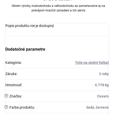
Okrem výroby, maloobchodu a veľkoobchodu sa zameriavame aj na
prenájom hracích zariadení a ich servis
Popis produktu nie je dostupný
Dodatočné parametre
Kategória
:
Tyče na stolný futbal
Záruka
:
2 roky
Hmotnosť
:
0.778 kg
?
Značka
:
Cavaro
?
Farba produktu
:
šedá, červená