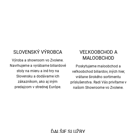
OPÝTAŤ SA
STRÁŽIŤ
SLOVENSKÝ VÝROBCA
VEĽKOOBCHOD A
MALOOBCHOD
Výroba a showroom vo Zvolene.
Navrhujeme a vyrábame biliardové
Poskytujeme maloobchod a
stoly na mieru a iné hry na
veľkoobchod biliardov, iných hier,
Slovensku a dodávame ich
vrátane širokého sortimentu
zákazníkom, ako aj iným
príslušenstva. Radi Vás privítame v
predajcom v strednej Európe.
našom Showroome vo Zvolene.
ĎALŠIE SLUŽBY