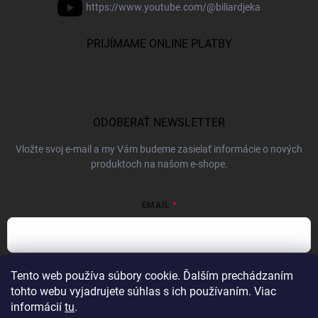
https://www.youtube.com/@biliardjeka
PRIJÍMAME ONLINE PLATBY
ODOBERAŤ NEWSLETTER
Vložte svoj e-mail a my Vám budeme zasielať informácie o nových
produktoch na našom e-shope.
EMAIL
Vložením e-mailu súhlasíte s
podmienkami ochrany osobných údajov
Tento web používa súbory cookie. Ďalším prechádzaním
tohto webu vyjadrujete súhlas s ich používaním. Viac
Prihlásiť sa
informácií
tu
.