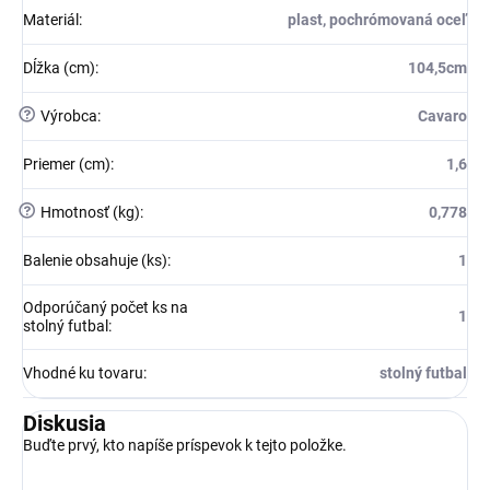
Materiál
:
plast, pochrómovaná oceľ
Dĺžka (cm)
:
104,5cm
?
Výrobca
:
Cavaro
Priemer (cm)
:
1,6
?
Hmotnosť (kg)
:
0,778
Balenie obsahuje (ks)
:
1
Odporúčaný počet ks na
1
stolný futbal
:
Vhodné ku tovaru
:
stolný futbal
Diskusia
Buďte prvý, kto napíše príspevok k tejto položke.