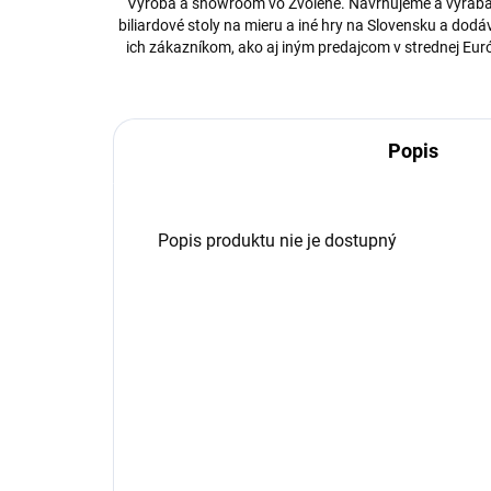
Výroba a showroom vo Zvolene. Navrhujeme a vyrá
biliardové stoly na mieru a iné hry na Slovensku a dod
ich zákazníkom, ako aj iným predajcom v strednej Eur
Popis
Popis produktu nie je dostupný