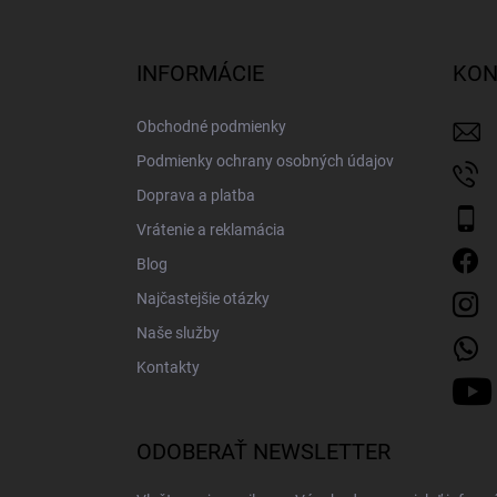
á
p
ä
INFORMÁCIE
KON
t
i
Obchodné podmienky
e
Podmienky ochrany osobných údajov
Doprava a platba
Vrátenie a reklamácia
Blog
Najčastejšie otázky
Naše služby
Kontakty
ODOBERAŤ NEWSLETTER