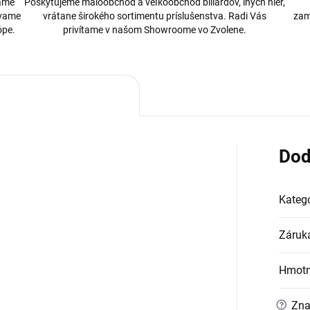
bame
Poskytujeme maloobchod a veľkoobchod biliardov, iných hier,
ávame
vrátane širokého sortimentu príslušenstva. Radi Vás
zam
ópe.
privítame v našom Showroome vo Zvolene.
Dod
Kategó
Záruk
Hmotn
?
Zna