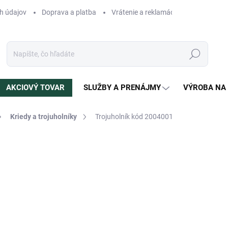
h údajov
Doprava a platba
Vrátenie a reklamácia
Blog
N
Hľadať
AKCIOVÝ TOVAR
SLUŽBY A PRENÁJMY
VÝROBA NA
Kriedy a trojuholníky
Trojuholník kód 2004001
otenia
ZNAČKA:
CAVARO
6 €
Jednotková
NA OBJEDNÁVKU
cena:
MÔŽEME DORUČIŤ DO:
21.8.2