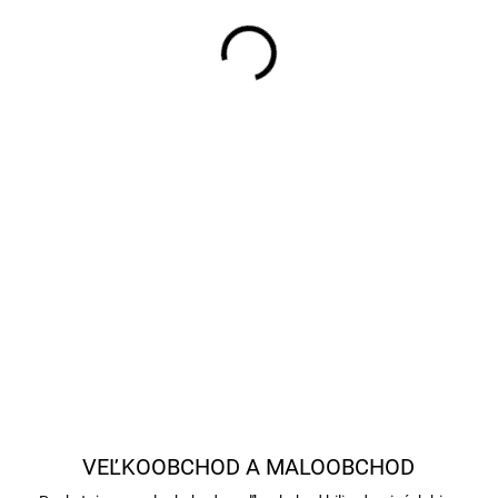
−
+
Trojuholník na biliardové gul
VEĽKOOBCHOD A MALOOBCHOD