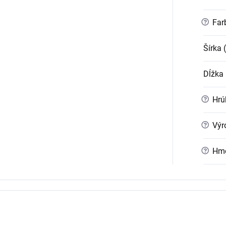
?
Far
Šírka 
Dĺžka
?
Hrúb
?
Výr
?
Hmo