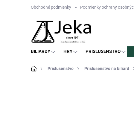
Prejsť
Obchodné podmienky
Podmienky ochrany osobnýc
na
obsah
BILIARDY
HRY
PRÍSLUŠENSTVO
Domov
Príslušenstvo
Príslušenstvo na biliard
Neohodnotené
Podrobnosti hodn