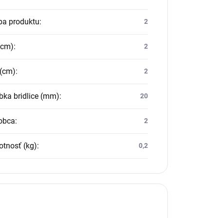
ba produktu
:
2
(cm)
:
2
 (cm)
:
2
ka bridlice (mm)
:
20
obca
:
2
tnosť (kg)
:
0,2