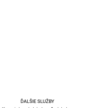
Pridať do košíka
e.
OPÝTAŤ SA
STRÁŽIŤ
ĎALŠIE SLUŽBY