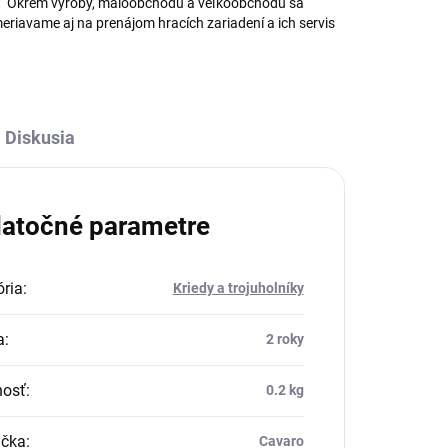
Okrem výroby, maloobchodu a veľkoobchodu sa
eriavame aj na prenájom hracích zariadení a ich servis
Diskusia
atočné parametre
ria
:
Kriedy a trojuholníky
a
:
2 roky
osť
:
0.2 kg
čka
:
Cavaro