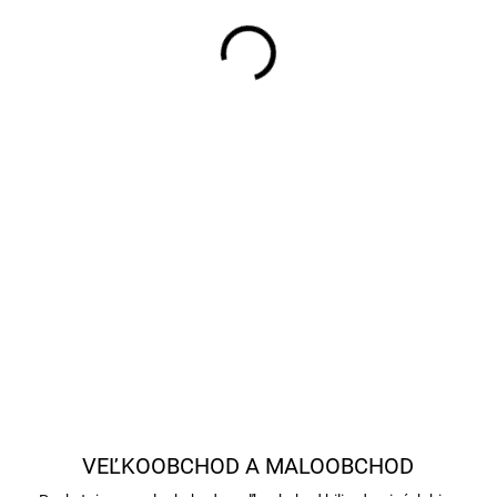
−
+
Dvojdielne karambolové tág
VEĽKOOBCHOD A MALOOBCHOD