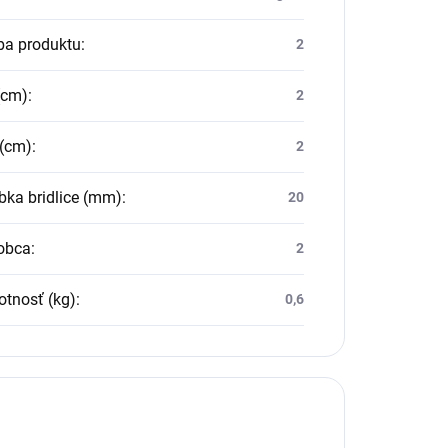
ba produktu
:
2
(cm)
:
2
 (cm)
:
2
ka bridlice (mm)
:
20
obca
:
2
tnosť (kg)
:
0,6