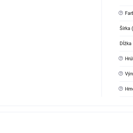
?
Far
Šírka 
Dĺžka
?
Hrúb
?
Výr
?
Hmo