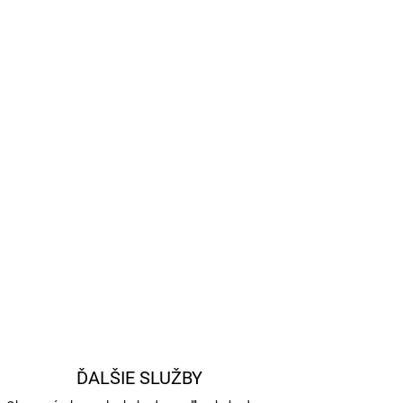
Pridať do košíka
o s priemerom kostice 11 mm.
OPÝTAŤ SA
STRÁŽIŤ
ĎALŠIE SLUŽBY