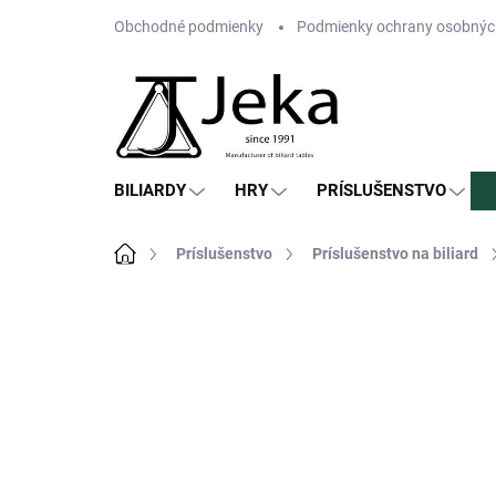
Prejsť
Obchodné podmienky
Podmienky ochrany osobnýc
na
obsah
BILIARDY
HRY
PRÍSLUŠENSTVO
Domov
Príslušenstvo
Príslušenstvo na biliard
Neohodnotené
Podrobnosti hodn