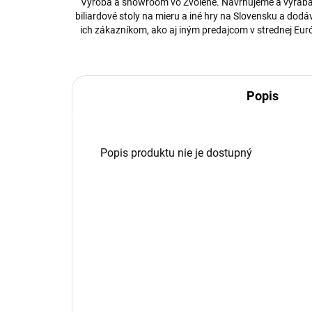
Výroba a showroom vo Zvolene. Navrhujeme a vyrá
biliardové stoly na mieru a iné hry na Slovensku a dod
ich zákazníkom, ako aj iným predajcom v strednej Eur
Popis
Popis produktu nie je dostupný