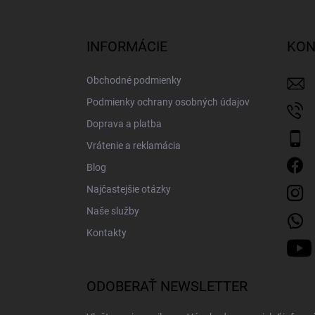
á
p
ä
INFORMÁCIE
KON
t
i
Obchodné podmienky
e
Podmienky ochrany osobných údajov
Doprava a platba
Vrátenie a reklamácia
Blog
Najčastejšie otázky
Naše služby
Kontakty
ODOBERAŤ NEWSLETTER