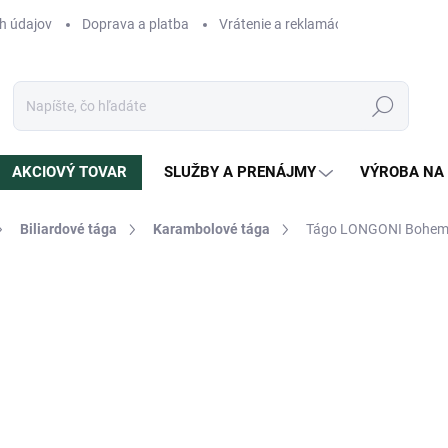
h údajov
Doprava a platba
Vrátenie a reklamácia
Blog
N
Hľadať
AKCIOVÝ TOVAR
SLUŽBY A PRENÁJMY
VÝROBA NA
Biliardové tága
Karambolové tága
Tágo LONGONI Bohemia
otenia
ZNAČKA:
LONGONI
99,56 €
Jednotková
NA OBJEDNÁVKU
cena:
MÔŽEME DORUČIŤ DO:
24.8.2