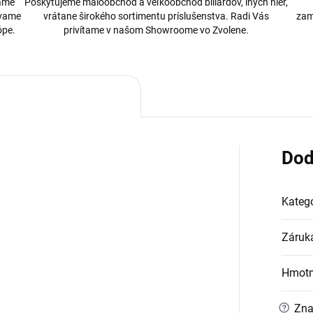
bame
Poskytujeme maloobchod a veľkoobchod biliardov, iných hier,
ávame
vrátane širokého sortimentu príslušenstva. Radi Vás
zam
ópe.
privítame v našom Showroome vo Zvolene.
Dod
Kategó
Záruk
Hmotn
?
Zna