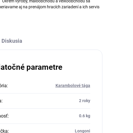
Okrem výroby, maloobchodu a veľkoobchodu sa
eriavame aj na prenájom hracích zariadení a ich servis
Diskusia
atočné parametre
ria
:
Karambolové tága
a
:
2 roky
osť
:
0.6 kg
čka
:
Longoni