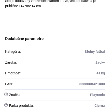
Stôl je dodávaný v rozmontovanom stave, veľkosť balenia je
približne 147*85*14 cm.
Dodatočné parametre
Kategória
:
Stolný futbal
Záruka
:
2 roky
Hmotnosť
:
41 kg
EAN
:
8588008421000
?
Značka
:
Playronix
?
Farba produktu
:
Čierna