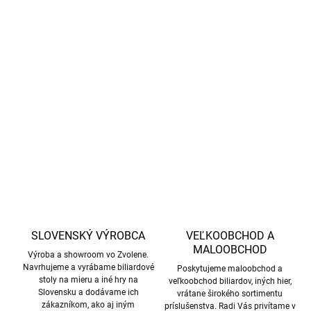
−
+
Pridať do košíka
Klasický futbalový stôl na domáce používanie s držiakmi na
poháre.
DETAILNÉ INFORMÁCIE
OPÝTAŤ SA
STRÁŽIŤ
SLOVENSKÝ VÝROBCA
VEĽKOOBCHOD A
MALOOBCHOD
Výroba a showroom vo Zvolene.
Navrhujeme a vyrábame biliardové
Poskytujeme maloobchod a
stoly na mieru a iné hry na
veľkoobchod biliardov, iných hier,
Slovensku a dodávame ich
vrátane širokého sortimentu
zákazníkom, ako aj iným
príslušenstva. Radi Vás privítame v