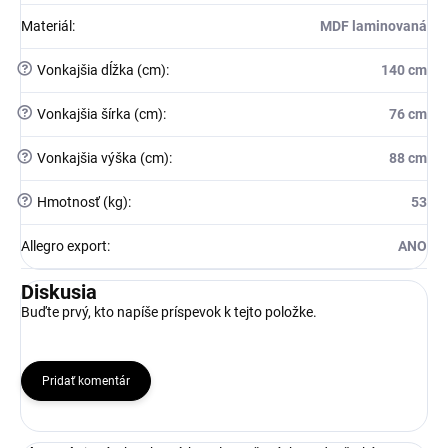
Materiál
:
MDF laminovaná
?
Vonkajšia dĺžka (cm)
:
140 cm
?
Vonkajšia šírka (cm)
:
76 cm
?
Vonkajšia výška (cm)
:
88 cm
?
Hmotnosť (kg)
:
53
Allegro export
:
ANO
Diskusia
Buďte prvý, kto napíše príspevok k tejto položke.
Pridať komentár