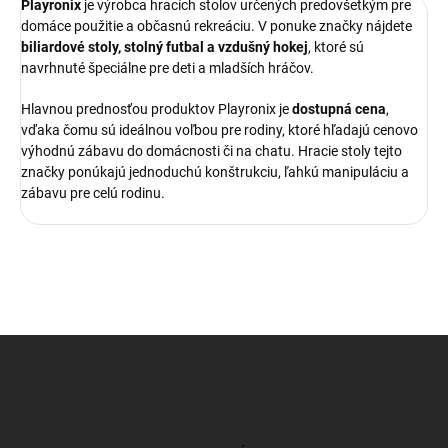
Playronix
je výrobca hracích stolov určených predovšetkým pre
domáce použitie a občasnú rekreáciu. V ponuke značky nájdete
biliardové stoly, stolný futbal a vzdušný hokej
, ktoré sú
navrhnuté špeciálne pre deti a mladších hráčov.
Hlavnou prednosťou produktov Playronix je
dostupná cena
,
vďaka čomu sú ideálnou voľbou pre rodiny, ktoré hľadajú cenovo
výhodnú zábavu do domácnosti či na chatu. Hracie stoly tejto
značky ponúkajú jednoduchú konštrukciu, ľahkú manipuláciu a
zábavu pre celú rodinu.
Z
á
p
ä
t