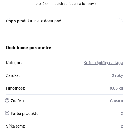
prenájom hracích zariadení a ich servis
Popis produktu nie je dostupný
Dodatočné parametre
Kategória
:
Kože a špičky na tága
Záruka
:
2 roky
Hmotnosť
:
0.05 kg
?
Značka
:
Cavaro
?
Farba produktu
:
2
Šírka (cm)
:
2