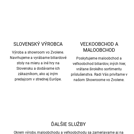
SLOVENSKÝ VÝROBCA
VEĽKOOBCHOD A
MALOOBCHOD
Výroba a showroom vo Zvolene.
Navrhujeme a vyrábame biliardové
Poskytujeme maloobchod a
stoly na mieru a iné hry na
veľkoobchod biliardov, iných hier,
Slovensku a dodávame ich
vrátane širokého sortimentu
zákazníkom, ako aj iným
príslušenstva. Radi Vás privítame v
predajcom v strednej Európe.
našom Showroome vo Zvolene.
ĎALŠIE SLUŽBY
Okrem výroby, maloobchodu a veľkoobchodu sa zameriavame aj na