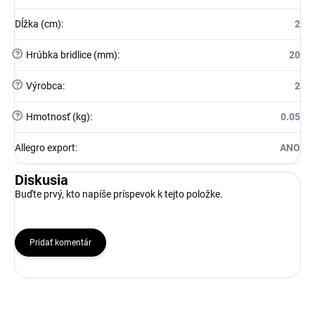
Dĺžka (cm)
:
2
?
Hrúbka bridlice (mm)
:
20
?
Výrobca
:
2
?
Hmotnosť (kg)
:
0.05
Allegro export
:
ANO
Diskusia
Buďte prvý, kto napíše príspevok k tejto položke.
Pridať komentár