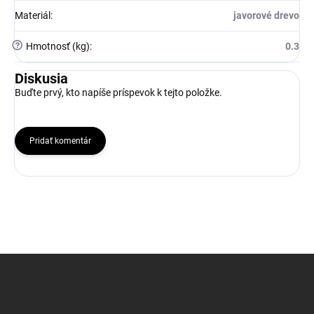
Materiál
:
javorové drevo
?
Hmotnosť (kg)
:
0.3
Diskusia
Buďte prvý, kto napíše príspevok k tejto položke.
Pridať komentár
Z
á
p
ä