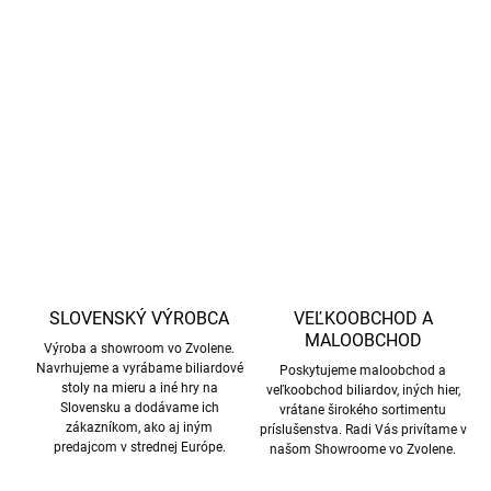
Trojdielne rozrážacie tágo značky Demon, 13 mm.
DETAILNÉ INFORMÁCIE
OPÝTAŤ SA
STRÁŽIŤ
SLOVENSKÝ VÝROBCA
VEĽKOOBCHOD A
MALOOBCHOD
Výroba a showroom vo Zvolene.
Navrhujeme a vyrábame biliardové
Poskytujeme maloobchod a
stoly na mieru a iné hry na
veľkoobchod biliardov, iných hier,
Slovensku a dodávame ich
vrátane širokého sortimentu
zákazníkom, ako aj iným
príslušenstva. Radi Vás privítame v
predajcom v strednej Európe.
našom Showroome vo Zvolene.