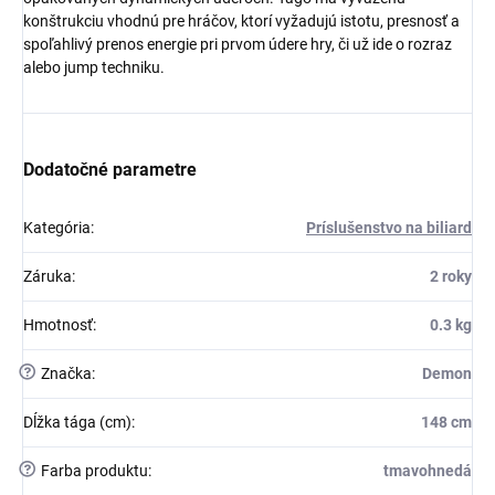
konštrukciu vhodnú pre hráčov, ktorí vyžadujú istotu, presnosť a
spoľahlivý prenos energie pri prvom údere hry, či už ide o rozraz
alebo jump techniku.
Dodatočné parametre
Kategória
:
Príslušenstvo na biliard
Záruka
:
2 roky
Hmotnosť
:
0.3 kg
?
Značka
:
Demon
Dĺžka tága (cm)
:
148 cm
?
Farba produktu
:
tmavohnedá