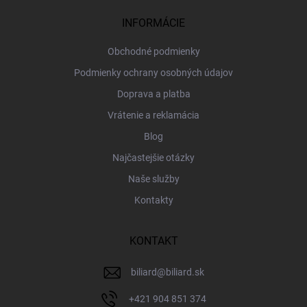
t
i
INFORMÁCIE
e
Obchodné podmienky
Podmienky ochrany osobných údajov
Doprava a platba
Vrátenie a reklamácia
Blog
Najčastejšie otázky
Naše služby
Kontakty
KONTAKT
biliard
@
biliard.sk
+421 904 851 374