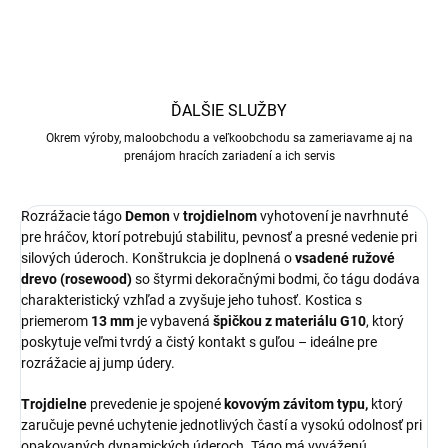
ĎALŠIE SLUŽBY
Okrem výroby, maloobchodu a veľkoobchodu sa zameriavame aj na
prenájom hracích zariadení a ich servis
Rozrážacie tágo
Demon
v
trojdielnom
vyhotovení je navrhnuté
pre hráčov, ktorí potrebujú stabilitu, pevnosť a presné vedenie pri
silových úderoch. Konštrukcia je doplnená o
vsadené ružové
drevo (rosewood)
so štyrmi dekoračnými bodmi, čo tágu dodáva
charakteristický vzhľad a zvyšuje jeho tuhosť. Kostica s
priemerom
13 mm
je vybavená
špičkou z materiálu G10
, ktorý
poskytuje veľmi tvrdý a čistý kontakt s guľou – ideálne pre
rozrážacie aj jump údery.
Trojdielne
prevedenie je spojené
kovovým závitom typu,
ktorý
zaručuje pevné uchytenie jednotlivých častí a vysokú odolnosť pri
opakovaných dynamických úderoch. Tágo má vyváženú