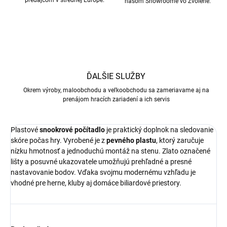
predajcom v strednej Európe.
našom Showroome vo Zvolene.
ĎALŠIE SLUŽBY
Okrem výroby, maloobchodu a veľkoobchodu sa zameriavame aj na
prenájom hracích zariadení a ich servis
Plastové
snookrové počítadlo
je praktický doplnok na sledovanie
skóre počas hry. Vyrobené je z
pevného plastu
, ktorý zaručuje
nízku hmotnosť a jednoduchú montáž na stenu. Zlato označené
lišty a posuvné ukazovatele umožňujú prehľadné a presné
nastavovanie bodov. Vďaka svojmu modernému vzhľadu je
vhodné pre herne, kluby aj domáce biliardové priestory.