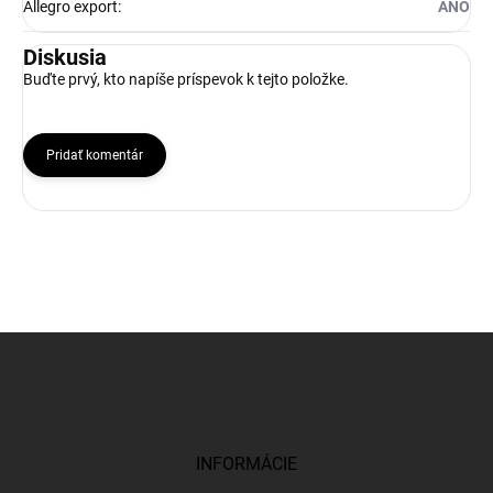
Allegro export
:
ANO
Diskusia
Buďte prvý, kto napíše príspevok k tejto položke.
Pridať komentár
Z
á
p
ä
t
i
INFORMÁCIE
e