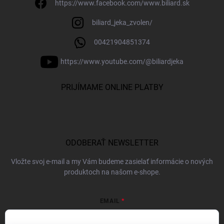
https://www.facebook.com/www.biliard.sk
biliard_jeka_zvolen/
00421904851374
https://www.youtube.com/@biliardjeka
PRIJÍMAME ONLINE PLATBY
ODOBERAŤ NEWSLETTER
Vložte svoj e-mail a my Vám budeme zasielať informácie o nových
produktoch na našom e-shope.
EMAIL