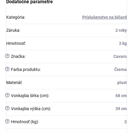
Dodatočné parametre
Kategória
:
Príslušenstvo na biliard
Záruka
:
2 roky
Hmotnosť
:
2 kg
?
Značka
:
Cavaro
?
Farba produktu
:
Čierna
Materiál
:
plast
?
Vonkajšia šírka (cm)
:
68 cm
?
Vonkajšia výška (cm)
:
39 cm
?
Hmotnosť (kg)
:
2