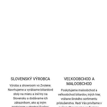
−
+
Pridať do košíka
Odolné plastové snookrové počítadlo v elegantnom čiernom
prevedení so zlatými detailmi
DETAILNÉ INFORMÁCIE
OPÝTAŤ SA
STRÁŽIŤ
SLOVENSKÝ VÝROBCA
VEĽKOOBCHOD A
MALOOBCHOD
Výroba a showroom vo Zvolene.
Navrhujeme a vyrábame biliardové
Poskytujeme maloobchod a
stoly na mieru a iné hry na
veľkoobchod biliardov, iných hier,
Slovensku a dodávame ich
vrátane širokého sortimentu
zákazníkom, ako aj iným
príslušenstva. Radi Vás privítame v