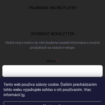
PRIJÍMAME ONLINE PLATBY
ODOBERAŤ NEWSLETTER
Vložte svoj e-mail a my Vám budeme zasielať informácie o nových
produktoch na našom e-shope.
EMAIL
Vložením e-mailu súhlasíte s
podmienkami ochrany osobných údajov
Tento web používa súbory cookie. Ďalším prechádzaním
tohto webu vyjadrujete súhlas s ich používaním. Viac
Prihlásiť sa
informácií
tu
.