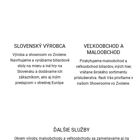
SLOVENSKÝ VÝROBCA
VEĽKOOBCHOD A
MALOOBCHOD
Výroba a showroom vo Zvolene.
Navrhujeme a vyrábame biliardové
Poskytujeme maloobchod a
stoly na mieru a iné hry na
veľkoobchod biliardov, iných hier,
Slovensku a dodávame ich
vrátane širokého sortimentu
zákazníkom, ako aj iným
príslušenstva. Radi Vás privítame v
predajcom v strednej Európe.
našom Showroome vo Zvolene.
ĎALŠIE SLUŽBY
Okrem výroby, maloobchodu a veľkoobchodu sa zameriavame aj na