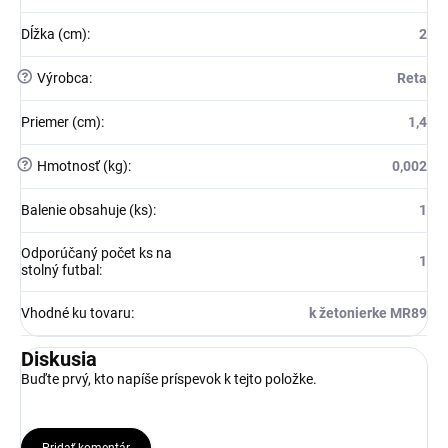
Dĺžka (cm)
:
2
?
Výrobca
:
Reta
Priemer (cm)
:
1,4
?
Hmotnosť (kg)
:
0,002
Balenie obsahuje (ks)
:
1
Odporúčaný počet ks na
1
stolný futbal
:
Vhodné ku tovaru
:
k žetonierke MR89
Diskusia
Buďte prvý, kto napíše príspevok k tejto položke.