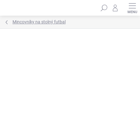
Prejsť
Hľadať
na
obsah
Mincovníky na stolný futbal
Neohodnotené
Podrobnosti hodnotenia
ZNAČKA:
RILEY