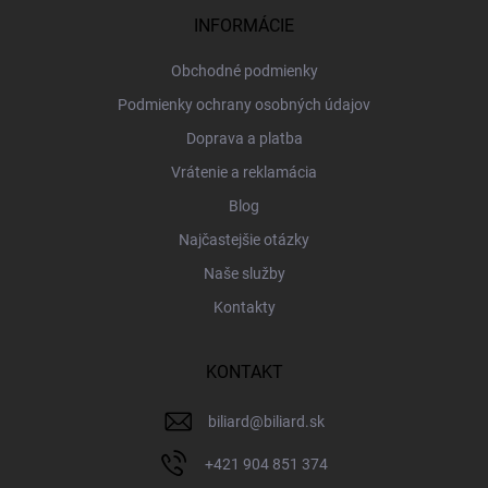
t
i
INFORMÁCIE
e
Obchodné podmienky
Podmienky ochrany osobných údajov
Doprava a platba
Vrátenie a reklamácia
Blog
Najčastejšie otázky
Naše služby
Kontakty
KONTAKT
biliard
@
biliard.sk
+421 904 851 374