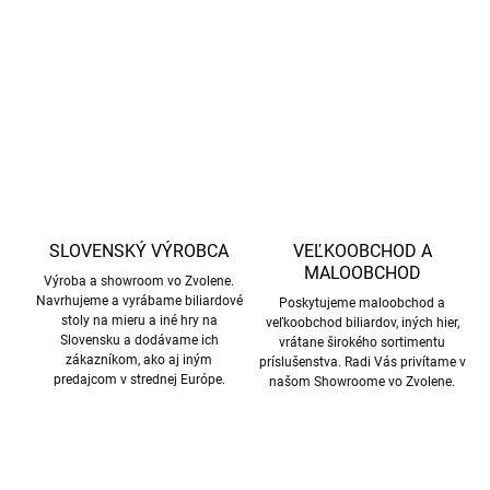
DETAILNÉ INFORMÁCIE
OPÝTAŤ SA
STRÁŽIŤ
SLOVENSKÝ VÝROBCA
VEĽKOOBCHOD A
MALOOBCHOD
Výroba a showroom vo Zvolene.
Navrhujeme a vyrábame biliardové
Poskytujeme maloobchod a
stoly na mieru a iné hry na
veľkoobchod biliardov, iných hier,
Slovensku a dodávame ich
vrátane širokého sortimentu
zákazníkom, ako aj iným
príslušenstva. Radi Vás privítame v
predajcom v strednej Európe.
našom Showroome vo Zvolene.