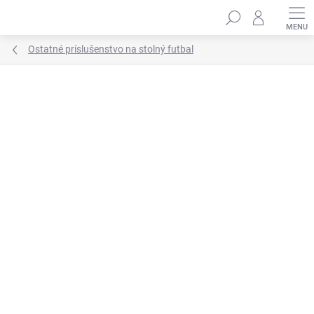
Prejsť
Hľadať
na
obsah
Ostatné príslušenstvo na stolný futbal
Neohodnotené
Podrobnosti hodnotenia
ZNAČKA:
CAVARO