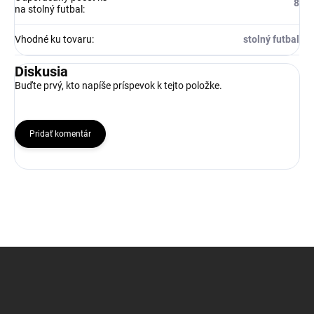
8
na stolný futbal
:
Vhodné ku tovaru
:
stolný futbal
Diskusia
Buďte prvý, kto napíše príspevok k tejto položke.
Pridať komentár
Z
á
p
ä