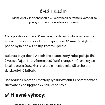
ĎALŠIE SLUŽBY
Okrem výroby, maloobchodu a veľkoobchodu sa zameriavame aj na
prenájom hracích zariadení a ich servis
Malá plastová rukoväť
Cavaro
je praktický doplnok určený pre
stolné futbalové stoly s tyčami o priemere
16 mm
. Poskytuje
pohodlný úchop a zlepšuje kontrolu pri hre.
Rukoväť je vyrobená z odolného plastu, ktorý zabezpečuje dlhú
životnosť aj pri intenzívnom používaní. Kompaktné rozmery sú
ideálne pre hráčov, ktorí preferujú menšiu rukoväť alebo pre
detské stolné futbaly.
Jednoduchá montáž umožňuje rýchlu výmenu za opotrebované
rukoväte alebo upgrade existujúceho stola.
✅ Hlavné výhody:
plastová rukoväť na stolný futbal