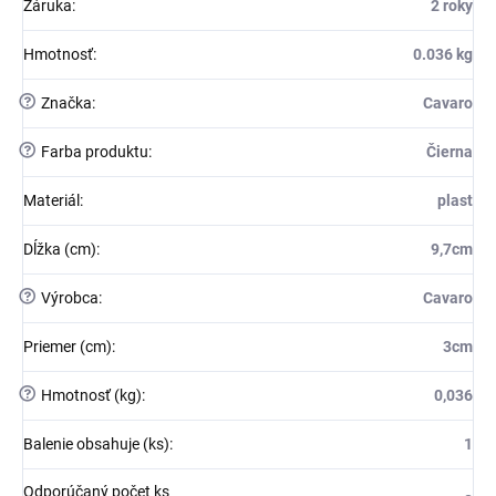
Záruka
:
2 roky
Hmotnosť
:
0.036 kg
?
Značka
:
Cavaro
?
Farba produktu
:
Čierna
Materiál
:
plast
Dĺžka (cm)
:
9,7cm
?
Výrobca
:
Cavaro
Priemer (cm)
:
3cm
?
Hmotnosť (kg)
:
0,036
Balenie obsahuje (ks)
:
1
Odporúčaný počet ks