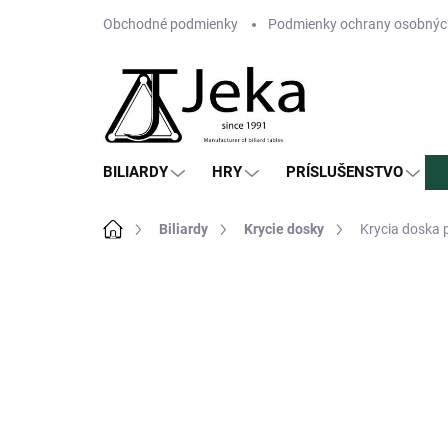
Prejsť
Obchodné podmienky
Podmienky ochrany osobnýc
na
obsah
BILIARDY
HRY
PRÍSLUŠENSTVO
Domov
Biliardy
Krycie dosky
Krycia doska 
1 hodnotenie
Podrobnosti hodnot