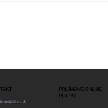
TAKT
PRIJÍMAME ONLINE
PLATBY
biliard
@
biliard.sk