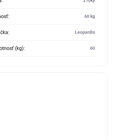
a
:
2 roky
osť
:
60 kg
čka
:
Leopardis
tnosť (kg)
:
60