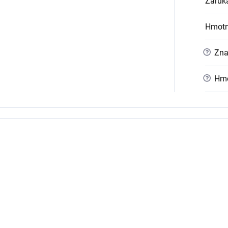
Záruk
Hmotn
?
Zna
?
Hmo