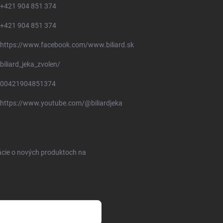
+421 904 851 374
+421 904 851 374
https://www.facebook.com/www.biliard.sk
biliard_jeka_zvolen/
00421904851374
https://www.youtube.com/@biliardjeka
ácie o nových produktoch na