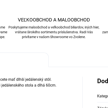
VEĽKOOBCHOD A MALOOBCHOD
bame
Poskytujeme maloobchod a veľkoobchod biliardov, iných hier,
ávame
vrátane širokého sortimentu príslušenstva. Radi Vás
zam
ópe.
privítame v našom Showroome vo Zvolene.
cete mať dlhší jedálenský stôl.
Dod
i jedálenského stola a dlhá 60cm.
Kategó