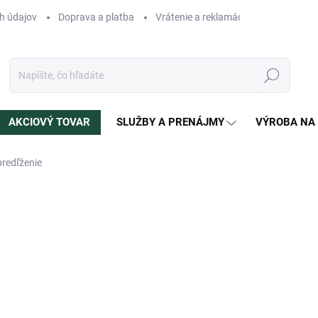
h údajov
Doprava a platba
Vrátenie a reklamácia
Blog
N
Hľadať
AKCIOVÝ TOVAR
SLUŽBY A PRENÁJMY
VÝROBA NA
predľženie
enia
ZNAČKA:
LEOPARDIS
120 €
Jednotková
NA OBJEDNÁVKU
cena:
MÔŽEME DORUČIŤ DO:
24.8.2