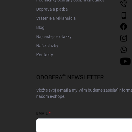
Podmienky ochrany osobných údajov
Doprava a platba
Vrátenie a reklamácia
Blog
Najčastejšie otázky
Naše služby
Kontakty
ODOBERAŤ NEWSLETTER
Vložte svoj e-mail a my Vám budeme zasielať inform
našom e-shope.
EMAIL