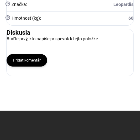
?
Značka
:
Leopardis
?
Hmotnosť (kg)
:
60
Diskusia
Buďte prvý, kto napíše príspevok k tejto položke.
Pridať komentár
Z
á
p
ä