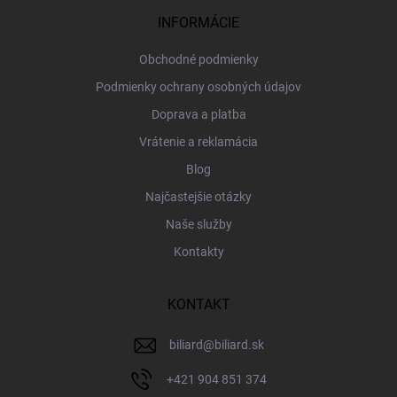
t
i
INFORMÁCIE
e
Obchodné podmienky
Podmienky ochrany osobných údajov
Doprava a platba
Vrátenie a reklamácia
Blog
Najčastejšie otázky
Naše služby
Kontakty
KONTAKT
biliard
@
biliard.sk
+421 904 851 374