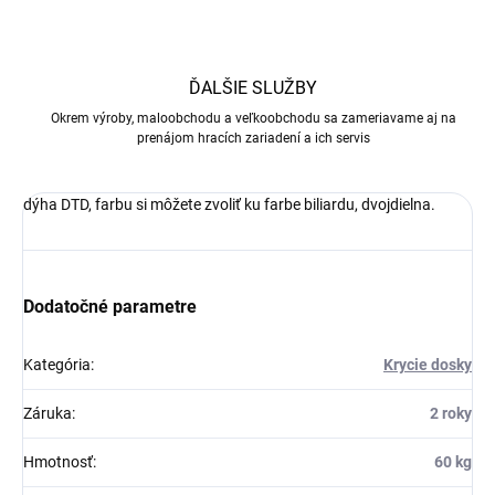
ĎALŠIE SLUŽBY
Okrem výroby, maloobchodu a veľkoobchodu sa zameriavame aj na
prenájom hracích zariadení a ich servis
dýha DTD, farbu si môžete zvoliť ku farbe biliardu, dvojdielna.
Dodatočné parametre
Kategória
:
Krycie dosky
Záruka
:
2 roky
Hmotnosť
:
60 kg