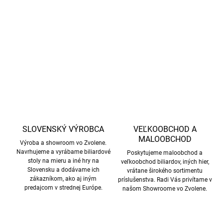
DETAILNÉ INFORMÁCIE
OPÝTAŤ SA
STRÁŽIŤ
SLOVENSKÝ VÝROBCA
VEĽKOOBCHOD A
MALOOBCHOD
Výroba a showroom vo Zvolene.
Navrhujeme a vyrábame biliardové
Poskytujeme maloobchod a
stoly na mieru a iné hry na
veľkoobchod biliardov, iných hier,
Slovensku a dodávame ich
vrátane širokého sortimentu
zákazníkom, ako aj iným
príslušenstva. Radi Vás privítame v
predajcom v strednej Európe.
našom Showroome vo Zvolene.