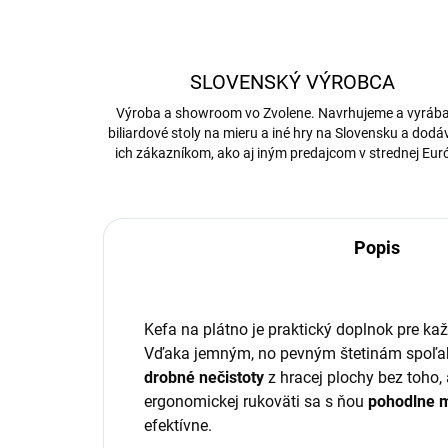
SLOVENSKÝ VÝROBCA
Výroba a showroom vo Zvolene. Navrhujeme a vyrá
biliardové stoly na mieru a iné hry na Slovensku a dod
ich zákazníkom, ako aj iným predajcom v strednej Eur
Popis
Kefa na plátno je praktický doplnok pre každ
Vďaka jemným, no pevným štetinám spoľa
drobné nečistoty
z hracej plochy bez toho,
ergonomickej rukoväti sa s ňou
pohodlne m
efektívne.