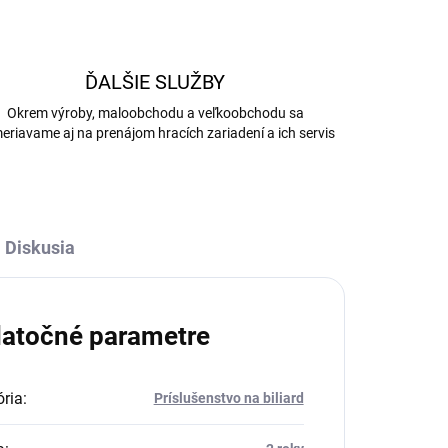
ĎALŠIE SLUŽBY
Okrem výroby, maloobchodu a veľkoobchodu sa
eriavame aj na prenájom hracích zariadení a ich servis
Diskusia
atočné parametre
ria
:
Príslušenstvo na biliard