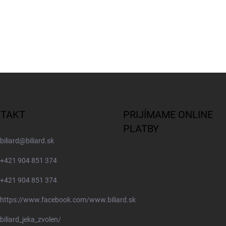
TAKT
PRIJÍMAME ONLINE
PLATBY
biliard
@
biliard.sk
+421 904 851 374
+421 904 851 374
https://www.facebook.com/www.biliard.sk
biliard_jeka_zvolen/