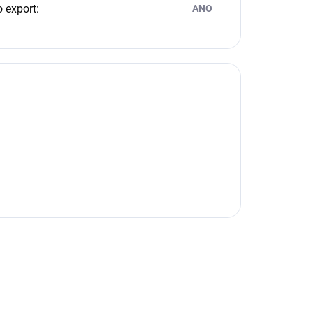
o export
:
ANO