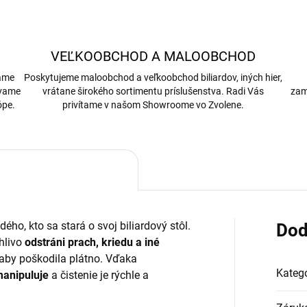
VEĽKOOBCHOD A MALOOBCHOD
bame
Poskytujeme maloobchod a veľkoobchod biliardov, iných hier,
ávame
vrátane širokého sortimentu príslušenstva. Radi Vás
zam
ópe.
privítame v našom Showroome vo Zvolene.
ého, kto sa stará o svoj biliardový stôl.
Dod
hlivo
odstráni prach, kriedu a iné
 aby poškodila plátno. Vďaka
Kategó
anipuluje
a čistenie je rýchle a