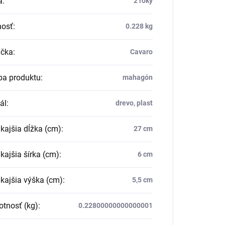
a
:
2 roky
osť
:
0.228 kg
čka
:
Cavaro
ba produktu
:
mahagón
ál
:
drevo, plast
ajšia dĺžka (cm)
:
27 cm
ajšia šírka (cm)
:
6 cm
ajšia výška (cm)
:
5,5 cm
tnosť (kg)
:
0.22800000000000001