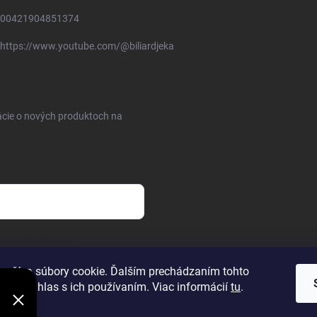
00421904851374
https://www.youtube.com/@biliardjeka
ácie o nových produktoch na
osobných údajov
oužíva súbory cookie. Ďalším prechádzaním tohto
jete súhlas s ich používaním. Viac informácií
tu
.