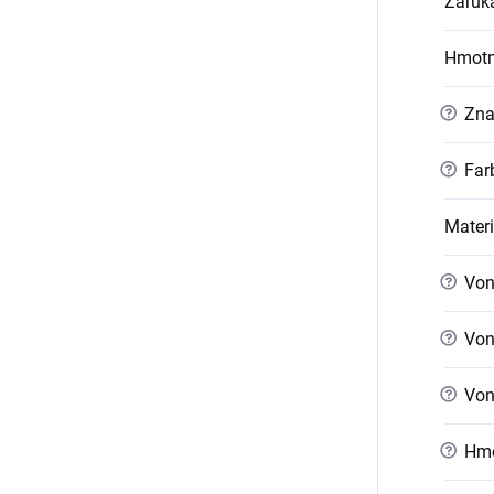
Záruk
Hmotn
?
Zna
?
Far
Materi
?
Vonk
?
Vonk
?
Vonk
?
Hmo