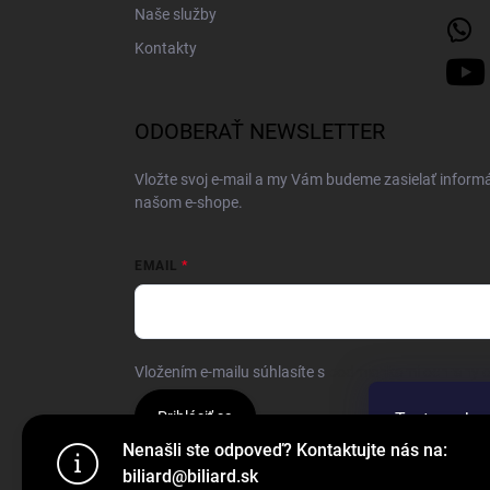
Naše služby
Kontakty
ODOBERAŤ NEWSLETTER
Vložte svoj e-mail a my Vám budeme zasielať inform
našom e-shope.
EMAIL
Vložením e-mailu súhlasíte s
podmienkami ochrany 
Prihlásiť sa
Tento web p
webu vyjadru
Nenašli ste odpoveď? Kontaktujte nás na:
biliard@biliard.sk