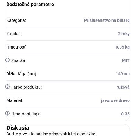
Dodatočné parametre
Kategória
:
Príslušenstvo na biliard
Záruka
:
2 roky
Hmotnosť
:
0.35 kg
?
Značka
:
MIT
Dĺžka tága (cm)
:
149 cm
?
Farba produktu
:
ružová
Materiál
:
javorové drevo
?
Hmotnosť (kg)
:
0.35
Diskusia
Buďte prvý, kto napíše príspevok k tejto položke.