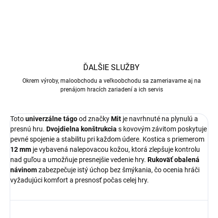
ĎALŠIE SLUŽBY
Okrem výroby, maloobchodu a veľkoobchodu sa zameriavame aj na
prenájom hracích zariadení a ich servis
Toto
univerzálne tágo
od značky
Mit
je navrhnuté na plynulú a
presnú hru.
Dvojdielna konštrukcia
s kovovým závitom poskytuje
pevné spojenie a stabilitu pri každom údere. Kostica s priemerom
12 mm
je vybavená nalepovacou kožou, ktorá zlepšuje kontrolu
nad guľou a umožňuje presnejšie vedenie hry.
Rukoväť obalená
návinom
zabezpečuje istý úchop bez šmýkania, čo ocenia hráči
vyžadujúci komfort a presnosť počas celej hry.