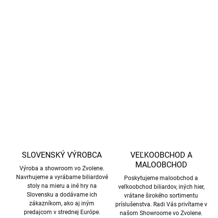
−
+
Pridať do košíka
Dvojdielne univerzálne tágo značky Mit, 12 mm
DETAILNÉ INFORMÁCIE
OPÝTAŤ SA
STRÁŽIŤ
SLOVENSKÝ VÝROBCA
VEĽKOOBCHOD A
MALOOBCHOD
Výroba a showroom vo Zvolene.
Navrhujeme a vyrábame biliardové
Poskytujeme maloobchod a
stoly na mieru a iné hry na
veľkoobchod biliardov, iných hier,
Slovensku a dodávame ich
vrátane širokého sortimentu
zákazníkom, ako aj iným
príslušenstva. Radi Vás privítame v
predajcom v strednej Európe.
našom Showroome vo Zvolene.