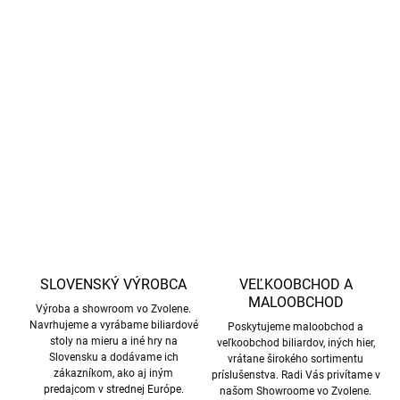
−
+
Pridať do košíka
Dvojdielne univerzálne tágo značky Mit, 12 mm
DETAILNÉ INFORMÁCIE
OPÝTAŤ SA
STRÁŽIŤ
SLOVENSKÝ VÝROBCA
VEĽKOOBCHOD A
MALOOBCHOD
Výroba a showroom vo Zvolene.
Navrhujeme a vyrábame biliardové
Poskytujeme maloobchod a
stoly na mieru a iné hry na
veľkoobchod biliardov, iných hier,
Slovensku a dodávame ich
vrátane širokého sortimentu
zákazníkom, ako aj iným
príslušenstva. Radi Vás privítame v
predajcom v strednej Európe.
našom Showroome vo Zvolene.