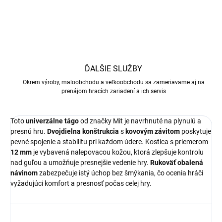
ĎALŠIE SLUŽBY
Okrem výroby, maloobchodu a veľkoobchodu sa zameriavame aj na
prenájom hracích zariadení a ich servis
Toto
univerzálne tágo
od značky Mit je navrhnuté na plynulú a
presnú hru.
Dvojdielna konštrukcia
s
kovovým závitom
poskytuje
pevné spojenie a stabilitu pri každom údere. Kostica s priemerom
12 mm
je vybavená nalepovacou kožou, ktorá zlepšuje kontrolu
nad guľou a umožňuje presnejšie vedenie hry.
Rukoväť obalená
návinom
zabezpečuje istý úchop bez šmýkania, čo ocenia hráči
vyžadujúci komfort a presnosť počas celej hry.