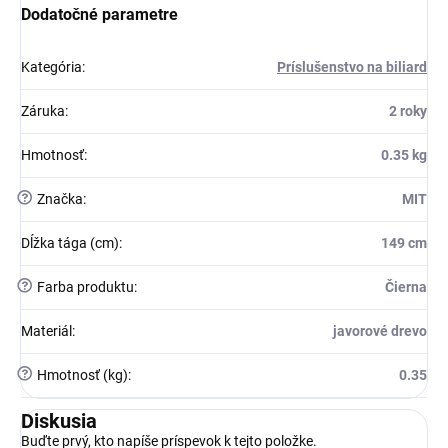
Dodatočné parametre
Kategória
:
Príslušenstvo na biliard
Záruka
:
2 roky
Hmotnosť
:
0.35 kg
?
Značka
:
MIT
Dĺžka tága (cm)
:
149 cm
?
Farba produktu
:
Čierna
Materiál
:
javorové drevo
?
Hmotnosť (kg)
:
0.35
Diskusia
Buďte prvý, kto napíše príspevok k tejto položke.