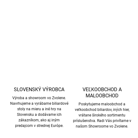
Univerzálne dvojdielne biliardové tágo Demon, 12 mm
DETAILNÉ INFORMÁCIE
OPÝTAŤ SA
STRÁŽIŤ
SLOVENSKÝ VÝROBCA
VEĽKOOBCHOD A
MALOOBCHOD
Výroba a showroom vo Zvolene.
Navrhujeme a vyrábame biliardové
Poskytujeme maloobchod a
stoly na mieru a iné hry na
veľkoobchod biliardov, iných hier,
Slovensku a dodávame ich
vrátane širokého sortimentu
zákazníkom, ako aj iným
príslušenstva. Radi Vás privítame v
predajcom v strednej Európe.
našom Showroome vo Zvolene.