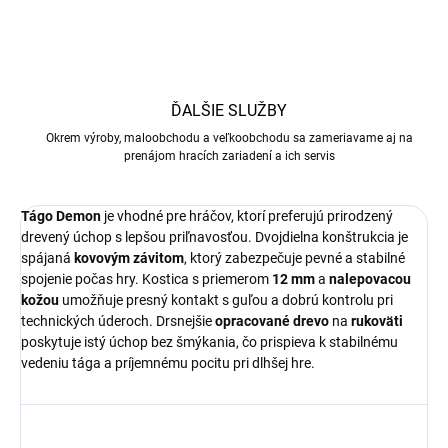
ĎALŠIE SLUŽBY
Okrem výroby, maloobchodu a veľkoobchodu sa zameriavame aj na
prenájom hracích zariadení a ich servis
Tágo Demon
je vhodné pre hráčov, ktorí preferujú prirodzený
drevený úchop s lepšou priľnavosťou. Dvojdielna konštrukcia je
spájaná
kovovým závitom
, ktorý zabezpečuje pevné a stabilné
spojenie počas hry. Kostica s priemerom
12 mm
a
nalepovacou
kožou
umožňuje presný kontakt s guľou a dobrú kontrolu pri
technických úderoch. Drsnejšie
opracované drevo
na
rukoväti
poskytuje istý úchop bez šmýkania, čo prispieva k stabilnému
vedeniu tága a príjemnému pocitu pri dlhšej hre.