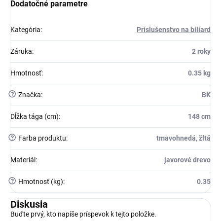
Dodatočné parametre
Kategória
:
Príslušenstvo na biliard
Záruka
:
2 roky
Hmotnosť
:
0.35 kg
?
Značka
:
BK
Dĺžka tága (cm)
:
148 cm
?
Farba produktu
:
tmavohnedá, žltá
Materiál
:
javorové drevo
?
Hmotnosť (kg)
:
0.35
Diskusia
Buďte prvý, kto napíše príspevok k tejto položke.