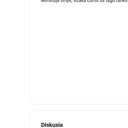
eliminuje šmyk, vďaka čomu sa tágo ľahko
Diskusia