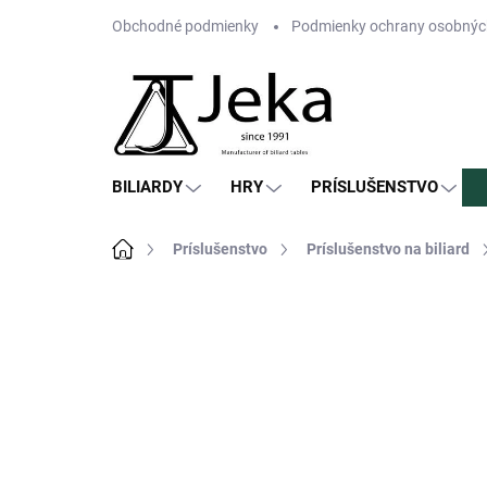
Prejsť
Obchodné podmienky
Podmienky ochrany osobnýc
na
obsah
BILIARDY
HRY
PRÍSLUŠENSTVO
Domov
Príslušenstvo
Príslušenstvo na biliard
Neohodnotené
Podrobnosti hodn