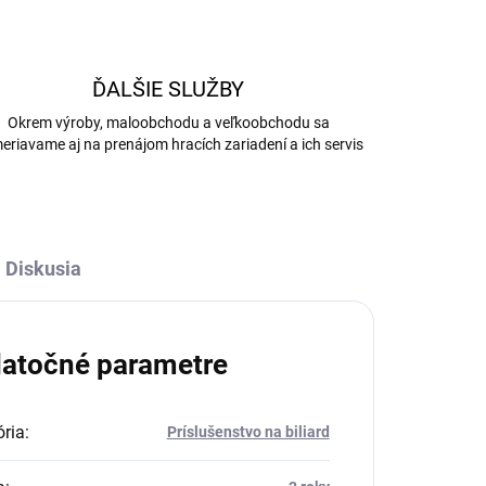
ĎALŠIE SLUŽBY
Okrem výroby, maloobchodu a veľkoobchodu sa
eriavame aj na prenájom hracích zariadení a ich servis
Diskusia
atočné parametre
ria
:
Príslušenstvo na biliard