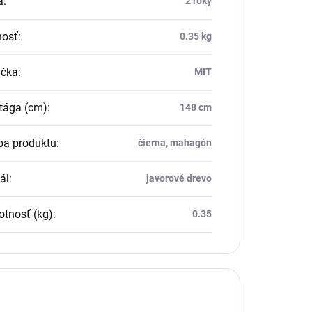
a
:
2 roky
osť
:
0.35 kg
čka
:
MIT
tága (cm)
:
148 cm
ba produktu
:
čierna, mahagón
ál
:
javorové drevo
tnosť (kg)
:
0.35