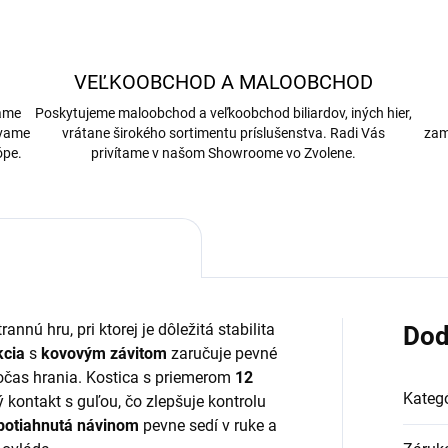
VEĽKOOBCHOD A MALOOBCHOD
bame
Poskytujeme maloobchod a veľkoobchod biliardov, iných hier,
ávame
vrátane širokého sortimentu príslušenstva. Radi Vás
zam
ópe.
privítame v našom Showroome vo Zvolene.
annú hru, pri ktorej je dôležitá stabilita
Dod
kcia
s
kovovým závitom
zaručuje pevné
počas hrania. Kostica s priemerom
12
Kategó
 kontakt s guľou, čo zlepšuje kontrolu
potiahnutá návinom
pevne sedí v ruke a