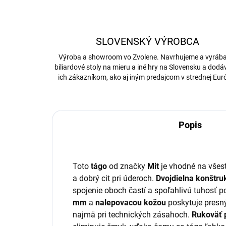
SLOVENSKÝ VÝROBCA
Výroba a showroom vo Zvolene. Navrhujeme a vyrá
biliardové stoly na mieru a iné hry na Slovensku a dod
ich zákazníkom, ako aj iným predajcom v strednej Eur
Popis
Toto
tágo
od značky
Mit
je vhodné na všestr
a dobrý cit pri úderoch.
Dvojdielna konštru
spojenie oboch častí a spoľahlivú tuhosť 
mm
a
nalepovacou kožou
poskytuje presný
najmä pri technických zásahoch.
Rukoväť 