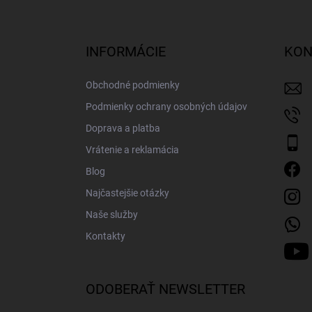
Z
á
p
ä
INFORMÁCIE
KON
t
i
Obchodné podmienky
e
Podmienky ochrany osobných údajov
Doprava a platba
Vrátenie a reklamácia
Blog
Najčastejšie otázky
Naše služby
Kontakty
ODOBERAŤ NEWSLETTER