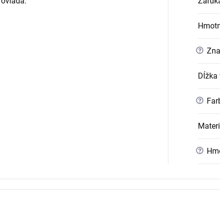
 ovláda.
Záruk
Hmotn
?
Zna
Dĺžka 
?
Far
Materi
?
Hmo