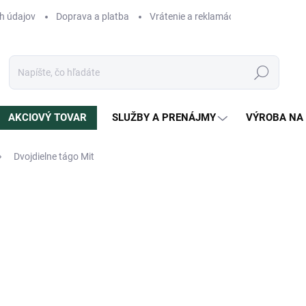
h údajov
Doprava a platba
Vrátenie a reklamácia
Blog
N
Hľadať
AKCIOVÝ TOVAR
SLUŽBY A PRENÁJMY
VÝROBA NA
Dvojdielne tágo Mit
otenia
ZNAČKA:
MIT
831 €
Jednotková
SKLADOM
(2 KS)
cena:
MÔŽEME DORUČIŤ DO:
12.8.2