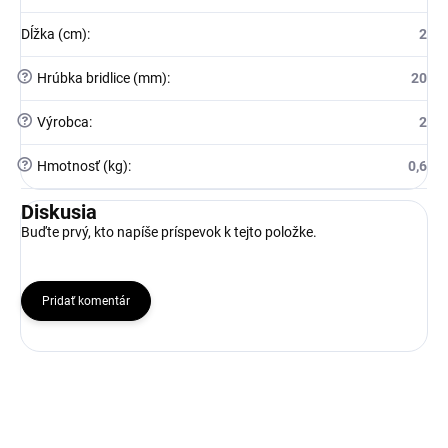
Dĺžka (cm)
:
2
?
Hrúbka bridlice (mm)
:
20
?
Výrobca
:
2
?
Hmotnosť (kg)
:
0,6
Diskusia
Buďte prvý, kto napíše príspevok k tejto položke.
Pridať komentár