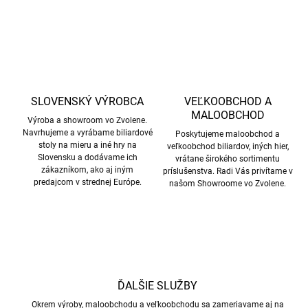
SLOVENSKÝ VÝROBCA
VEĽKOOBCHOD A
MALOOBCHOD
Výroba a showroom vo Zvolene.
Navrhujeme a vyrábame biliardové
Poskytujeme maloobchod a
stoly na mieru a iné hry na
veľkoobchod biliardov, iných hier,
Slovensku a dodávame ich
vrátane širokého sortimentu
zákazníkom, ako aj iným
príslušenstva. Radi Vás privítame v
predajcom v strednej Európe.
našom Showroome vo Zvolene.
ĎALŠIE SLUŽBY
Okrem výroby, maloobchodu a veľkoobchodu sa zameriavame aj na