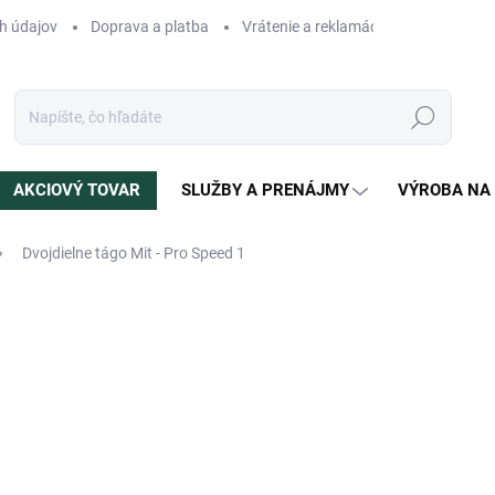
h údajov
Doprava a platba
Vrátenie a reklamácia
Blog
N
Hľadať
AKCIOVÝ TOVAR
SLUŽBY A PRENÁJMY
VÝROBA NA
Dvojdielne tágo Mit - Pro Speed 1
otenia
ZNAČKA:
MIT
214 €
Jednotková
SKLADOM
(1 KS)
cena:
MÔŽEME DORUČIŤ DO:
12.8.2