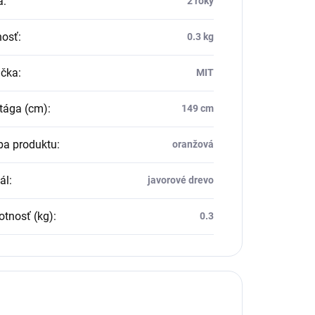
a
:
2 roky
osť
:
0.3 kg
čka
:
MIT
tága (cm)
:
149 cm
ba produktu
:
oranžová
ál
:
javorové drevo
tnosť (kg)
:
0.3