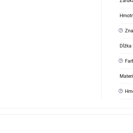
Záruk
Hmotn
?
Zna
Dĺžka 
?
Far
Materi
?
Hmo