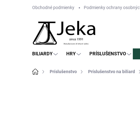
Prejsť
Obchodné podmienky
Podmienky ochrany osobnýc
na
obsah
BILIARDY
HRY
PRÍSLUŠENSTVO
Domov
Príslušenstvo
Príslušenstvo na biliard
Neohodnotené
Podrobnosti hodn