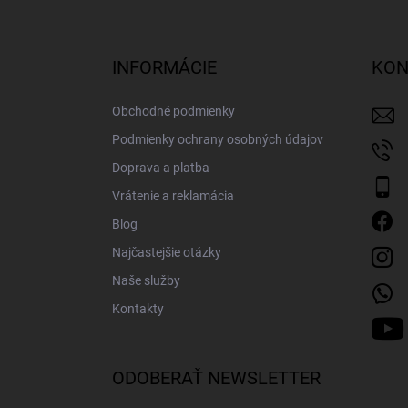
Z
á
p
ä
INFORMÁCIE
KON
t
i
Obchodné podmienky
e
Podmienky ochrany osobných údajov
Doprava a platba
Vrátenie a reklamácia
Blog
Najčastejšie otázky
Naše služby
Kontakty
ODOBERAŤ NEWSLETTER