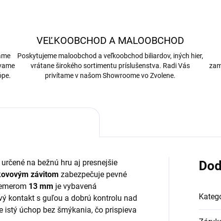
VEĽKOOBCHOD A MALOOBCHOD
bame
Poskytujeme maloobchod a veľkoobchod biliardov, iných hier,
ávame
vrátane širokého sortimentu príslušenstva. Radi Vás
zam
ópe.
privítame v našom Showroome vo Zvolene.
určené na bežnú hru aj presnejšie
Dod
 kovovým závitom
zabezpečuje pevné
priemerom
13 mm
je vybavená
Kategó
vý kontakt s guľou a dobrú kontrolu nad
 istý úchop bez šmýkania, čo prispieva