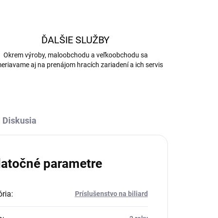
ĎALŠIE SLUŽBY
Okrem výroby, maloobchodu a veľkoobchodu sa
eriavame aj na prenájom hracích zariadení a ich servis
Diskusia
atočné parametre
ria
:
Príslušenstvo na biliard