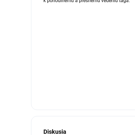
k pohodlnému a presnému vedeniu tága.
Diskusia