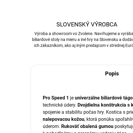
SLOVENSKÝ VÝROBCA
Výroba a showroom vo Zvolene. Navrhujeme a vyrá
biliardové stoly na mieru a iné hry na Slovensku a dod
ich zákazníkom, ako aj iným predajcom v strednej Eur
Popis
Pro Speed 1
je
univerzálne biliardové tágo
technické údery.
Dvojdielna konštrukcia s
spojenie a stabilitu počas hry. Kostica s 
nalepovacou kožou
, ktorá ponúka spoľahli
úderom.
Rukoväť obalená gumou
poskytuje