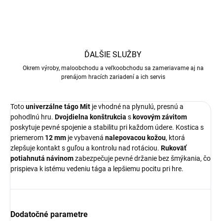
ĎALŠIE SLUŽBY
Okrem výroby, maloobchodu a veľkoobchodu sa zameriavame aj na
prenájom hracích zariadení a ich servis
Toto
univerzálne tágo Mit
je vhodné na plynulú, presnú a
pohodlnú hru.
Dvojdielna konštrukcia
s
kovovým závitom
poskytuje pevné spojenie a stabilitu pri každom údere. Kostica s
priemerom
12 mm
je vybavená
nalepovacou kožou
, ktorá
zlepšuje kontakt s guľou a kontrolu nad rotáciou.
Rukoväť
potiahnutá návinom
zabezpečuje pevné držanie bez šmýkania, čo
prispieva k istému vedeniu tága a lepšiemu pocitu pri hre.
Dodatočné parametre