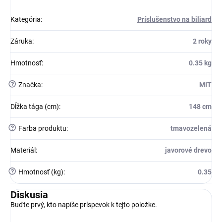
Kategória
:
Príslušenstvo na biliard
Záruka
:
2 roky
Hmotnosť
:
0.35 kg
?
Značka
:
MIT
Dĺžka tága (cm)
:
148 cm
?
Farba produktu
:
tmavozelená
Materiál
:
javorové drevo
?
Hmotnosť (kg)
:
0.35
Diskusia
Buďte prvý, kto napíše príspevok k tejto položke.