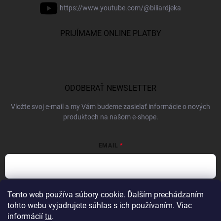
https://www.youtube.com/@biliardjeka
PRIJÍMAME ONLINE PLATBY
ODOBERAŤ NEWSLETTER
Vložte svoj e-mail a my Vám budeme zasielať informácie o nových
produktoch na našom e-shope.
EMAIL
Vložením e-mailu súhlasíte s
podmienkami ochrany osobných údajov
Tento web používa súbory cookie. Ďalším prechádzaním
tohto webu vyjadrujete súhlas s ich používaním. Viac
Prihlásiť sa
informácií
tu
.