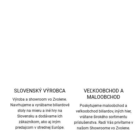
Dvojdielne univerzálne tágo značky Mit, 12 mm
DETAILNÉ INFORMÁCIE
OPÝTAŤ SA
STRÁŽIŤ
SLOVENSKÝ VÝROBCA
VEĽKOOBCHOD A
MALOOBCHOD
Výroba a showroom vo Zvolene.
Navrhujeme a vyrábame biliardové
Poskytujeme maloobchod a
stoly na mieru a iné hry na
veľkoobchod biliardov, iných hier,
Slovensku a dodávame ich
vrátane širokého sortimentu
zákazníkom, ako aj iným
príslušenstva. Radi Vás privítame v
predajcom v strednej Európe.
našom Showroome vo Zvolene.