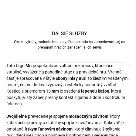
ĎALŠIE SLUŽBY
Okrem výroby, maloobchodu a veľkoobchodu sa zameriavame aj na
prenájom hracích zariadení a ich servis
Toto tágo
Mit
je spoľahlivou voľbou pre hráčov, ktorí chcú
stabilné, vyvážené a pohodlné tágo na pravidelnú hru. Vrchná
časť je spracovaná v štýle
Ebony Inlay Burl
so šiestimi vsadenými
bodmi, čo mu dodáva výrazný a esteticky hodnotný vzhľad.
Kostica s priemerom
13 mm
je osadená
lepenou kožou
, ktorá
poskytuje istý záber, presný kontakt s guľou a dobrú kontrolu pri
úderoch.
Dvojdielne
prevedenie je spojené
mosadzným závitom
, ktorý
zabezpečuje pevný a stabilný spoj bez uvoľňovania. Rukoväť je
omotaná
írskym ľanovým návinom
, ktorý eliminuje šmýkanie
ruky, zlepšuje úchop a prispieva k pohodlnému vedeniu tága.