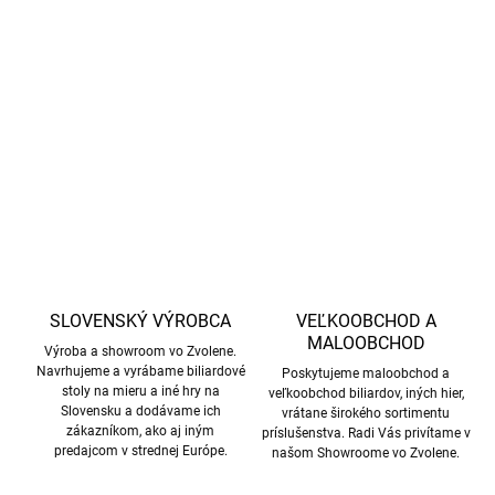
Univerzálne dvojdielne biliardové tágo Mit, 13 mm
DETAILNÉ INFORMÁCIE
OPÝTAŤ SA
STRÁŽIŤ
SLOVENSKÝ VÝROBCA
VEĽKOOBCHOD A
MALOOBCHOD
Výroba a showroom vo Zvolene.
Navrhujeme a vyrábame biliardové
Poskytujeme maloobchod a
stoly na mieru a iné hry na
veľkoobchod biliardov, iných hier,
Slovensku a dodávame ich
vrátane širokého sortimentu
zákazníkom, ako aj iným
príslušenstva. Radi Vás privítame v
predajcom v strednej Európe.
našom Showroome vo Zvolene.