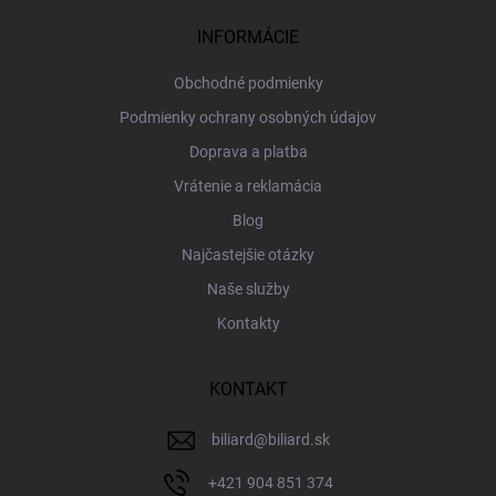
t
i
INFORMÁCIE
e
Obchodné podmienky
Podmienky ochrany osobných údajov
Doprava a platba
Vrátenie a reklamácia
Blog
Najčastejšie otázky
Naše služby
Kontakty
KONTAKT
biliard
@
biliard.sk
+421 904 851 374