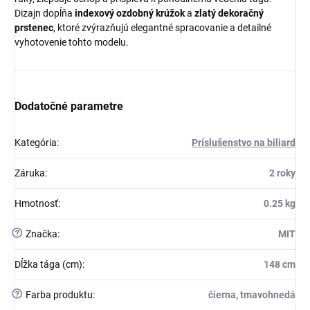
Dizajn dopĺňa
indexový ozdobný krúžok
a
zlatý dekoračný
prstenec
, ktoré zvýrazňujú elegantné spracovanie a detailné
vyhotovenie tohto modelu.
Dodatočné parametre
Kategória
:
Príslušenstvo na biliard
Záruka
:
2 roky
Hmotnosť
:
0.25 kg
?
Značka
:
MIT
Dĺžka tága (cm)
:
148 cm
?
Farba produktu
:
čierna, tmavohnedá