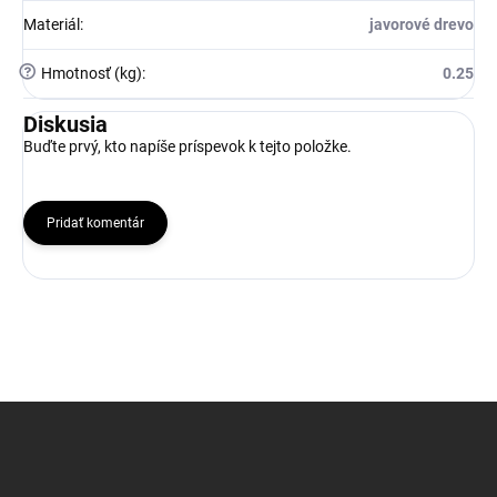
Materiál
:
javorové drevo
?
Hmotnosť (kg)
:
0.25
Diskusia
Buďte prvý, kto napíše príspevok k tejto položke.
Pridať komentár
Z
á
p
ä