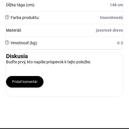
Dĺžka tága (cm)
:
148 cm
?
Farba produktu
:
tmavohnedá
Materiál
:
javorové drevo
?
Hmotnosť (kg)
:
0.3
Diskusia
Buďte prvý, kto napíše príspevok k tejto položke.
Pridať komentár