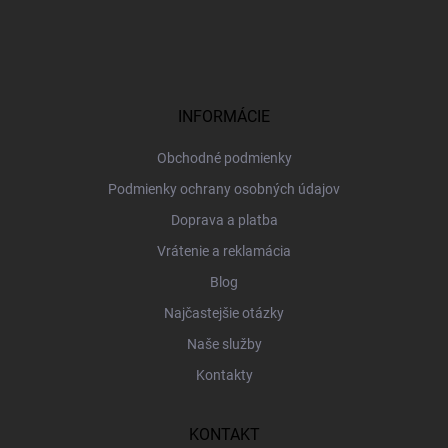
Z
á
p
ä
t
i
INFORMÁCIE
e
Obchodné podmienky
Podmienky ochrany osobných údajov
Doprava a platba
Vrátenie a reklamácia
Blog
Najčastejšie otázky
Naše služby
Kontakty
KONTAKT