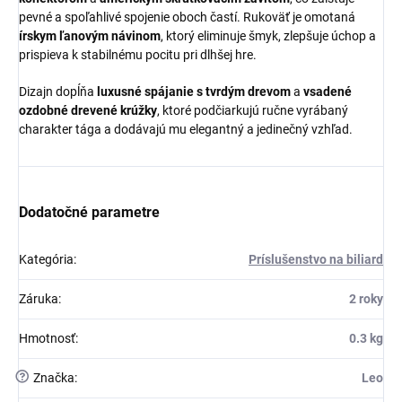
pevné a spoľahlivé spojenie oboch častí. Rukoväť je omotaná
írskym ľanovým návinom
, ktorý eliminuje šmyk, zlepšuje úchop a
prispieva k stabilnému pocitu pri dlhšej hre.
Dizajn dopĺňa
luxusné spájanie s tvrdým drevom
a
vsadené
ozdobné drevené krúžky
, ktoré podčiarkujú ručne vyrábaný
charakter tága a dodávajú mu elegantný a jedinečný vzhľad.
Dodatočné parametre
Kategória
:
Príslušenstvo na biliard
Záruka
:
2 roky
Hmotnosť
:
0.3 kg
?
Značka
:
Leo