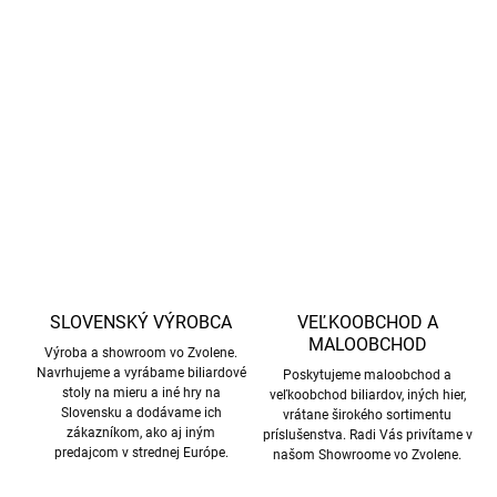
Univerzálne dvojdielne biliardové tágo Leo 4*, 12 mm
DETAILNÉ INFORMÁCIE
OPÝTAŤ SA
STRÁŽIŤ
SLOVENSKÝ VÝROBCA
VEĽKOOBCHOD A
MALOOBCHOD
Výroba a showroom vo Zvolene.
Navrhujeme a vyrábame biliardové
Poskytujeme maloobchod a
stoly na mieru a iné hry na
veľkoobchod biliardov, iných hier,
Slovensku a dodávame ich
vrátane širokého sortimentu
zákazníkom, ako aj iným
príslušenstva. Radi Vás privítame v
predajcom v strednej Európe.
našom Showroome vo Zvolene.