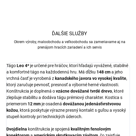
ĎALŠIE SLUŽBY
Okrem výroby, maloobchodu a veľkoobchodu sa zameriavame aj na
prenájom hracích zariadení a ich servis
Tágo
Leo 4*
je určené pre hráčov, ktorí hľadajú vyvážené, stabilné
a komfortné tágo na každodennú hru. Má dĺžku
148 cm
a jeho
vrchná časť je vyrobená z
kanadského javora vo vysokej kvalite
,
ktorý zaručuje pevnosť, presnosť a výborné herné vlastnosti.
Konštrukcia je doplnená o
vzácne dovážané tvrdé drevo
, ktoré
zlepšuje stabilitu a dodáva tágu prémiový charakter. Kostica s
priemerom
12 mm
je osadená
dovážanou jedenásťvrstvovou
kožou
, ktorá poskytuje výrazne presný kontakt s guľou a vysoký
stupeň kontroly pri technických úderoch.
Dvojdielna
konštrukcia je spojená
kvalitným fenolovým
konektorom
a
americkým skrutkovacím závitom
, čo zaisťuje